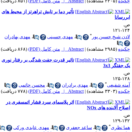
کیده
(۳۳۰۵ مشاهده)
|
Abstract |
متن کامل (PDF)
(۸۵۱ دریافت)
تأثیر دما بر تابش تراهرتز از محیط های
بررسانا
.
۱۲۴-۱
*
ادن شیخ حسین پور
،
مهدی حسینی
،
مهدی بهادران
کیده
(۲۹۸۵ مشاهده)
|
Abstract |
متن کامل (PDF)
(۸۶۸ دریافت)
تاثیر قدرت جفت شدگی بر رفتار نوری
ک جفتگر 3x3
.
۱۲۸-۱
*
منه شفیعی
،
مهدی برادران
،
محسن حاتمی
کیده
(۳۳۰۳ مشاهده)
|
Abstract |
متن کامل (PDF)
(۷۷۸ دریافت)
اثر پلاسمای سرد فشار اتمسفری در
صلاح آلاینده های NOx
.
۱۳۲-۱
*
ما نظری
،
ساعد جعفری
،
مهدی عابدی ورکی