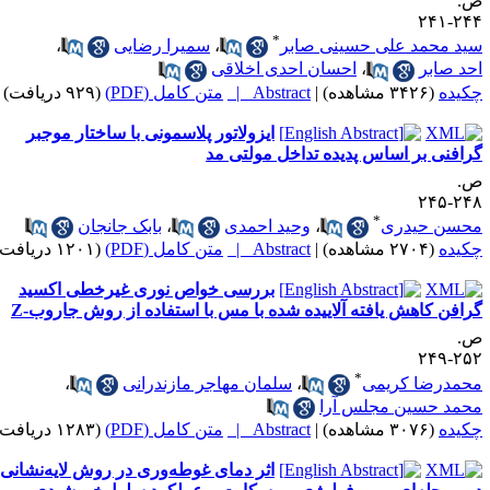
.
۲۴۴-۲
*
ید محمد علی حسینی صابر
،
سمیرا رضایی
،
حد صابر
،
احسان احدی اخلاقی
کیده
(۳۴۲۶ مشاهده)
|
Abstract |
متن کامل (PDF)
(۹۲۹ دریافت)
ایزولاتور پلاسمونی با ساختار موجبر
رافنی بر اساس پدیده تداخل مولتی مد
.
۲۴۸-۲
*
حسن حیدری
،
وحید احمدی
،
بابک جانجان
کیده
(۲۷۰۴ مشاهده)
|
Abstract |
متن کامل (PDF)
(۱۲۰۱ دریافت)
بررسی خواص نوری غیرخطی اکسید
رافن کاهش یافته آلاییده شده با مس با استفاده از روش جاروب-Z
.
۲۵۲-۲
*
حمدرضا کریمی
،
سلمان مهاجر مازندرانی
،
حمد حسین مجلس آرا
کیده
(۳۰۷۶ مشاهده)
|
Abstract |
متن کامل (PDF)
(۱۲۸۳ دریافت)
اثر دمای غوطه‌وری در روش لایه‌نشانی