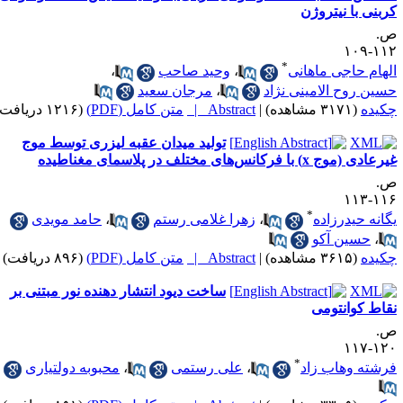
ربنی با نیتروژن
.
۱۱۲-۱
*
لهام حاجی ماهانی
،
وحید صاحب
،
سین روح الامینی نژاد
،
مرجان سعید
کیده
(۳۱۷۱ مشاهده)
|
Abstract |
متن کامل (PDF)
(۱۲۱۶ دریافت)
تولید میدان عقبه لیزری توسط موج
عادی (موج x) با فرکانس‌های مختلف در پلاسمای مغناطیده
.
۱۱۶-۱
*
گانه حیدرزاده
،
زهرا غلامی رستم
،
حامد مویدی
،
حسین آکو
کیده
(۳۶۱۵ مشاهده)
|
Abstract |
متن کامل (PDF)
(۸۹۶ دریافت)
ساخت دیود انتشار دهنده نور مبتنی بر
قاط کوانتومی
.
۱۲۰-۱
*
رشته وهاب زاد
،
علی رستمی
،
محبوبه دولتیاری