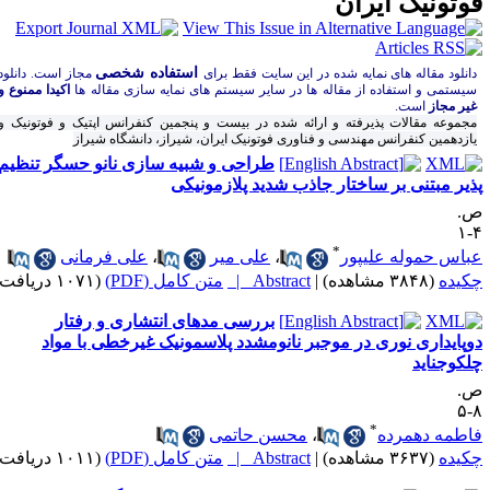
وتونیک ایران
استفاده شخصی
انلود مقاله های نمایه شده در این سایت فقط برای
مجاز است. دانلود
سیستمی و استفاده از مقاله ها در سایر سیستم های نمایه سازی مقاله ها
اکیدا ممنوع و
غیر مجاز
است.
مجموعه مقالات پذیرفته و ارائه شده در بیست و پنجمین کنفرانس اپتیک و فوتونیک و
یازدهمین کنفرانس مهندسی و فناوری فوتونیک ایران، شیراز، دانشگاه شیراز
طراحی و شبیه سازی نانو حسگر تنظیم
ذیر مبتنی بر ساختار جاذب شدید پلازمونیکی
.
۴
*
باس حموله علیپور
،
علی میر
،
علی فرمانی
کیده
(۳۸۴۸ مشاهده)
|
Abstract |
متن کامل (PDF)
(۱۰۷۱ دریافت)
بررسی مدهای انتشاری و رفتار
وپایداری نوری در موجبر نانومشدد پلاسمونیک غیرخطی با مواد
لکوجناید
.
۸
*
اطمه دهمرده
،
محسن حاتمی
کیده
(۳۶۳۷ مشاهده)
|
Abstract |
متن کامل (PDF)
(۱۰۱۱ دریافت)