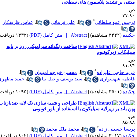
بتنی بر تشدید پلاسمون های سطحی
.
۸۰-
*
رجس عمو سلطانی
،
علی فرمانی
،
عباس ظریفکار
کیده
(۳۴۴۲ مشاهده)
|
Abstract |
متن کامل (PDF)
(۱۳۳۲ دریافت)
ساخت رنگدانه سرامیکی زرد بر پایه
یلیکات زیرکونیوم
.
۸۴-
*
ریبا حاجی علیزاده
،
محسن خواجه امینیان
،
اطمه شهسواری
،
سید یوسف واصل نیا
،
حمید مطهری
کیده
(۳۵۰۱ مشاهده)
|
Abstract |
متن کامل (PDF)
(۱۰۹۵ دریافت)
طراحی و شبیه سازی تک لایه ضدبازتاب
هن باند بر زیرلایه سیلیکون با استفاده از بلور فوتونی
.
۸۸-
*
ریسا حسینی زاده
،
محمد ملک محمد
کیده
(۳۰۱۷ مشاهده)
|
Abstract |
متن کامل (PDF)
(۸۰۲ دریافت)