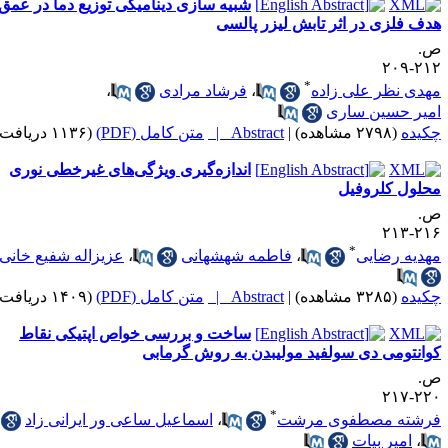
شبیه سازی دینامیکی توزیع دما در عمق
دف فلزی در اثر تابش لیزر پالسی
.
۲۱۲-۲
*
هدی نظر علی زاده
،
فرشاد مرادی
،
میر حسین ساری
کیده
(۲۷۹۸ مشاهده)
|
Abstract |
متن کامل (PDF)
(۱۱۳۶ دریافت)
اندازه‌گیری ویژگی‌های غیرخطی نوری
حلول کلروفیل
.
۲۱۶-۲
*
هدیه رضایی
،
فاطمه شهشهانی
،
عزیزاله شفیع خانی
کیده
(۳۲۸۵ مشاهده)
|
Abstract |
متن کامل (PDF)
(۱۴۰۹ دریافت)
ساخت و بررسی خواص اپتیکی نقاط
وانتومی دی سولفید مولیبدن به روش گرمابی
.
۲۲۰-۲
*
رشته مصطفوی مرشت
،
اسماعیل ساعی ور ایرانی زاد
،
امیر بیات