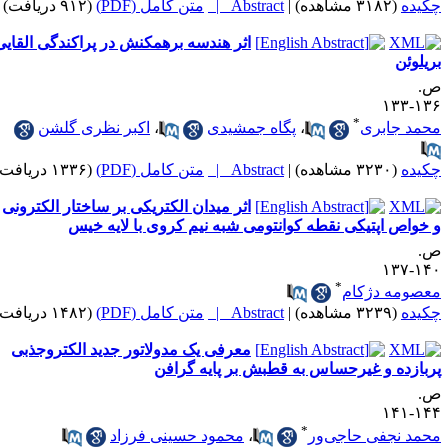
کیده
(۳۱۸۲ مشاهده)
|
Abstract |
متن کامل (PDF)
(۹۱۲ دریافت)
اثر هندسه برهمکنش در پراکندگی القایی
ریلوئن
.
۱۳۶-۱
*
حمد جابری
،
پگاه جمشیدی
،
اکبر نظری گلشن
کیده
(۳۲۳۰ مشاهده)
|
Abstract |
متن کامل (PDF)
(۱۳۳۶ دریافت)
اثر میدان الکتریکی بر ساختار الکترونی
 خواص اپتیکی نقطه کوانتومی شبه نیم کروی با لایه خیس
.
۱۴۰-۱
*
عصومه دژکام
کیده
(۳۲۳۹ مشاهده)
|
Abstract |
متن کامل (PDF)
(۱۴۸۲ دریافت)
معرفی یک مدولاتور جدید الکتروجذبی
ربازده و غیرحساس به قطبش بر پایه گرافن
.
۱۴۴-۱
*
حمد نجفی حاجی‌ور
،
محمود حسینی فرزاد