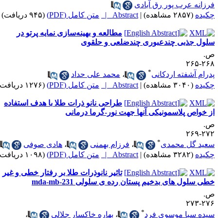
رزانه عرب پور رق آبادی
کیده
(۲۸۵۷ مشاهده)
|
Abstract |
متن کامل (PDF)
(۹۴۵ دریافت)
مطالعه و بهینه‌سازی نمایه پرتو در
لول جذبی چندعبوری چندضلعی و حلقوی
.
۲۶۸-۲
*
درام آشفته اردکانی
،
محمد علی حداد
کیده
(۳۰۴۰ مشاهده)
|
Abstract |
متن کامل (PDF)
(۱۲۷۶ دریافت)
طراحی نانو ذرات طلا با هدف استفاده
ز خواص پلاسمونیکی آنها جهت نور-گرما درمانی
.
۲۷۲-۲
*
عید گل محمدی
،
فرزام بهمنی
،
هادی صوفی
کیده
(۳۲۸۲ مشاهده)
|
Abstract |
متن کامل (PDF)
(۱۰۹۸ دریافت)
تاثیر نانوذرات طلا بر رفتار خطی و غیر
طی سلول های بدخیم پستان رده ی سلولی mda-mb-231
.
۲۷۶-۲
*
یده سبا موسوی فرد
،
بهاره خاکسار جلالی
،