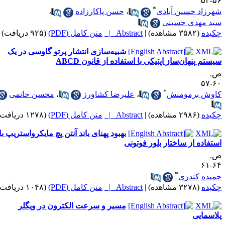
۵۶-
*
هرزاد حسین آبادی
،
حسن پاکارزاده
،
ید مهدی حسینی
کیده
(۳۵۸۲ مشاهده)
|
Abstract |
متن کامل (PDF)
(۹۲۵ دریافت)
شبیه‌سازی انتشار پرتو گاوسی در یک
یستم پنهان‌ساز اپتیکی با استفاده از قانون ABCD
.
۶۰-
*
اوش برمومنش
،
علیرضا کشاورز
،
محسن حاتمی
کیده
(۲۹۸۶ مشاهده)
|
Abstract |
متن کامل (PDF)
(۱۲۷۸ دریافت)
بهبود پهنای باند آنتن پچ مایکرواستریپ با
ستفاده از ساختار بلور فوتونی
.
۶۴-
*
میده کندری
کیده
(۳۲۷۸ مشاهده)
|
Abstract |
متن کامل (PDF)
(۱۰۴۸ دریافت)
مسیر و سرعت الکترون در ویگلر
لاسمایی