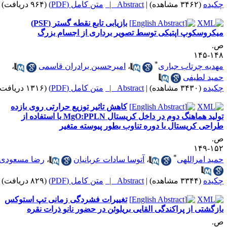
کیده
(۳۴۶۲ مشاهده)
|
Abstract |
متن کامل (PDF)
(۹۶۴ دریافت)
بازیابی تابع نقطه گستر (PSF)
یکروسکوپ اپتیکی توسط تصویر برداری از اجسام بزرگ
.
۱۴۸-۱
*
هدیه چرتاب جباری
،
امیرحسین برادران قاسمی
،
مید لطیفی
کیده
(۳۴۳۰ مشاهده)
|
Abstract |
متن کامل (PDF)
(۱۳۱۶ دریافت)
کاهش تاثیر توزیع حرارتی روی بازده
تولید هماهنگ دوم در داخل کریستال MgO:PPLN با استفاده از
راحی کریستال با دوره تناوب بطور پیوسته متغیر
.
۱۵۲-۱
*
مید امراللهی
،
آتوسا سادات عربانیان
،
رضا مسعودی
کیده
(۳۳۴۴ مشاهده)
|
Abstract |
متن کامل (PDF)
(۸۲۹ دریافت)
تغییرات فشردگی زمانی تپ استوکس
ازگشتی از پراکندگی القایی بریلوئن در حضور نانو ذرات نقره
.