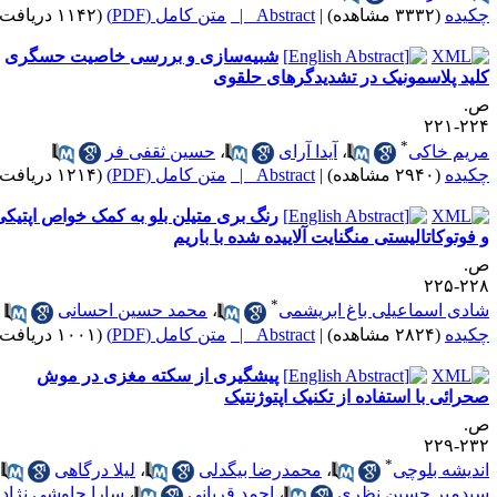
کیده
(۳۳۳۲ مشاهده)
|
Abstract |
متن کامل (PDF)
(۱۱۴۲ دریافت)
شبیه‌سازی و بررسی خاصیت حسگری
لید پلاسمونیک در تشدیدگر‌های حلقوی
.
۲۲۴-۲
*
ریم خاکی
،
آیدا آرای
،
حسین ثقفی فر
کیده
(۲۹۴۰ مشاهده)
|
Abstract |
متن کامل (PDF)
(۱۲۱۴ دریافت)
رنگ بری متیلن بلو به کمک خواص اپتیکی
 فوتوکاتالیستی منگنایت آلاییده شده با باریم
.
۲۲۸-۲
*
ادی اسماعیلی باغ ابریشمی
،
محمد حسین احسانی
کیده
(۲۸۲۴ مشاهده)
|
Abstract |
متن کامل (PDF)
(۱۰۰۱ دریافت)
پیشگیری از سکته مغزی در موش
حرائی با استفاده از تکنیک اپتوژنتیک
.
۲۳۲-۲
*
ندیشه بلوچی
،
محمدرضا بیگدلی
،
لیلا درگاهی
،
یدمیر حسین نظری
،
احمد قربانی
،
سارا چاوشی نژاد