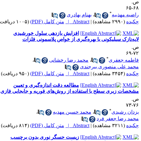
.
۶۸-
*
اضیه مهذبیه
،
بهنام بهادری
کیده
(۲۹۹۰ مشاهده)
|
Abstract |
متن کامل (PDF)
(۱۰۰۵ دریافت)
افزایش بازدهی سلول خورشیدی
ایه‌نازک سیلیکونی با بهره‌گیری از خواص پلاسمونی فلزات
.
۷۲-
*
اطمه جعفری
،
محمد رضا رخشانی
،
حمد علی منصوری بیرجندی
کیده
(۳۴۵۴ مشاهده)
|
Abstract |
متن کامل (PDF)
(۹۵۰ دریافت)
مطالعه دقت اندازه‌گیری و تعیین
شخصات زبری سطح با استفاده از روش‌های فوریه و جابجایی فازی
.
۷۶-
*
زدان رشیدی
،
محمد حسین مهدیه
،
حمد رضا جعفر فرد
کیده
(۳۲۱۱ مشاهده)
|
Abstract |
متن کامل (PDF)
(۸۱۴ دریافت)
زیست حسگر نوری بدون برچسب