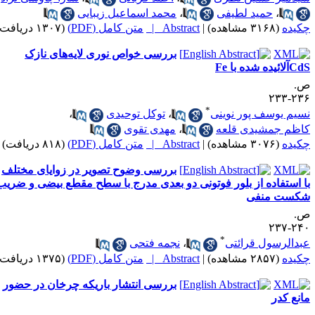
،
حمید لطیفی
،
محمد اسماعیل زیبایی
کیده
(۳۱۶۸ مشاهده)
|
Abstract |
متن کامل (PDF)
(۱۳۰۷ دریافت)
بررسی خواص نوری لایه‌های نازک
لائیده شده با Fe
.
۲۳۶-۲
*
سیم یوسف پور نوینی
،
توکل توحیدی
،
اظم جمشیدی قلعه
،
مهدی تقوی
کیده
(۳۰۷۶ مشاهده)
|
Abstract |
متن کامل (PDF)
(۸۱۸ دریافت)
بررسی وضوح تصویر در زوایای مختلف
ا استفاده از بلور فوتونی دو بعدی مدرج با سطح مقطع بیضی و ضریب
کست منفی
.
۲۴۰-۲
*
بدالرسول قرائتی
،
نجمه فتحی
کیده
(۲۸۵۷ مشاهده)
|
Abstract |
متن کامل (PDF)
(۱۳۷۵ دریافت)
بررسی انتشار باریکه چرخان در حضور
انع کدر