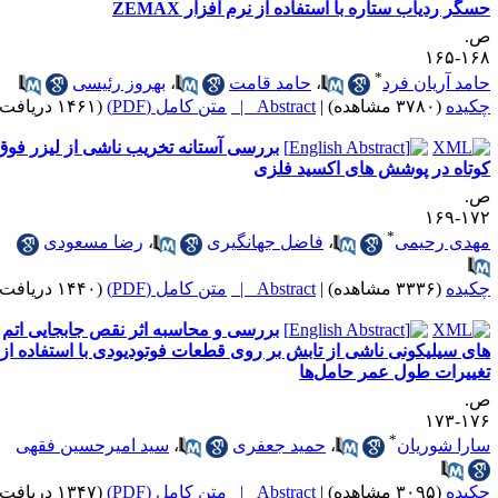
سگر ردیاب ستاره با استفاده از نرم افزار ZEMAX
.
۱۶۸-۱
*
امد آریان فرد
،
حامد قامت
،
بهروز رئیسی
کیده
(۳۷۸۰ مشاهده)
|
Abstract |
متن کامل (PDF)
(۱۴۶۱ دریافت)
بررسی آستانه تخریب ناشی از لیزر فوق
وتاه در پوشش های اکسید فلزی
.
۱۷۲-۱
*
هدی رحیمی
،
فاضل جهانگیری
،
رضا مسعودی
کیده
(۳۳۳۶ مشاهده)
|
Abstract |
متن کامل (PDF)
(۱۴۴۰ دریافت)
بررسی و محاسبه اثر نقص جابجایی اتم
ای سیلیکونی ناشی از تابش بر روی قطعات فوتودیودی با استفاده از
غییرات طول عمر حامل‌ها
.
۱۷۶-۱
*
ارا شوریان
،
حمید جعفری
،
سید امیرحسین فقهی
کیده
(۳۰۹۵ مشاهده)
|
Abstract |
متن کامل (PDF)
(۱۳۴۷ دریافت)