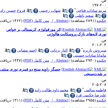
.
۲۰۰-۱
*
ریم سادات فتاحی
،
شهاب رحیمی
،
فروغ حسین زاده
،
سعید باطبی
کیده
(۲۸۹۱ مشاهده)
|
Abstract |
متن کامل (PDF)
(۱۴۶۲ دریافت)
اثر مورفولوژی کریستالی بر خواص
وری لایه‌های نازک پروسکایت هالوژنی
.
۲۰۴-۲
*
یروس بازیره
،
الناز یزدانی
،
احمد مشایی
،
اندانا سادات حسینی
کیده
(۲۹۴۰ مشاهده)
|
Abstract |
متن کامل (PDF)
(۱۴۴۷ دریافت)
حسگر زاویه سنج دو فیبری نوری مبتنی
ر شدت‌سنجی
.
۲۰۸-۲
*
اطمه سالمی
،
محمد داود طالب زاده
،
لیرضا حکیمی فرد
کیده
(۲۹۵۵ مشاهده)
|
Abstract |
متن کامل (PDF)
(۱۳۱۱ دریافت)