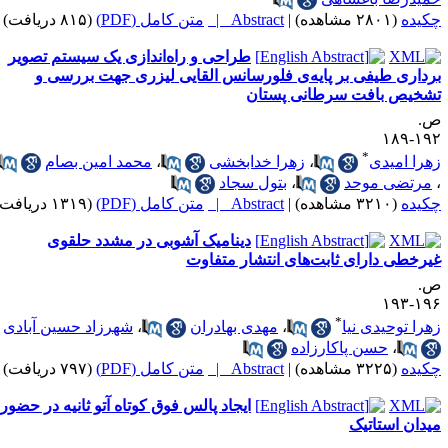
کیده
(۲۸۰۱ مشاهده)
|
Abstract |
متن کامل (PDF)
(۸۱۵ دریافت)
طراحی و راه‌اندازی یک سیستم تصویر
رداری طیفی بر پایه‌ی فلورسانس القایی لیزری جهت بررسی و
شخیص بافت سرطانی پستان
.
۱۹۲-۱
*
هرا امیدی
،
زهرا خدابخشی
،
محمد امین بصام
مرتضی موحد
،
بتول سجاد
کیده
(۳۲۱۰ مشاهده)
|
Abstract |
متن کامل (PDF)
(۱۳۱۹ دریافت)
دینامیک آشوبی در مشدد حلقوی
یرخطی دارای ثابت‌های انتشار متفاوت
.
۱۹۶-۱
*
هرا توحیدی نیا
،
مهدی بهادران
،
شهرزاد حسین آبادی
،
حسن پاکارزاده
کیده
(۳۲۲۵ مشاهده)
|
Abstract |
متن کامل (PDF)
(۷۹۷ دریافت)
ایجاد پالس فوق کوتاه آتو ثانیه در حضور
یدان استاتیک