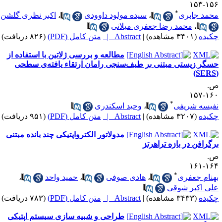
۱۵۶-۱
*
حمد جابری
،
سیده مولود داوودی
،
اکبر نظری گلشن
،
محمد رضا جعفری میلانی
کیده
(۳۴۰۱ مشاهده)
|
Abstract |
متن کامل (PDF)
(۸۲۶ دریافت)
مطالعه و بررسی ژلاتین با استفاده از
سگر زیستی مبتنی بر طیف‌سنجی رامان ارتقاء یافته‌ی سطحی
.
۱۶۰-۱
*
فیسه شریفی
،
وحید اسکندری
کیده
(۳۲۰۷ مشاهده)
|
Abstract |
متن کامل (PDF)
(۹۵۱ دریافت)
مدولاتور الکترواپتیکی چند بانده مبتنی
رگرافن در بازه تراهرتز
.
۱۶۴-۱
*
هنام جعفری
،
هادی صوفی
،
حمید واحد
،
لی اکبر شوقی
کیده
(۳۴۳۳ مشاهده)
|
Abstract |
متن کامل (PDF)
(۷۸۳ دریافت)
طراحی و شبیه سازی سیستم اپتیکی