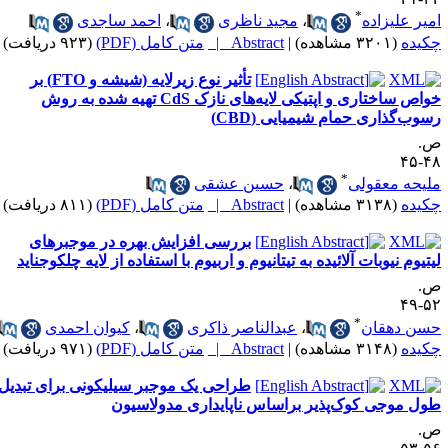
*
میر علیزاده
،
مجید ناظری
،
احمد ساجدی
کیده
(۳۲۰۱ مشاهده)
|
Abstract |
متن کامل (PDF)
(۹۲۳ دریافت)
تأثیر نوع زیرلایه (شیشه و FTO) بر
خواص ساختاری و اپتیکی لایه‌های نازک CdS تهیه شده به روش
سوب‌گذاری حمام شیمیایی (CBD)
.
۴۸-
*
لیحه معقولی
،
حسین عشقی
کیده
(۳۱۳۸ مشاهده)
|
Abstract |
متن کامل (PDF)
(۸۱۱ دریافت)
بررسی افزایش بهره در موجبرهای
یتیوم نیوبات آلائیده به تیتانیوم و اربیوم با استفاده از لایه چلکوجناید
.
۵۲-
*
سن دهقان
،
عبدالناصر ذاکری
،
کیوان احمدی
کیده
(۳۱۴۸ مشاهده)
|
Abstract |
متن کامل (PDF)
(۹۷۱ دریافت)
طراحی یک موجبر سیلیکونی برای تبدیل
ول موجی کوک‌پذیر براساس ناپایداری مدولاسیون
.