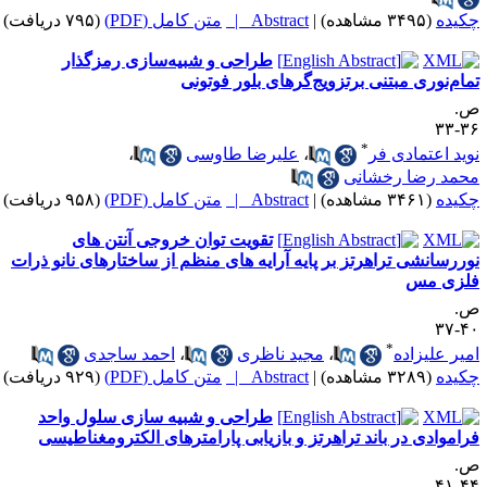
کیده
(۳۴۹۵ مشاهده)
|
Abstract |
متن کامل (PDF)
(۷۹۵ دریافت)
طراحی و شبیه‌سازی رمزگذار
مام‌نوری مبتنی برتزویج‌گرهای بلور فوتونی
.
۳۶-
*
وید اعتمادی فر
،
علیرضا طاوسی
،
حمد رضا رخشانی
کیده
(۳۴۶۱ مشاهده)
|
Abstract |
متن کامل (PDF)
(۹۵۸ دریافت)
تقویت توان خروجی آنتن های
وررسانشی تراهرتز بر پایه آرایه های منظم از ساختارهای نانو ذرات
لزی مس
.
۴۰-
*
میر علیزاده
،
مجید ناظری
،
احمد ساجدی
کیده
(۳۲۸۹ مشاهده)
|
Abstract |
متن کامل (PDF)
(۹۲۹ دریافت)
طراحی و شبیه سازی سلول واحد
راموادی در باند تراهرتز و بازیابی پارامترهای الکترومغناطیسی
.
۴۴-