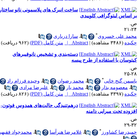
ساخت انبرک های پلاسمونی نانو ساختار
ر اساس لیتوگرافی کلوییدی
.
۲۴-
*
حمد علی خسروی
،
سارا درباری
کیده
(۳۴۸۶ مشاهده)
|
Abstract |
متن کامل (PDF)
(۹۶۲ دریافت)
دسته‌بندی و تشخیص نانوفیبرهای
یتوسان با استفاده از طرح پیسه
.
۲۸-
*
اسمن گنج خانی
،
محمد رضوان
،
وحیده فرزام راد
،
معصومه بذار
،
محمد یار
،
علیرضا مرادی
کیده
(۳۳۹۷ مشاهده)
|
Abstract |
متن کامل (PDF)
(۸۲۶ دریافت)
درهم‌تنیدگی حالت‌های همدوس فوتون-
فزوده تحت میرایی دامنه
.
۳۲-
*
میدرضا کشاورز
،
غلامرضا هنرآسا
،
محمدجواد فقیهی