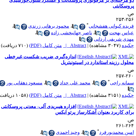
و مرحله‌ای بر مرفولوژی پروسکایت و عملکرد سلول‌خورشیدی
پروسکایتی
.
۲۵۶-۲
*
ریده کیوانی هفشجانی
،
محمود برهانی زرندی
،
باس بهجت
،
ناصر جهانبخشی زاده
،
هدی شریفی اردانی
کیده
(۳۰۴۷ مشاهده)
|
Abstract |
متن کامل (PDF)
(۷۱۰ دریافت)
اندازه‌گیری ضریب شکست غیرخطی
حلول رزینه استاندارد در اسیتونیتریل
.
۲۶۰-۲
*
مانه راجی
،
محمد علی حداد
،
مسعود دهقانی پور
کیده
(۳۱۵۱ مشاهده)
|
Abstract |
متن کامل (PDF)
(۱۰۵۸ دریافت)
افزاره هیبریدی آلی- معدنی پروسکایتی
رای کاربرد بعنوان آشکارساز پرتو ایکس
.
۲۶۴-۲
*
مین محمدپورفرد
،
وحید احمدی
،