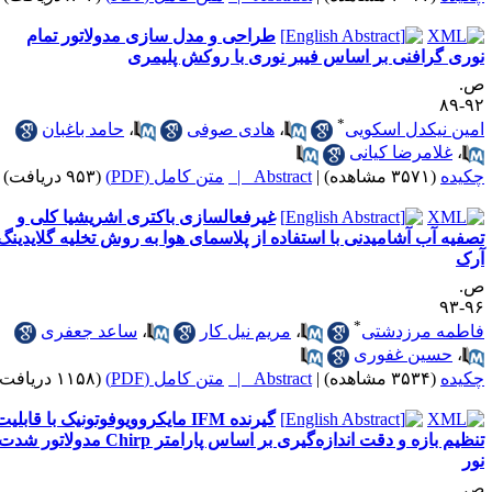
طراحی و مدل سازی مدولاتور تمام
وری گرافنی بر اساس فیبر نوری با روکش پلیمری
.
۹۲-
*
مین نیکدل اسکویی
،
هادی صوفی
،
حامد باغبان
،
غلامرضا کیانی
کیده
(۳۵۷۱ مشاهده)
|
Abstract |
متن کامل (PDF)
(۹۵۳ دریافت)
غیرفعالسازی باکتری اشریشیا کلی و
صفیه آب آشامیدنی با استفاده از پلاسمای هوا به روش تخلیه گلایدینگ
رک
.
۹۶-
*
اطمه مرزدشتی
،
مریم نیل کار
،
ساعد جعفری
،
حسین غفوری
کیده
(۳۵۳۴ مشاهده)
|
Abstract |
متن کامل (PDF)
(۱۱۵۸ دریافت)
گیرنده IFM مایکروویوفوتونیک با قابلیت
تنظیم بازه و دقت اندازه‌گیری بر اساس پارامتر Chirp مدولاتور شدت
ور
.