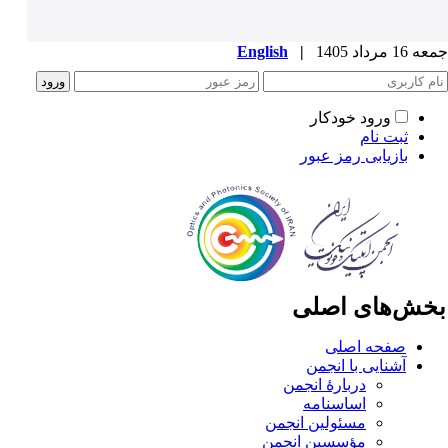
1 مرداد 1405
|
English
ورود خودکار
ثبت نام
بازیابی رمز عبور
خش‌های اصلی
صفحه اصلی
آشنایی با انجمن
دربارۀ انجمن
اساسنامه
مسئولین انجمن
مؤسسین انجمن