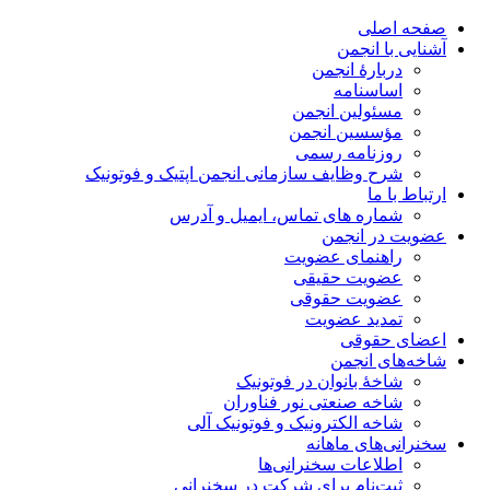
صفحه اصلی
آشنایی با انجمن
دربارۀ انجمن
اساسنامه
مسئولین انجمن
مؤسسین انجمن
روزنامه رسمی
شرح وظایف سازمانی انجمن اپتیک و فوتونیک
ارتباط با ما
شماره های تماس، ایمیل و آدرس
عضویت در انجمن
راهنمای عضویت
عضویت حقیقی
عضویت حقوقی
تمدید عضویت
اعضای حقوقی
شاخه‌های انجمن
شاخۀ بانوان در فوتونیک
شاخه صنعتی نور فناوران
شاخه‌ الکترونیک و فوتونیک آلی
سخنرانی‌های ماهانه
اطلاعات سخنرانی‌‌ها
ثبت‌نام برای شرکت در سخنرانی