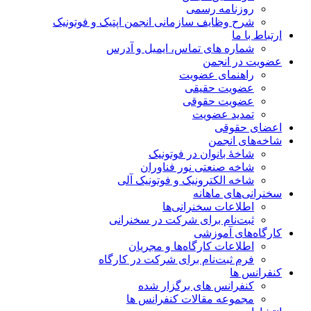
روزنامه رسمی
شرح وظایف سازمانی انجمن اپتیک و فوتونیک
ارتباط با ما
شماره های تماس، ایمیل و آدرس
عضویت در انجمن
راهنمای عضویت
عضویت حقیقی
عضویت حقوقی
تمدید عضویت
اعضای حقوقی
شاخه‌های انجمن
شاخۀ بانوان در فوتونیک
شاخه صنعتی نور فناوران
شاخه‌ الکترونیک و فوتونیک آلی
سخنرانی‌های ماهانه
اطلاعات سخنرانی‌‌ها
ثبت‌نام برای شرکت در سخنرانی
کارگاه‌های آموزشی
اطلاعات کارگاه‌ها و مجریان
فرم ثبت‌نام برای شرکت در کارگاه
کنفرانس ها
کنفرانس های برگزار شده
مجموعه مقالات کنفرانس ها