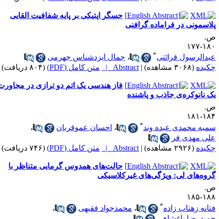
حسگر اپتیکی بر پایه شفافیت القایی
لاسمونی در فراماده گرافنی
.
۱۸۰-۱
*
بدالرسول قرائتی
،
جمال ایزدشناس جهرمی
کیده
(۳۰۶۸ مشاهده)
|
Abstract |
متن کامل (PDF)
(۸۰۴ دریافت)
فاز هندسی یک اتم دو ترازی در مجاورت
ک نانو‌کره‌ی جاذب و پاشنده
.
۱۸۴-۱
*
میه محمدی عبده وند
،
احسان عموقربان
،
لی مهدی فر
کیده
(۲۹۲۶ مشاهده)
|
Abstract |
متن کامل (PDF)
(۷۴۶ دریافت)
حالت‌های همدوس گرمایی متناظر با
روه‌های لی: ویژگی‌های غیرکلاسیکی
.
۱۸۸-۱
*
تانه زهتاب زاده
،
محمدجواد فقیهی
،
میدرضا باغشاهی