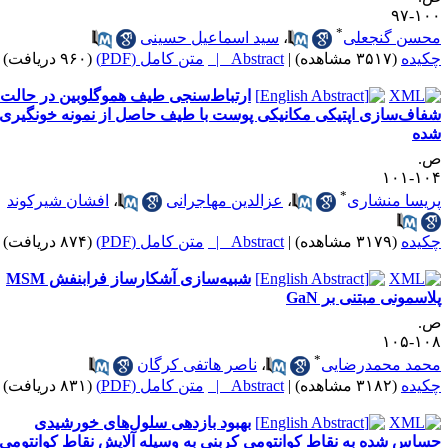
۱۰۰-
*
حسن گنجعلی
،
سید اسماعیل حسینی
کیده
(۳۵۱۷ مشاهده)
|
Abstract |
متن کامل (PDF)
(۹۶۰ دریافت)
ارتباط‌سنجی طیف هموگلوبین در حالت
فاف‌سازی اپتیکی مکانیکی پوست با طیف حاصل از نمونه خونگیری
ده
.
۱۰۴-۱
*
ریسا منشاری
،
عزالدین مهاجرانی
،
افشان شیرکوند
کیده
(۳۱۷۹ مشاهده)
|
Abstract |
متن کامل (PDF)
(۸۷۴ دریافت)
شبیه‌سازی آشکارساز فرابنفش MSM
لاسمونی مبتنی بر GaN
.
۱۰۸-۱
*
حمد محمدرضایی
،
ناصر هاتفی کرگان
کیده
(۳۱۸۲ مشاهده)
|
Abstract |
متن کامل (PDF)
(۸۳۱ دریافت)
بهبود بازدهی سلول‌های خورشیدی
ساس شده به نقاط کوانتومی کربنی به وسیله آلایش نقاط کوانتومی