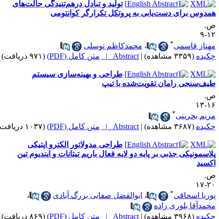
تولید و تبادل درهم‌تنیدگی حالت‌های
مدوس برای دست‌یابی به پروتکل تکرارگر کوانتومی
.
۱۲
*
هناز قاسمی
،
محمدکاظم توسلی
کیده
(۳۳۵۹ مشاهده)
|
Abstract |
متن کامل (PDF)
(۹۷۱ دریافت)
طراحی و بهینه‌سازی سیستم
یف‌سنجی رامان تقویت‌شده با تیپ
.
۱۶-
*
ریم بحرینی
کیده
(۳۶۸۷ مشاهده)
|
Abstract |
متن کامل (PDF)
(۱۰۳۷ دریافت)
طراحی مدولاتور الکترو اپتیکی
لاسمونیکی جذبی بر پایه دو لایه فعال باریم تیتانات و ایندیوم تین
کسید
.
۲۰-
*
وریا اسحاقی
،
ابوالفضل صفایی بزرگ آبادی
،
حمدآقا بلوری زاده
کیده
(۳۹۶۸ مشاهده)
|
Abstract |
متن کامل (PDF)
(۸۶۹ دریافت)