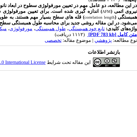
ر این مطالعه، دو عامل مهم در تعیین مورفولوژی سطوح در ابعاد نانو ب
یروی اتمی (
) اندازه گیری شده است. برای تعیین مورفولوژی س
AFM
مبستگی (
) قله های سطح بسیار مهم هستند. به طو
correlation length
می‌شود. در این مقاله روشی جدید برای محاسبه طول همبستگی سطح ا
واژه‌های کلیدی:
تابع خود همبستگی
،
طول همبستگی
،
مورفولوژی
،
میک
متن کامل
[PDF 783 kb]
(۱۱۱۲ دریافت)
نوع مطالعه:
پژوهشي
| موضوع مقاله:
تخصصی
بازنشر اطلاعات
این مقاله تحت شرایط
 International License