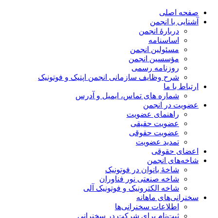
صفحه اصلی
آشنایی با انجمن
دربارۀ انجمن
اساسنامه
مسئولین انجمن
مؤسسین انجمن
روزنامه رسمی
شرح وظایف سازمانی انجمن اپتیک و فوتونیک
ارتباط با ما
شماره های تماس، ایمیل و آدرس
عضویت در انجمن
راهنمای عضویت
عضویت حقیقی
عضویت حقوقی
تمدید عضویت
اعضای حقوقی
شاخه‌های انجمن
شاخۀ بانوان در فوتونیک
شاخه صنعتی نور فناوران
شاخه‌ الکترونیک و فوتونیک آلی
سخنرانی‌های ماهانه
اطلاعات سخنرانی‌‌ها
ثبت‌نام برای شرکت در سخنرانی