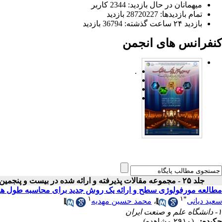
میهمانان در حال بازدید: 2344 کاربر
تمام بازدید‌ها: 28720227 بازدید
بازدید ۲۴ ساعت گذشته: 36794 بازدید
کنفرانس های انجمن
.
جلد ۲۵ - مجموعه مقالات پذیرفته و ارائه شده در بیست و پنجمین کنفرانس اپتیک و فوتونیک ایران
مطالعه مورفولوژی سطح و ارائه یک روش جدید برای محاسبه طول ه
۱
۱
*
سعید دیانی
،
محمد حسین مهدیه
۱- دانشگاه علم و صنعت ایران
چکیده:
(۲۹۱۰ مشاهده)