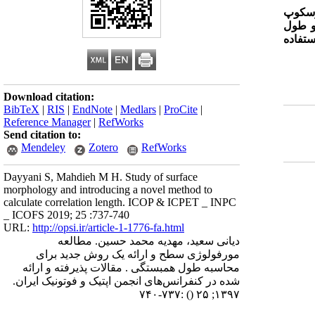
وسکوپ
و طول
تفاده
Download citation:
BibTeX
|
RIS
|
EndNote
|
Medlars
|
ProCite
|
Reference Manager
|
RefWorks
Send citation to:
Mendeley
Zotero
RefWorks
Dayyani S, Mahdieh M H. Study of surface
morphology and introducing a novel method to
calculate correlation length. ICOP & ICPET _ INPC
_ ICOFS 2019; 25 :737-740
URL:
http://opsi.ir/article-1-1776-fa.html
دیانی سعید، مهدیه محمد حسین. مطالعه
مورفولوژی سطح و ارائه یک روش جدید برای
محاسبه طول همبستگی . مقالات پذیرفته و ارائه
شده در کنفرانس‌های انجمن اپتیک و فوتونیک ایران.
:۷۳۷-۷۴۰
()
۱۳۹۷; ۲۵