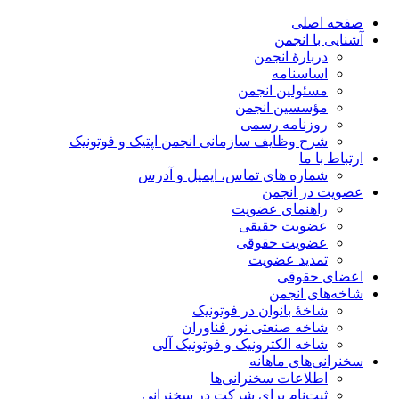
صفحه اصلی
آشنایی با انجمن
دربارۀ انجمن
اساسنامه
مسئولین انجمن
مؤسسین انجمن
روزنامه رسمی
شرح وظایف سازمانی انجمن اپتیک و فوتونیک
ارتباط با ما
شماره های تماس، ایمیل و آدرس
عضویت در انجمن
راهنمای عضویت
عضویت حقیقی
عضویت حقوقی
تمدید عضویت
اعضای حقوقی
شاخه‌های انجمن
شاخۀ بانوان در فوتونیک
شاخه صنعتی نور فناوران
شاخه‌ الکترونیک و فوتونیک آلی
سخنرانی‌های ماهانه
اطلاعات سخنرانی‌‌ها
ثبت‌نام برای شرکت در سخنرانی