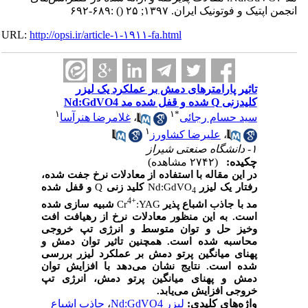
انجمن اپتیک و فوتونیک ایران. ۱۳۹۷; ۲۵
()
:۶۸۹-۶۹۲
URL:
http://opsi.ir/article-۱-۱۹۱۱-fa.html
تاثیر پارامترهای دمش بر عملکرد یک لیزر
کلیدزنی Q شده و قفل شده مد Nd:GdVO4
۱
۱
*
سید حسام رجائی
،
غلامرضا هنرآسا
۱
،
علیرضا کشاورز
۱- دانشگاه صنعتی شیراز
چکیده:
(۲۷۴۲ مشاهده)
در این مقاله با استفاده از معادلات نرخ جفت شده،
رفتار یک لیزر
Nd:GdVO
کلید زنی
Q
و قفل شده
4
4+
مد با جاذب اشباع پذیر
:YAG
Cr
شبیه سازی شده
است. به این منظور معادلات نرخ از رهیافت افت
وخیز حل و توان متوسط و انرژی تپ خروجی
محاسبه شده است. همچنین تاثیر توان دمش و
پهنای میانگین پرتو دمش بر عملکرد لیزر بررسی
شده است. نتایج نشان می‌دهد با افزایش توان
دمش و پهنای میانگین پرتو دمش، انرژی تپ
خروجی افزایش می‌یابد.
واژه‌های کلیدی:
لیزر Nd:GdVO4
،
جاذب اشباع