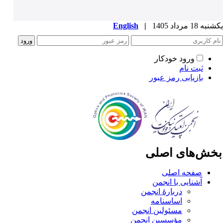
ه 18 مرداد 1405
|
English
ورود خودکار
ثبت نام
بازیابی رمز عبور
خش‌های اصلی
صفحه اصلی
آشنایی با انجمن
دربارۀ انجمن
اساسنامه
مسئولین انجمن
مؤسسین انجمن