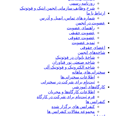
روزنامه رسمی
شرح وظایف سازمانی انجمن اپتیک و فوتونیک
ارتباط با ما
شماره های تماس، ایمیل و آدرس
عضویت در انجمن
راهنمای عضویت
عضویت حقیقی
عضویت حقوقی
تمدید عضویت
اعضای حقوقی
شاخه‌های انجمن
شاخۀ بانوان در فوتونیک
شاخه صنعتی نور فناوران
شاخه‌ الکترونیک و فوتونیک آلی
سخنرانی‌های ماهانه
اطلاعات سخنرانی‌‌ها
ثبت‌نام برای شرکت در سخنرانی
کارگاه‌های آموزشی
اطلاعات کارگاه‌ها و مجریان
فرم ثبت‌نام برای شرکت در کارگاه
کنفرانس ها
کنفرانس های برگزار شده
مجموعه مقالات کنفرانس ها