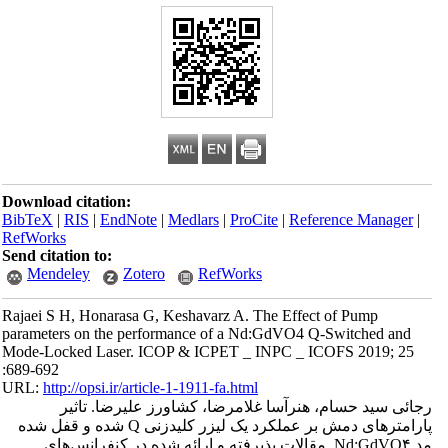
Download citation:
BibTeX
|
RIS
|
EndNote
|
Medlars
|
ProCite
|
Reference Manager
|
RefWorks
Send citation to:
Mendeley
Zotero
RefWorks
Rajaei S H, Honarasa G, Keshavarz A. The Effect of Pump
parameters on the performance of a Nd:GdVO4 Q-Switched and
Mode-Locked Laser. ICOP & ICPET _ INPC _ ICOFS 2019; 25
:689-692
URL:
http://opsi.ir/article-1-1911-fa.html
رجائی سید حسام، هنرآسا غلامرضا، کشاورز علیرضا. تاثیر
پارامترهای دمش بر عملکرد یک لیزر کلیدزنی Q شده و قفل شده
مد Nd:GdVO۴. مقالات پذیرفته و ارائه شده در کنفرانس‌های