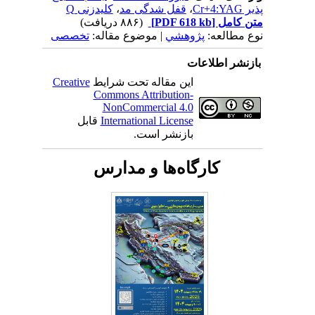
پذیر Cr+4:YAG
،
قفل شدگی مد
،
کلیدزنی Q
متن کامل
[PDF 618 kb]
(۸۸۶ دریافت)
نوع مطالعه:
پژوهشي
| موضوع مقاله:
تخصصی
بازنشر اطلاعات
این مقاله تحت شرایط
Creative
Commons Attribution-
NonCommercial 4.0
International License
قابل
بازنشر است.
کارگاه‌ها و مدارس