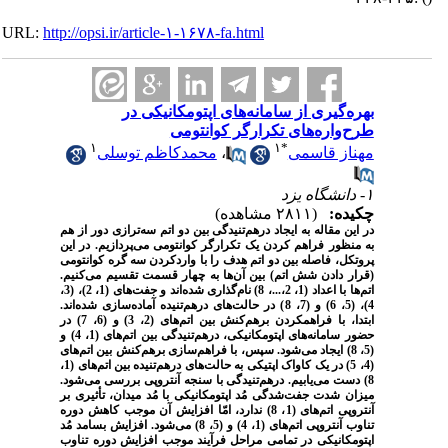
URL:
http://opsi.ir/article-۱-۱۶۷۸-fa.html
بهره‌گیری از سامانه‌های اپتومکانیکی در
طرح‌واره‌های تکرارگر کوانتومی
۱
۱
*
مهناز قاسمی
،
محمدکاظم توسلی
۱- دانشگاه یزد
چکیده:
(۲۸۱۱ مشاهده)
در این مقاله به ایجاد درهم‌تنیدگی بین دو اتم سه
ترازی دور از هم
به منظور فراهم کردن یک
تکرارگر کوانتومی می‌پردازیم. در این
پروتکل
،
فاصله بین دو اتم هدف را با وارد­کردن
سه گره کوانتومی
(قرار دادن
شش اتم) بین آن‌ها به چهار قسمت تقسیم می‌کنیم.
اتم‌ها با اعداد (1، 2،...، 8) نام‌گذاری شده‌اند و جفت‌های (1، 2)، (3،
4)، (5، 6) و (7، 8) در حالت‌های درهم‌تنیده آماده‌سازی شده‌اند.
ابتدا، با فراهم­کردن برهم‌کنش بین اتم‌های (2، 3) و (6، 7)
در
حضور سامانه‌های اپتومکانیکی،
درهم‌تنیدگی بین اتم‌های (1، 4) و
(5، 8) ایجاد می‌شود. سپس،
با فراهم‌سازی
برهم‌کنش بین اتم‌های
(4، 5) در یک کاواک اپتیکی به حالت‌های درهم‌تنیده بین اتم‌های (1،
8) دست می‌یابیم. درهم‌تنیدگی با سنجه آنتروپی بررسی می‌شود.
میزان شدت جفت‌شدگی مُد اپتومکانیکی با مُد میدان، تأثیری بر
آنتروپی اتم‌های (1، 8) ندارد، امّا افزایش آن موجب کاهش دوره
تناوب آنتروپی اتم‌های (1، 4) و (5، 8) می‌شود. افزایش بسامد مُد
اپتومکانیکی در تمامی مراحل فرآیند موجب افزایش دوره تناوب