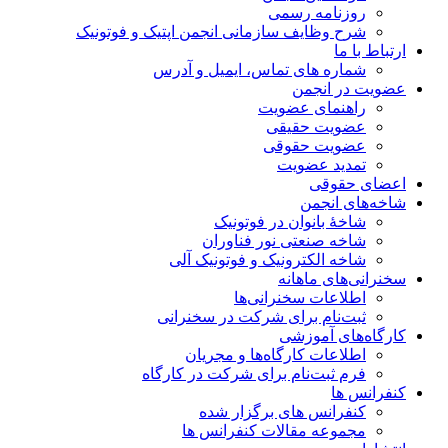
روزنامه رسمی
شرح وظایف سازمانی انجمن اپتیک و فوتونیک
ارتباط با ما
شماره های تماس، ایمیل و آدرس
عضویت در انجمن
راهنمای عضویت
عضویت حقیقی
عضویت حقوقی
تمدید عضویت
اعضای حقوقی
شاخه‌های انجمن
شاخۀ بانوان در فوتونیک
شاخه صنعتی نور فناوران
شاخه‌ الکترونیک و فوتونیک آلی
سخنرانی‌های ماهانه
اطلاعات سخنرانی‌‌ها
ثبت‌نام برای شرکت در سخنرانی
کارگاه‌های آموزشی
اطلاعات کارگاه‌ها و مجریان
فرم ثبت‌نام برای شرکت در کارگاه
کنفرانس ها
کنفرانس های برگزار شده
مجموعه مقالات کنفرانس ها