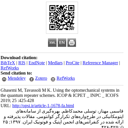
Download citation:
BibTeX
|
RIS
|
EndNote
|
Medlars
|
ProCite
|
Reference Manager
|
RefWorks
Send citation to:
Mendeley
Zotero
RefWorks
Ghasemi M, Tavassoli M K. Using the optomechanical systems in
the quantum repeater schemes. ICOP & ICPET _ INPC _ ICOFS
2019; 25 :425-428
URL:
http://opsi.ir/article-1-1678-fa.html
قاسمی مهناز، توسلی محمدکاظم. بهره‌گیری از سامانه‌های
اپتومکانیکی در طرح‌واره‌های تکرارگر کوانتومی. مقالات پذیرفته و
ارائه شده در کنفرانس‌های انجمن اپتیک و فوتونیک ایران. ۱۳۹۷; ۲۵
:۴۲۵-۴۲۸
()