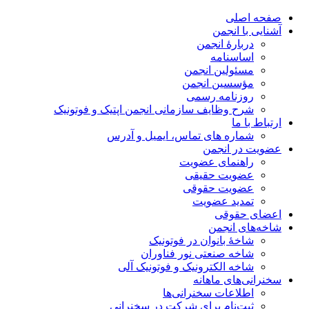
صفحه اصلی
آشنایی با انجمن
دربارۀ انجمن
اساسنامه
مسئولین انجمن
مؤسسین انجمن
روزنامه رسمی
شرح وظایف سازمانی انجمن اپتیک و فوتونیک
ارتباط با ما
شماره های تماس، ایمیل و آدرس
عضویت در انجمن
راهنمای عضویت
عضویت حقیقی
عضویت حقوقی
تمدید عضویت
اعضای حقوقی
شاخه‌های انجمن
شاخۀ بانوان در فوتونیک
شاخه صنعتی نور فناوران
شاخه‌ الکترونیک و فوتونیک آلی
سخنرانی‌های ماهانه
اطلاعات سخنرانی‌‌ها
ثبت‌نام برای شرکت در سخنرانی