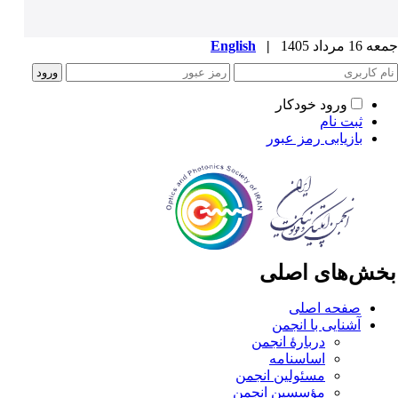
1 مرداد 1405
|
English
ورود خودکار
ثبت نام
بازیابی رمز عبور
خش‌های اصلی
صفحه اصلی
آشنایی با انجمن
دربارۀ انجمن
اساسنامه
مسئولین انجمن
مؤسسین انجمن