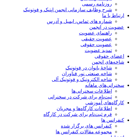
روزنامه رسمی
شرح وظایف سازمانی انجمن اپتیک و فوتونیک
ارتباط با ما
شماره های تماس، ایمیل و آدرس
عضویت در انجمن
راهنمای عضویت
عضویت حقیقی
عضویت حقوقی
تمدید عضویت
اعضای حقوقی
شاخه‌های انجمن
شاخۀ بانوان در فوتونیک
شاخه صنعتی نور فناوران
شاخه‌ الکترونیک و فوتونیک آلی
سخنرانی‌های ماهانه
اطلاعات سخنرانی‌‌ها
ثبت‌نام برای شرکت در سخنرانی
کارگاه‌های آموزشی
اطلاعات کارگاه‌ها و مجریان
فرم ثبت‌نام برای شرکت در کارگاه
کنفرانس ها
کنفرانس های برگزار شده
مجموعه مقالات کنفرانس ها