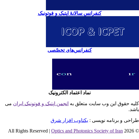
کنفرانس سالانۀ اپتیک و فوتونیک
کنفرانس‌های تخصّصی
نماد اعتماد الکترونیک
یه حقوق این وب سایت متعلق به
انجمن اپتیک و فوتونیک ایران
می
شد.
احی و برنامه نویسی :
یکتاوب افزار شرق
Optics and Photonics Society of Iran
© 2026 