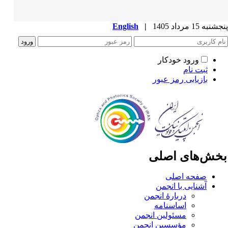
به 15 مرداد 1405
|
English
ورود خودکار
ثبت نام
بازیابی رمز عبور
خش‌های اصلی
صفحه اصلی
آشنایی با انجمن
دربارۀ انجمن
اساسنامه
مسئولین انجمن
مؤسسین انجمن