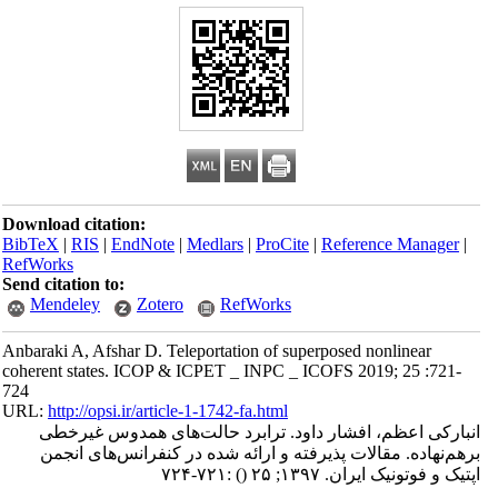
Download citation:
BibTeX
|
RIS
|
EndNote
|
Medlars
|
ProCite
|
Reference Manager
|
RefWorks
Send citation to:
Mendeley
Zotero
RefWorks
Anbaraki A, Afshar D. Teleportation of superposed nonlinear
coherent states. ICOP & ICPET _ INPC _ ICOFS 2019; 25 :721-
724
URL:
http://opsi.ir/article-1-1742-fa.html
انبارکی اعظم، افشار داود. ترابرد حالت‌های همدوس غیرخطی
برهم‌نهاده. مقالات پذیرفته و ارائه شده در کنفرانس‌های انجمن
اپتیک و فوتونیک ایران. ۱۳۹۷; ۲۵
()
:۷۲۱-۷۲۴