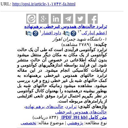
URL:
http://opsi.ir/article-۱-۱۷۴۲-fa.html
ترابرد حالت‌های همدوس غیرخطی برهم‌نهاده
۱
۱
*
اعظم انبارکی
،
داود افشار
۱- دانشگاه شهید چمران اهواز
چکیده:
(۲۷۸۹ مشاهده)
ترابرد کوآنتومی فرآیندی است که طی آن یک حالت
کوآنتومی از یک مکان به مکان دیگر منتقل می­شود
بدون این­که اطلاعاتی در خصوص آن حالت منتشر
شود. این فرآیند بواسطه اندازه­گیری­های کوآنتومی و
ارتباطات کلاسیکی انجام می­شود. در این مقاله
ترابرد حالت­های همدوس غیرخطی برهم­نهاده به
کمک حالت­های شبه بل غیر خطی زوج و فرد بررسی
می­شود. مشاهده می­شود زمانی­که حالت­های شبه بل
به­طور بیشینه درهم­تنیده را به­عنوان کانال کوآنتومی
در نظر بگیریم احتمال ترابرد موفق تابعی افزایشی
از پارامترهای مربوطه است.
واژه‌های کلیدی:
ترابرد
،
حالت‌های برهم نهاده
،
حالت‌های همدوس غیرخطی
متن کامل
[PDF 391 kb]
(۸۳۴ دریافت)
نوع مطالعه:
پژوهشي
| موضوع مقاله:
تخصصی