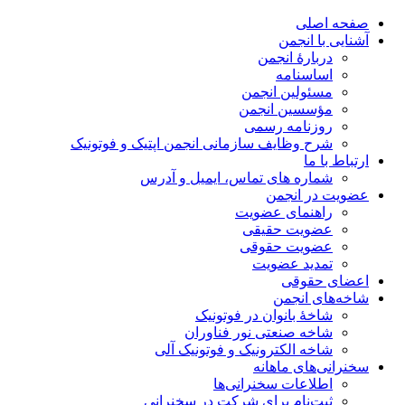
صفحه اصلی
آشنایی با انجمن
دربارۀ انجمن
اساسنامه
مسئولین انجمن
مؤسسین انجمن
روزنامه رسمی
شرح وظایف سازمانی انجمن اپتیک و فوتونیک
ارتباط با ما
شماره های تماس، ایمیل و آدرس
عضویت در انجمن
راهنمای عضویت
عضویت حقیقی
عضویت حقوقی
تمدید عضویت
اعضای حقوقی
شاخه‌های انجمن
شاخۀ بانوان در فوتونیک
شاخه صنعتی نور فناوران
شاخه‌ الکترونیک و فوتونیک آلی
سخنرانی‌های ماهانه
اطلاعات سخنرانی‌‌ها
ثبت‌نام برای شرکت در سخنرانی