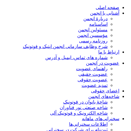
صفحه اصلی
آشنایی با انجمن
دربارۀ انجمن
اساسنامه
مسئولین انجمن
مؤسسین انجمن
روزنامه رسمی
شرح وظایف سازمانی انجمن اپتیک و فوتونیک
ارتباط با ما
شماره های تماس، ایمیل و آدرس
عضویت در انجمن
راهنمای عضویت
عضویت حقیقی
عضویت حقوقی
تمدید عضویت
اعضای حقوقی
شاخه‌های انجمن
شاخۀ بانوان در فوتونیک
شاخه صنعتی نور فناوران
شاخه‌ الکترونیک و فوتونیک آلی
سخنرانی‌های ماهانه
اطلاعات سخنرانی‌‌ها
ثبت‌نام برای شرکت در سخنرانی