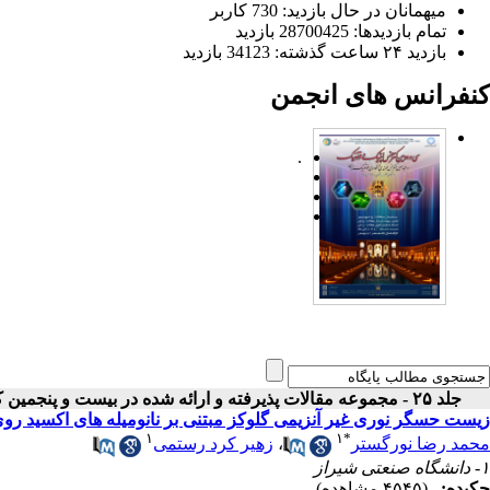
میهمانان در حال بازدید: 730 کاربر
تمام بازدید‌ها: 28700425 بازدید
بازدید ۲۴ ساعت گذشته: 34123 بازدید
کنفرانس های انجمن
.
جلد ۲۵ - مجموعه مقالات پذیرفته و ارائه شده در بیست و پنجمین کنفرانس اپتیک و فوتونیک ایران
زیست حسگر نوری غیر آنزیمی گلوکز مبتنی بر نانومیله های اکسید روی 
۱
۱
*
محمد رضا نورگستر
،
زهیر کرد رستمی
۱- دانشگاه صنعتی شیراز
چکیده:
(۴۵۴۵ مشاهده)