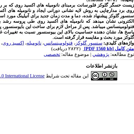
یست حسگر
گلوکز فلورسانت برمبنای نانومیله های اکسید روی که بر 
روی برد مدارچاپی به روش لایه نشانی دورانی ایجاد و نانومیله های 
سنسور گلوکز پیشنهاد شده، دما و مدت زمان جدید برای آنیلینگ مورد ا
الکترونی نشان میدهد که نانومیله های اکسید روی طی پروسه رشد
فتولومینسانس میباشد. پس از مراحل لازم برای ساخت این بایوسنسور،
پاسخ ها، نشان دهنده حساسیت بالای این بیوسنسور نسبت به تغییرات 
گلوکز مورد بحث و مقایسه قرار گرفته است.
واژه‌های کلیدی:
سنسور گلوکز
،
فتولومینسانس
،
نانومیله
،
اکسید روی
،
متن کامل
[PDF 1560 kb]
(۲۸۲۲ دریافت)
نوع مطالعه:
پژوهشي
| موضوع مقاله:
تخصصی
بازنشر اطلاعات
این مقاله تحت شرایط
 International License