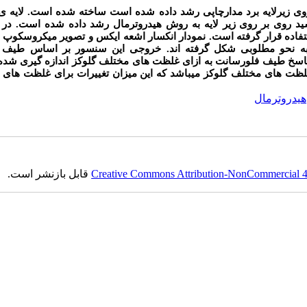
روی زیرلایه برد مدارچاپی رشد داده شده است ساخته شده است. لایه ی 
اکسید روی بر روی زیر لایه به روش هیدروترمال رشد داده شده است. د
ستفاده قرار گرفته است. نمودار انکسار اشعه ایکس و تصویر میکروسکوپ
 به نحو مطلوبی شکل گرفته اند. خروجی این سنسور بر اساس طیف
 پاسخ طیف فلورسانت به ازای غلظت های مختلف گلوکز اندازه گیری شد
غلظت های مختلف گلوکز میباشد که این میزان تغییرات برای غلظت های
هیدروترمال
Creative Commons Attribution-NonCommercial 4.0
قابل بازنشر است.