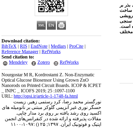
بذر بر
ر ساخت
 روبشی
 سنجی
ه است.
 مختلف
Download citation:
BibTeX
|
RIS
|
EndNote
|
Medlars
|
ProCite
|
Reference Manager
|
RefWorks
Send citation to:
Mendeley
Zotero
RefWorks
Nourgostar M R, Kordrostami Z. Non-Enzymatic
Optical Glucose Biosensor Using Grown ZnO
Nanorods on Printed Circuit Boards. ICOP & ICPET
_ INPC _ ICOFS 2019; 25 :1097-1100
URL:
http://opsi.ir/article-1-1748-fa.html
نورگستر محمد رضا، کرد رستمی زهیر. زیست
حسگر نوری غیر آنزیمی گلوکز مبتنی بر نانومیله های
اکسید روی رشد یافته بر روی برد مدار چاپی.
مقالات پذیرفته و ارائه شده در کنفرانس‌های انجمن
اپتیک و فوتونیک ایران. ۱۳۹۷; ۲۵
()
:۱۰۹۷-۱۱۰۰