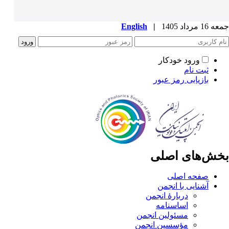
جمعه 16 مرداد 1405
|
English
ورود خودکار
ثبت نام
بازیابی رمز عبور
بخش‌های اصلی
صفحه اصلی
آشنایی با انجمن
دربارۀ انجمن
اساسنامه
مسئولین انجمن
مؤسسین انجمن