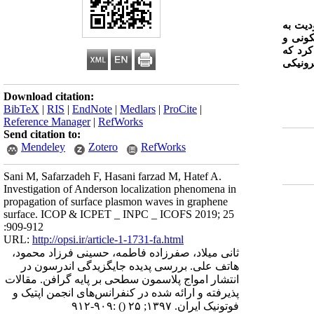
دیت به
کونی و
کرد که
رونیکی
Download citation:
BibTeX
|
RIS
|
EndNote
|
Medlars
|
ProCite
|
Reference Manager
|
RefWorks
Send citation to:
Mendeley
Zotero
RefWorks
Sani M, Safarzadeh F, Hasani farzad M, Hatef A.
Investigation of Anderson localization phenomena in
propagation of surface plasmon waves in graphene
surface. ICOP & ICPET _ INPC _ ICOFS 2019; 25
:909-912
URL:
http://opsi.ir/article-1-1731-fa.html
ثانی میلاد، صفرزاده فاطمه، حسینی فرزاد محمود،
هاتف علی. بررسی پدیده جایگزیدگی اندرسون در
انتشار امواج پلاسمون سطحی بر پایه گرافن. مقالات
پذیرفته و ارائه شده در کنفرانس‌های انجمن اپتیک و
فوتونیک ایران. ۱۳۹۷; ۲۵
()
:۹۰۹-۹۱۲