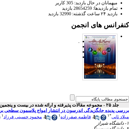
میهمانان در حال بازدید: 305 کاربر
تمام بازدید‌ها: 28654259 بازدید
بازدید ۲۴ ساعت گذشته: 32990 بازدید
کنفرانس های انجمن
.
جلد ۲۵ - مجموعه مقالات پذیرفته و ارائه شده در بیست و پنجمین کنفرانس اپتیک و فوتونیک ایران
بررسی پدیده جایگزیدگی اندرسون در انتشار امواج پلاسمون سطحی بر 
۱
۱
۱
*
میلاد ثانی
،
فاطمه صفرزاده
،
محمود حسینی فرزاد
۱- دانشگاه شیراز
۲- دانشگاه نیپیسینگ