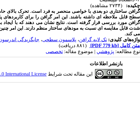
چکیده:
(۲۷۳۴ مشاهده)
گرافن ساختاری دو بعدی با خواصی منحصر به فرد است. تحرک بالای حام
سطح قابل ملاحظه ای داشته باشند. این امر گرافن را برای کاربردهای 
گرافن مورد بررسی قرار گرفته است. نتایج نشان می دهند که با ایجاد 
شدت قابل مقایسه ای نسبت به مودهای ساختار منظم دارند. این امر چنین س
می کند.
واژه‌های کلیدی:
تک لایه گرافن
،
پلاسمون سطحی
،
جایگزیدگی اندرسون
متن کامل
[PDF 779 kb]
(۸۸۱ دریافت)
نوع مطالعه:
پژوهشي
| موضوع مقاله:
تخصصی
بازنشر اطلاعات
این مقاله تحت شرایط
 International License