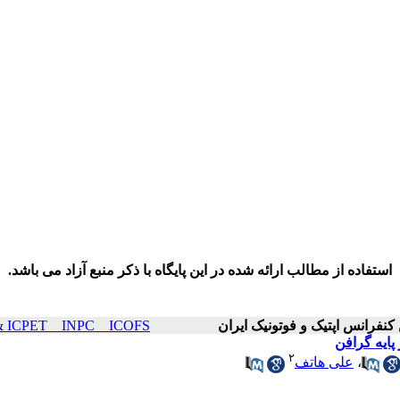
استفاده از مطالب ارائه شده در این پایگاه با ذکر منبع آزاد می باشد.
ICOP & ICPET _ INPC _ ICOFS سال۲۵ صفح
پایه گرافن
۲
،
علی هاتف