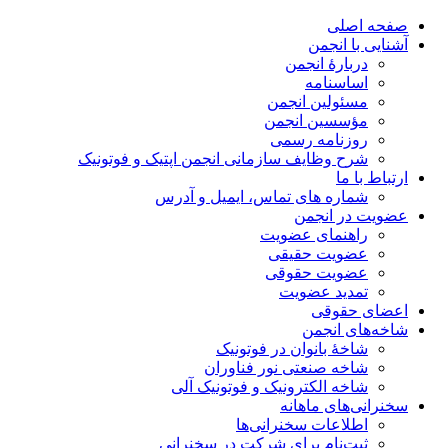
صفحه اصلی
آشنایی با انجمن
دربارۀ انجمن
اساسنامه
مسئولین انجمن
مؤسسین انجمن
روزنامه رسمی
شرح وظایف سازمانی انجمن اپتیک و فوتونیک
ارتباط با ما
شماره های تماس، ایمیل و آدرس
عضویت در انجمن
راهنمای عضویت
عضویت حقیقی
عضویت حقوقی
تمدید عضویت
اعضای حقوقی
شاخه‌های انجمن
شاخۀ بانوان در فوتونیک
شاخه صنعتی نور فناوران
شاخه‌ الکترونیک و فوتونیک آلی
سخنرانی‌های ماهانه
اطلاعات سخنرانی‌‌ها
ثبت‌نام برای شرکت در سخنرانی