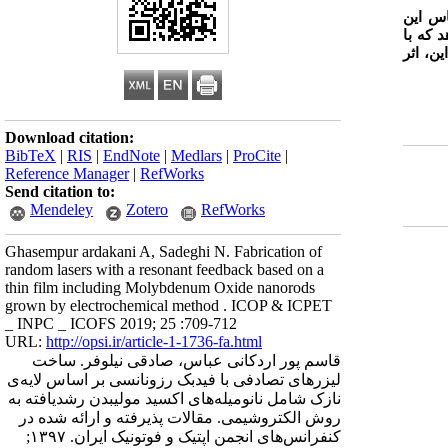
س این
د که با
ین، اثر
Download citation:
BibTeX
|
RIS
|
EndNote
|
Medlars
|
ProCite
|
Reference Manager
|
RefWorks
Send citation to:
Mendeley
Zotero
RefWorks
Ghasempur ardakani A, Sadeghi N. Fabrication of
random lasers with a resonant feedback based on a
thin film including Molybdenum Oxide nanorods
grown by electrochemical method . ICOP & ICPET
_ INPC _ ICOFS 2019; 25 :709-712
URL:
http://opsi.ir/article-1-1736-fa.html
قاسم پور اردکانی عباس، صادقی نیلوفر. ساخت
لیزرهای تصادفی با فیدبک رزونانسی بر اساس لایه‌ی
نازک شامل نانومیله‌های اکسید مولیبدن رشدیافته به
روش الکتروشیمی. مقالات پذیرفته و ارائه شده در
کنفرانس‌های انجمن اپتیک و فوتونیک ایران. ۱۳۹۷;