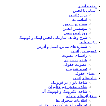
صفحه اصلی
آشنایی با انجمن
دربارۀ انجمن
اساسنامه
مسئولین انجمن
مؤسسین انجمن
روزنامه رسمی
شرح وظایف سازمانی انجمن اپتیک و فوتونیک
ارتباط با ما
شماره های تماس، ایمیل و آدرس
عضویت در انجمن
راهنمای عضویت
عضویت حقیقی
عضویت حقوقی
تمدید عضویت
اعضای حقوقی
شاخه‌های انجمن
شاخۀ بانوان در فوتونیک
شاخه صنعتی نور فناوران
شاخه‌ الکترونیک و فوتونیک آلی
سخنرانی‌های ماهانه
اطلاعات سخنرانی‌‌ها
ثبت‌نام برای شرکت در سخنرانی