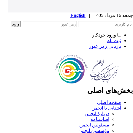
جمعه 16 مرداد 1405
|
English
ورود خودکار
ثبت نام
بازیابی رمز عبور
بخش‌های اصلی
صفحه اصلی
آشنایی با انجمن
دربارۀ انجمن
اساسنامه
مسئولین انجمن
مؤسسین انجمن