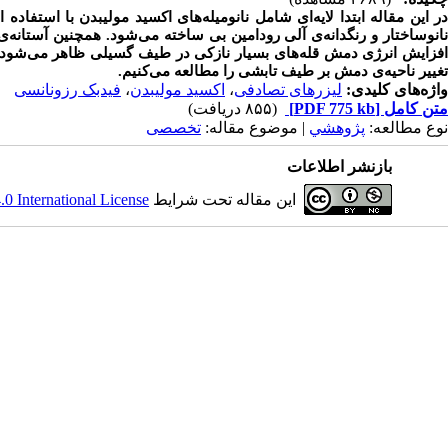
ر این مقاله ابتدا لایه
ای شامل نانومیله
های اکسید مولیبدن با استفاده
انوساختار و رنگدانه
ی آلی رودامین بی ساخته می
شود. همچنین آستانه
ی 
فزایش انرژی دمش قله
های بسیار نازکی در طیف گسیلی ظاهر می
شود 
تغییر ناحیه
ی دمش بر طیف تابشی را مطالعه می
کنیم.
واژه‌های کلیدی:
لیزرهای تصادفی
،
اکسید مولیبدن
،
فیدبک رزونانسی
متن کامل
[PDF 775 kb]
(۸۵۵ دریافت)
نوع مطالعه:
پژوهشي
| موضوع مقاله:
تخصصی
بازنشر اطلاعات
این مقاله تحت شرایط
 International License