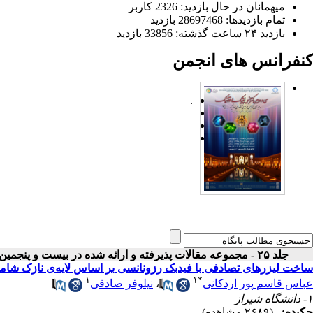
میهمانان در حال بازدید: 2326 کاربر
تمام بازدید‌ها: 28697468 بازدید
بازدید ۲۴ ساعت گذشته: 33856 بازدید
کنفرانس های انجمن
.
جلد ۲۵ - مجموعه مقالات پذیرفته و ارائه شده در بیست و پنجمین کنفرانس اپتیک و فوتونیک ایران
ساخت لیزرهای تصادفی با فیدبک رزونانسی بر اساس لایه‌ی نازک شامل
۱
۱
*
عباس قاسم پور اردکانی
،
نیلوفر صادقی
۱- دانشگاه شیراز
چکیده:
(۲۶۸۹ مشاهده)