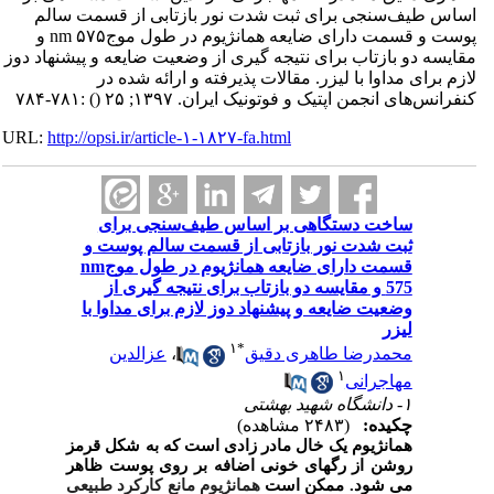
اساس طیف‌سنجی برای ثبت شدت نور بازتابی از قسمت سالم
پوست و قسمت دارای ضایعه همانژیوم در طول موجnm ۵۷۵ و
مقایسه دو بازتاب برای نتیجه گیری از وضعیت ضایعه و پیشنهاد دوز
لازم برای مداوا با لیزر. مقالات پذیرفته و ارائه شده در
کنفرانس‌های انجمن اپتیک و فوتونیک ایران. ۱۳۹۷; ۲۵
()
:۷۸۱-۷۸۴
URL:
http://opsi.ir/article-۱-۱۸۲۷-fa.html
ساخت دستگاهی بر اساس طیف‌سنجی برای
ثبت شدت نور بازتابی از قسمت سالم پوست و
قسمت دارای ضایعه همانژیوم در طول موجnm
575 و مقایسه دو بازتاب برای نتیجه گیری از
وضعیت ضایعه و پیشنهاد دوز لازم برای مداوا با
لیزر
۱
*
محمدرضا طاهری دقیق
،
عزالدین
۱
مهاجرانی
۱- دانشگاه شهید بهشتی
چکیده:
(۲۴۸۳ مشاهده)
همانژیوم یک خال مادر زادی است که به شکل قرمز
روشن از رگ­های خونی اضافه بر روی پوست ظاهر
می شود. ممکن است
همانژیوم مانع کارکرد طبیعی