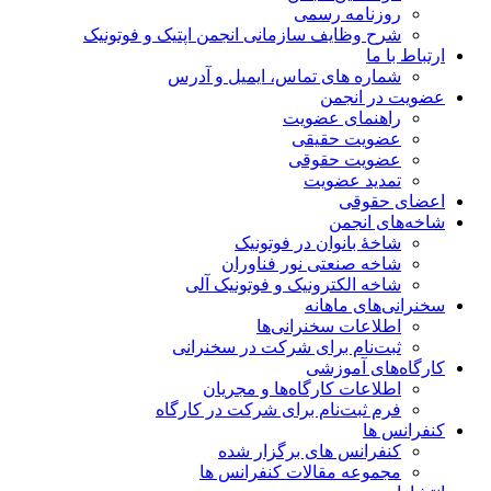
روزنامه رسمی
شرح وظایف سازمانی انجمن اپتیک و فوتونیک
ارتباط با ما
شماره های تماس، ایمیل و آدرس
عضویت در انجمن
راهنمای عضویت
عضویت حقیقی
عضویت حقوقی
تمدید عضویت
اعضای حقوقی
شاخه‌های انجمن
شاخۀ بانوان در فوتونیک
شاخه صنعتی نور فناوران
شاخه‌ الکترونیک و فوتونیک آلی
سخنرانی‌های ماهانه
اطلاعات سخنرانی‌‌ها
ثبت‌نام برای شرکت در سخنرانی
کارگاه‌های آموزشی
اطلاعات کارگاه‌ها و مجریان
فرم ثبت‌نام برای شرکت در کارگاه
کنفرانس ها
کنفرانس های برگزار شده
مجموعه مقالات کنفرانس ها