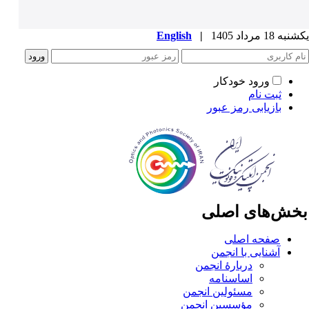
ه 18 مرداد 1405
|
English
ورود خودکار
ثبت نام
بازیابی رمز عبور
خش‌های اصلی
صفحه اصلی
آشنایی با انجمن
دربارۀ انجمن
اساسنامه
مسئولین انجمن
مؤسسین انجمن