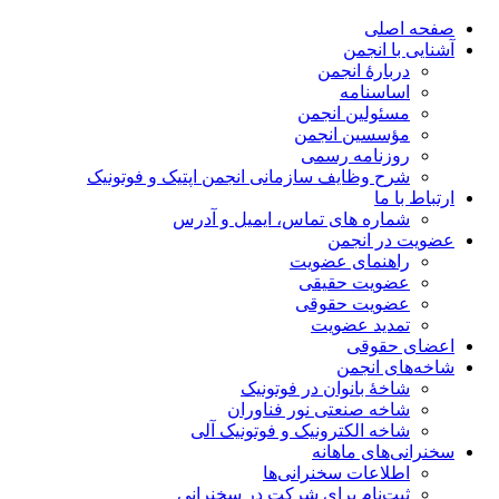
صفحه اصلی
آشنایی با انجمن
دربارۀ انجمن
اساسنامه
مسئولین انجمن
مؤسسین انجمن
روزنامه رسمی
شرح وظایف سازمانی انجمن اپتیک و فوتونیک
ارتباط با ما
شماره های تماس، ایمیل و آدرس
عضویت در انجمن
راهنمای عضویت
عضویت حقیقی
عضویت حقوقی
تمدید عضویت
اعضای حقوقی
شاخه‌های انجمن
شاخۀ بانوان در فوتونیک
شاخه صنعتی نور فناوران
شاخه‌ الکترونیک و فوتونیک آلی
سخنرانی‌های ماهانه
اطلاعات سخنرانی‌‌ها
ثبت‌نام برای شرکت در سخنرانی