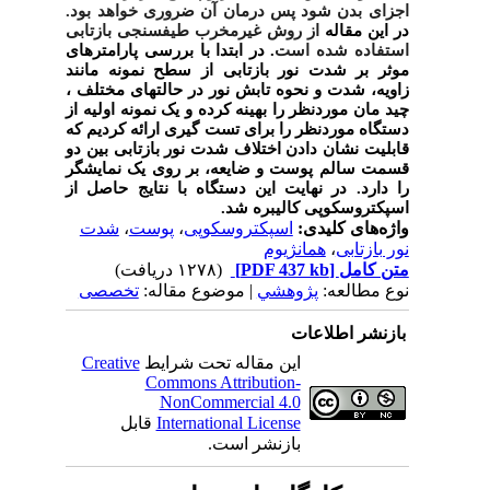
اجزای بدن شود پس درمان آن ضروری خواهد بود.
در این مقاله
از روش غیر­مخرب طیف­سنجی بازتابی
استفاده شده است
. در ابتدا با بررسی پارامتر­های
موثر بر شدت نور بازتابی از سطح نمونه مانند
زاویه، شدت و نحوه تابش نور در حالت­های مختلف ،
چید ­مان مورد­نظر را بهینه کرده و یک نمونه اولیه از
دستگاه موردنظر را برای تست گیری ارائه کردیم که
قابلیت نشان دادن اختلاف شدت نور بازتابی بین دو
قسمت سالم پوست و ضایعه، بر روی یک نمایشگر
را دارد. در نهایت این دستگاه با نتایج حاصل از
اسپکتروسکوپی کالیبره شد.
واژه‌های کلیدی:
اسپکتروسکوپی
،
پوست
،
شدت
نور بازتابی
،
همانژیوم
متن کامل
[PDF 437 kb]
(۱۲۷۸ دریافت)
نوع مطالعه:
پژوهشي
| موضوع مقاله:
تخصصی
بازنشر اطلاعات
این مقاله تحت شرایط
Creative
Commons Attribution-
NonCommercial 4.0
International License
قابل
بازنشر است.