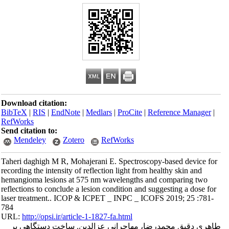
Download citation:
BibTeX
|
RIS
|
EndNote
|
Medlars
|
ProCite
|
Reference Manager
|
RefWorks
Send citation to:
Mendeley
Zotero
RefWorks
Taheri daghigh M R, Mohajerani E. Spectroscopy-based device for
recording the intensity of reflection light from healthy skin and
hemangioma lesions at 575 nm wavelengths and comparing two
reflections to conclude a lesion condition and suggesting a dose for
laser treatment.. ICOP & ICPET _ INPC _ ICOFS 2019; 25 :781-
784
URL:
http://opsi.ir/article-1-1827-fa.html
طاهری دقیق محمدرضا، مهاجرانی عزالدین. ساخت دستگاهی بر