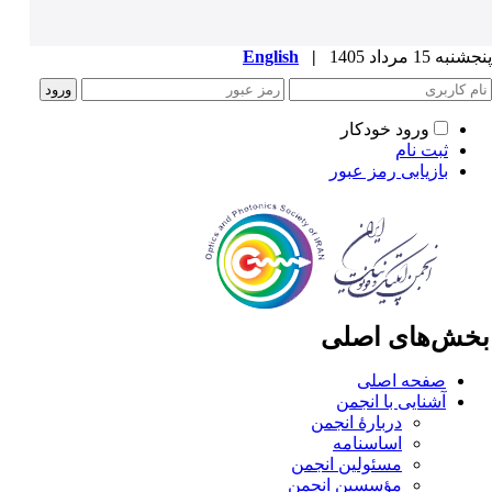
به 15 مرداد 1405
|
English
ورود خودکار
ثبت نام
بازیابی رمز عبور
خش‌های اصلی
صفحه اصلی
آشنایی با انجمن
دربارۀ انجمن
اساسنامه
مسئولین انجمن
مؤسسین انجمن