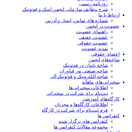
روزنامه رسمی
شرح وظایف سازمانی انجمن اپتیک و فوتونیک
ارتباط با ما
شماره های تماس، ایمیل و آدرس
عضویت در انجمن
راهنمای عضویت
عضویت حقیقی
عضویت حقوقی
تمدید عضویت
اعضای حقوقی
شاخه‌های انجمن
شاخۀ بانوان در فوتونیک
شاخه صنعتی نور فناوران
شاخه‌ الکترونیک و فوتونیک آلی
سخنرانی‌های ماهانه
اطلاعات سخنرانی‌‌ها
ثبت‌نام برای شرکت در سخنرانی
کارگاه‌های آموزشی
اطلاعات کارگاه‌ها و مجریان
فرم ثبت‌نام برای شرکت در کارگاه
کنفرانس ها
کنفرانس های برگزار شده
مجموعه مقالات کنفرانس ها