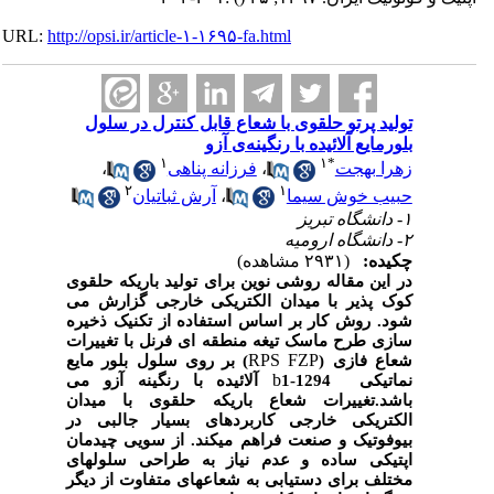
URL:
http://opsi.ir/article-۱-۱۶۹۵-fa.html
تولید پرتو حلقوی با شعاع قابل کنترل در سلول
بلورمایع آلائیده با رنگینه‌ی آزو
۱
۱
*
زهرا بهجت
،
فرزانه پناهی
،
۲
۱
حبیب خوش سیما
،
آرش ثباتیان
۱- دانشگاه تبریز
۲- دانشگاه ارومیه
چکیده:
(۲۹۳۱ مشاهده)
در این مقاله روشی نوین برای تولید باریکه حلقوی
کوک پذیر با میدان الکتریکی خارجی گزارش می
شود. روش کار بر اساس استفاده از تکنیک ذخیره
سازی طرح ماسک تیغه منطقه ای فرنل با تغییرات
RPS FZP
شعاع فازی (
) بر روی سلول بلور مایع
b
نماتیکی 1294-1
آلائیده با رنگینه آزو می
باشد.تغییرات شعاع باریکه حلقوی با میدان
الکتریکی خارجی کاربردهای بسیار جالبی در
بیوفوتیک و صنعت فراهم میکند. از سویی چیدمان
اپتیکی ساده و عدم نیاز به طراحی سلولهای
مختلف برای دستیابی به شعاعهای متفاوت از دیگر