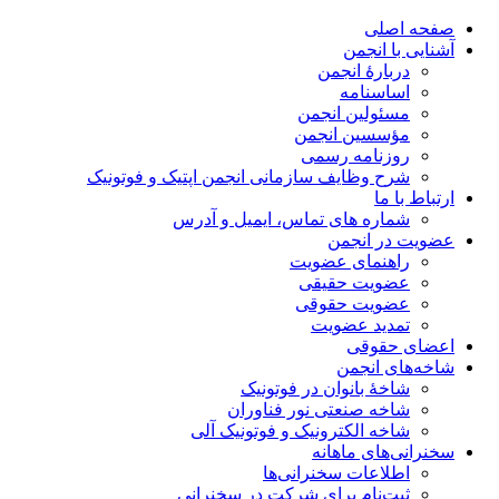
صفحه اصلی
آشنایی با انجمن
دربارۀ انجمن
اساسنامه
مسئولین انجمن
مؤسسین انجمن
روزنامه رسمی
شرح وظایف سازمانی انجمن اپتیک و فوتونیک
ارتباط با ما
شماره های تماس، ایمیل و آدرس
عضویت در انجمن
راهنمای عضویت
عضویت حقیقی
عضویت حقوقی
تمدید عضویت
اعضای حقوقی
شاخه‌های انجمن
شاخۀ بانوان در فوتونیک
شاخه صنعتی نور فناوران
شاخه‌ الکترونیک و فوتونیک آلی
سخنرانی‌های ماهانه
اطلاعات سخنرانی‌‌ها
ثبت‌نام برای شرکت در سخنرانی