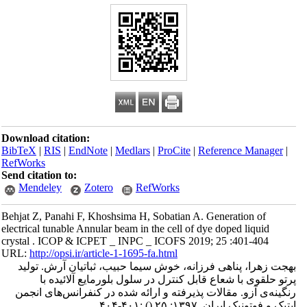
Download citation:
BibTeX
|
RIS
|
EndNote
|
Medlars
|
ProCite
|
Reference Manager
|
RefWorks
Send citation to:
Mendeley
Zotero
RefWorks
Behjat Z, Panahi F, Khoshsima H, Sobatian A. Generation of
electrical tunable Annular beam in the cell of dye doped liquid
crystal . ICOP & ICPET _ INPC _ ICOFS 2019; 25 :401-404
URL:
http://opsi.ir/article-1-1695-fa.html
بهجت زهرا، پناهی فرزانه، خوش سیما حبیب، ثباتیان آرش. تولید
پرتو حلقوی با شعاع قابل کنترل در سلول بلورمایع آلائیده با
رنگینه‌ی آزو. مقالات پذیرفته و ارائه شده در کنفرانس‌های انجمن
اپتیک و فوتونیک ایران. ۱۳۹۷; ۲۵
()
:۴۰۱-۴۰۴