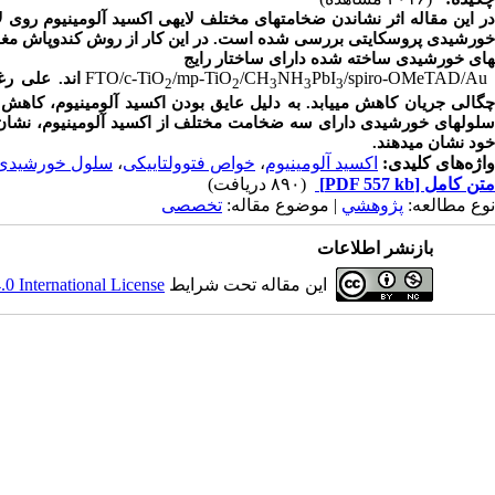
ر این مقاله اثر نشاندن ضخامت­های مختلف لایه­ی اکسید آلومینیوم روی لا
ورشیدی پروسکایتی بررسی شده است. در این کار از روش کندوپاش مغناط
های خورشیدی ساخته شده دارای ساختار رایج
FTO/c-TiO
/mp-TiO
/CH
NH
PbI
/spiro-OMeTAD/Au
اند. علی رغم
2
2
3
3
3
چگالی جریان کاهش می­یابد. به دلیل عایق بودن اکسید آلومینیوم، کاهش
لول­های خورشیدی دارای سه ضخامت مختلف از اکسید آلومینیوم، نشان م
خود نشان می­دهند.
واژه‌های کلیدی:
اکسید آلومینیوم
،
خواص فتوولتاییکی
،
سلول خورشیدی 
متن کامل
[PDF 557 kb]
(۸۹۰ دریافت)
نوع مطالعه:
پژوهشي
| موضوع مقاله:
تخصصی
بازنشر اطلاعات
این مقاله تحت شرایط
 International License