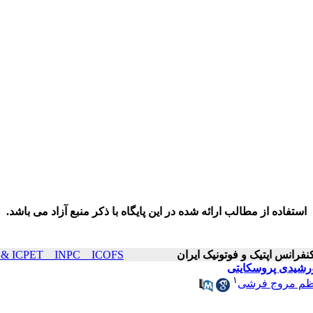
استفاده از مطالب ارائه شده در این پایگاه با ذکر منبع آزاد می باشد.
ICOP & ICPET _ INPC _ ICOFS سال۲۵ صفحات ۴
ورشیدی پروسکایتی
۱
ظم مروج فرشی