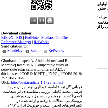
ول­های
سلول­
­یابد؛
مقایسه
 را از
Download citation:
BibTeX
|
RIS
|
EndNote
|
Medlars
|
ProCite
|
Reference Manager
|
RefWorks
Send citation to:
Mendeley
Zotero
RefWorks
Ghorbani koltapeh A, Abdollahi nezhand B,
Moravvej farshi M K. Comparative study of
perovskite solar cells with different Al2O3
thicknesses. ICOP & ICPET _ INPC _ ICOFS 2019;
25 :1061-1064
URL:
http://opsi.ir/article-1-1728-fa.html
قربانی گل تپه عاطفه، عبدالهی نژند بهرام، مروج
فرشی محمد کاظم. بررسی مقایسه‌ای اثر ضخامت
لایه‌ی اکسید آلومینیوم در سلول‌های خورشیدی
پروسکایتی. مقالات پذیرفته و ارائه شده در
کنفرانس‌های انجمن اپتیک و فوتونیک ایران. ۱۳۹۷;