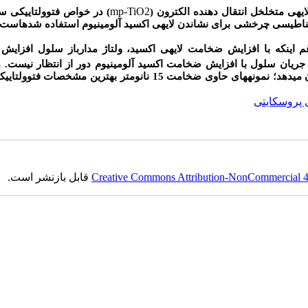
mp-TiO2
یه­ی متخلخل انتقال دهنده الکترون (
) در خواص فتوولتاییکی سل
یسی چرخشی برای نشاندن لایه­ی اکسید آلومینیوم استفاده شده­است. 
 این­که با افزایش ضخامت لایه­ی اکسید، ولتاژ مدارباز سلول افزایش می
 جریان سلول با افزایش ضخامت اکسید آلومینیوم دور از انتظار نیست. 
ی­دهد؛ نمونه­های حاوی ضخامت 15
نانومتر بهترین مشخصات فتوولتاییکی
پروسکایتی
Creative Commons Attribution-NonCommercial 4.0
قابل بازنشر است.