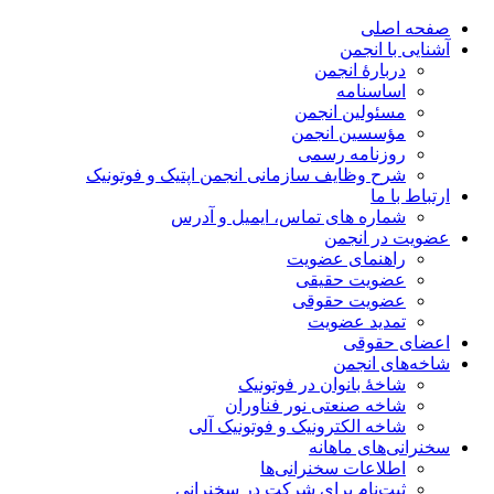
صفحه اصلی
آشنایی با انجمن
دربارۀ انجمن
اساسنامه
مسئولین انجمن
مؤسسین انجمن
روزنامه رسمی
شرح وظایف سازمانی انجمن اپتیک و فوتونیک
ارتباط با ما
شماره های تماس، ایمیل و آدرس
عضویت در انجمن
راهنمای عضویت
عضویت حقیقی
عضویت حقوقی
تمدید عضویت
اعضای حقوقی
شاخه‌های انجمن
شاخۀ بانوان در فوتونیک
شاخه صنعتی نور فناوران
شاخه‌ الکترونیک و فوتونیک آلی
سخنرانی‌های ماهانه
اطلاعات سخنرانی‌‌ها
ثبت‌نام برای شرکت در سخنرانی