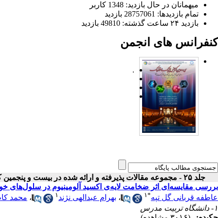
میهمانان در حال بازدید: 1348 کاربر
تمام بازدید‌ها: 28757061 بازدید
بازدید ۲۴ ساعت گذشته: 49810 بازدید
کنفرانس های انجمن
.
جلد ۲۵ - مجموعه مقالات پذیرفته و ارائه شده در بیست و پنجمین کنفرانس اپتیک و فوتونیک ایران
بررسی مقایسه‌ای اثر ضخامت لایه‌ی اکسید آلومینیوم در سلول‌های خ
۱
۱
*
عاطفه قربانی گل تپه
،
بهرام عبدالهی نژند
،
محمد کا
۱- دانشگاه تربیت مدرس
چکیده:
(۳۰۱۶ مشاهده)