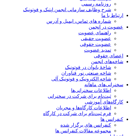
روزنامه رسمی
شرح وظایف سازمانی انجمن اپتیک و فوتونیک
ارتباط با ما
شماره های تماس، ایمیل و آدرس
عضویت در انجمن
راهنمای عضویت
عضویت حقیقی
عضویت حقوقی
تمدید عضویت
اعضای حقوقی
شاخه‌های انجمن
شاخۀ بانوان در فوتونیک
شاخه صنعتی نور فناوران
شاخه‌ الکترونیک و فوتونیک آلی
سخنرانی‌های ماهانه
اطلاعات سخنرانی‌‌ها
ثبت‌نام برای شرکت در سخنرانی
کارگاه‌های آموزشی
اطلاعات کارگاه‌ها و مجریان
فرم ثبت‌نام برای شرکت در کارگاه
کنفرانس ها
کنفرانس های برگزار شده
مجموعه مقالات کنفرانس ها