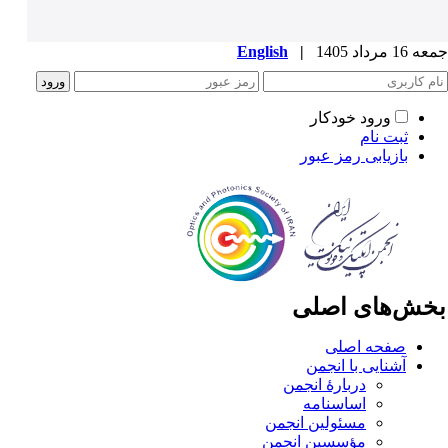
1 مرداد 1405
|
English
ورود خودکار
ثبت نام
بازیابی رمز عبور
خش‌های اصلی
صفحه اصلی
آشنایی با انجمن
دربارۀ انجمن
اساسنامه
مسئولین انجمن
مؤسسین انجمن