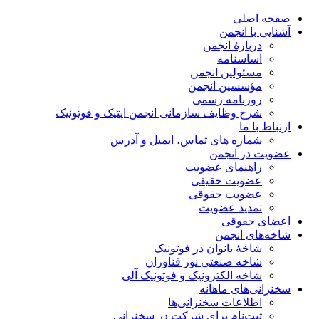
صفحه اصلی
آشنایی با انجمن
دربارۀ انجمن
اساسنامه
مسئولین انجمن
مؤسسین انجمن
روزنامه رسمی
شرح وظایف سازمانی انجمن اپتیک و فوتونیک
ارتباط با ما
شماره های تماس، ایمیل و آدرس
عضویت در انجمن
راهنمای عضویت
عضویت حقیقی
عضویت حقوقی
تمدید عضویت
اعضای حقوقی
شاخه‌های انجمن
شاخۀ بانوان در فوتونیک
شاخه صنعتی نور فناوران
شاخه‌ الکترونیک و فوتونیک آلی
سخنرانی‌های ماهانه
اطلاعات سخنرانی‌‌ها
ثبت‌نام برای شرکت در سخنرانی