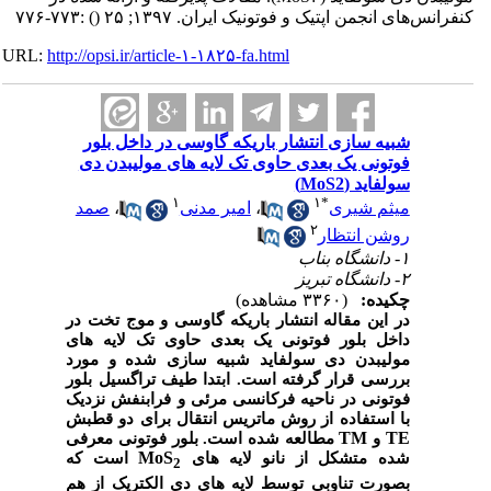
کنفرانس‌های انجمن اپتیک و فوتونیک ایران. ۱۳۹۷; ۲۵
()
:۷۷۳-۷۷۶
URL:
http://opsi.ir/article-۱-۱۸۲۵-fa.html
شبیه سازی انتشار باریکه گاوسی در داخل بلور
فوتونی یک بعدی حاوی تک لایه های مولیبدن دی
سولفاید (MoS2)
۱
۱
*
میثم شیری
،
امیر مدنی
،
صمد
۲
روشن انتظار
۱- دانشگاه بناب
۲- دانشگاه تبریز
چکیده:
(۳۳۶۰ مشاهده)
در این مقاله انتشار باریکه گاوسی و موج تخت در
داخل بلور فوتونی یک بعدی حاوی تک لایه های
مولیبدن دی سولفاید شبیه سازی شده و مورد
بررسی قرار گرفته است. ابتدا طیف تراگسیل بلور
فوتونی در ناحیه فرکانسی مرئی و فرابنفش نزدیک
با استفاده از روش ماتریس انتقال برای دو قطبش
TM
TE
و
مطالعه شده است. بلور فوتونی معرفی
MoS
شده متشکل از نانو لایه های
است که
2
بصورت تناوبی توسط لایه های دی الکتریک از هم