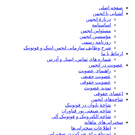
صفحه اصلی
آشنایی با انجمن
دربارۀ انجمن
اساسنامه
مسئولین انجمن
مؤسسین انجمن
روزنامه رسمی
شرح وظایف سازمانی انجمن اپتیک و فوتونیک
ارتباط با ما
شماره های تماس، ایمیل و آدرس
عضویت در انجمن
راهنمای عضویت
عضویت حقیقی
عضویت حقوقی
تمدید عضویت
اعضای حقوقی
شاخه‌های انجمن
شاخۀ بانوان در فوتونیک
شاخه صنعتی نور فناوران
شاخه‌ الکترونیک و فوتونیک آلی
سخنرانی‌های ماهانه
اطلاعات سخنرانی‌‌ها
ثبت‌نام برای شرکت در سخنرانی