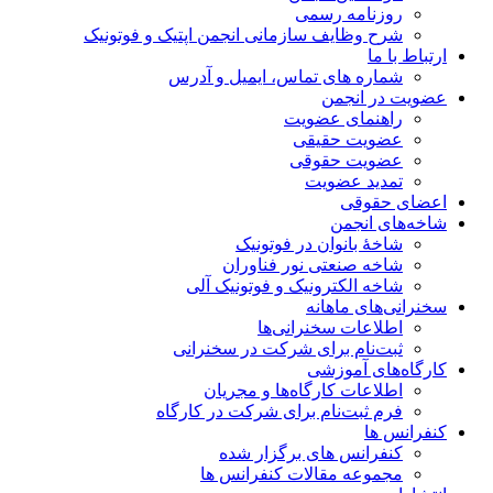
روزنامه رسمی
شرح وظایف سازمانی انجمن اپتیک و فوتونیک
ارتباط با ما
شماره های تماس، ایمیل و آدرس
عضویت در انجمن
راهنمای عضویت
عضویت حقیقی
عضویت حقوقی
تمدید عضویت
اعضای حقوقی
شاخه‌های انجمن
شاخۀ بانوان در فوتونیک
شاخه صنعتی نور فناوران
شاخه‌ الکترونیک و فوتونیک آلی
سخنرانی‌های ماهانه
اطلاعات سخنرانی‌‌ها
ثبت‌نام برای شرکت در سخنرانی
کارگاه‌های آموزشی
اطلاعات کارگاه‌ها و مجریان
فرم ثبت‌نام برای شرکت در کارگاه
کنفرانس ها
کنفرانس های برگزار شده
مجموعه مقالات کنفرانس ها