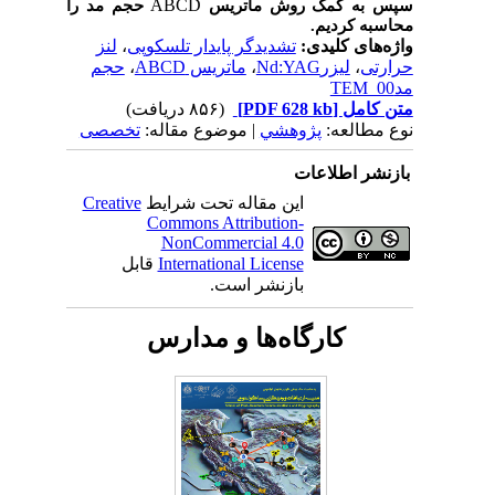
ABCD
سپس به کمک روش ماتریس
حجم مد را
محاسبه کردیم.
واژه‌های کلیدی:
تشدیدگر پایدار تلسکوپی
،
لنز
حرارتی
،
لیزرNd:YAG
،
ماتریس ABCD
،
حجم
مدTEM_00
متن کامل
[PDF 628 kb]
(۸۵۶ دریافت)
نوع مطالعه:
پژوهشي
| موضوع مقاله:
تخصصی
بازنشر اطلاعات
این مقاله تحت شرایط
Creative
Commons Attribution-
NonCommercial 4.0
International License
قابل
بازنشر است.
کارگاه‌ها و مدارس