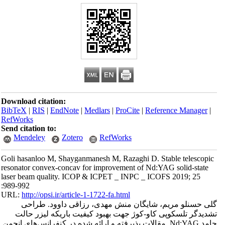
Download citation:
BibTeX
|
RIS
|
EndNote
|
Medlars
|
ProCite
|
Reference Manager
|
RefWorks
Send citation to:
Mendeley
Zotero
RefWorks
Goli hasanloo M, Shayganmanesh M, Razaghi D. Stable telescopic
resonator convex-concav for improvement of Nd:YAG solid-state
laser beam quality. ICOP & ICPET _ INPC _ ICOFS 2019; 25
:989-992
URL:
http://opsi.ir/article-1-1722-fa.html
گلی حسنلو مریم، شایگان منش مهدی، رزاقی داوود. طراحی
تشدیدگر تلسکوپی کاو-کوژ جهت بهبود کیفیت باریکه لیزر حالت
جامد Nd:YAG. مقالات پذیرفته و ارائه شده در کنفرانس‌های انجمن