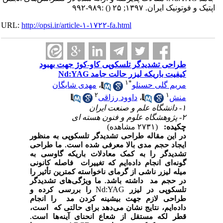
اپتیک و فوتونیک ایران. ۱۳۹۷; ۲۵
()
:۹۸۹-۹۹۲
URL:
http://opsi.ir/article-۱-۱۷۲۲-fa.html
طراحی تشدیدگر تلسکوپی کاو-کوژ جهت بهبود
کیفیت باریکه لیزر حالت جامد Nd:YAG
۱
*
مریم گلی حسنلو
،
مهدی شایگان
۲
۱
منش
،
داوود رزاقی
۱- دانشگاه علم و صنعت ایران
۲- پژوهشگاه علوم و فنون هسته ای
چکیده:
(۲۷۳۱ مشاهده)
در این مقاله طراحی تشدیدگر تلسکوپی به منظور
ایجاد حجم مدی بالا معرفی شده است. ما طراحی
تشدیدگر را به کمک معادلات باریکه گاوسی به
گونه‌ای انجام داده‌ایم که تغییرات فاصله کانونی
میله لیزر ناشی از گرمای ناخواسته کمترین تأثیر را
در حجم مد
داشته باشد. ما ویژگی‌های تشدیدگر
Nd:YAG
تلسکوپی در لیزر
را بررسی کرده و
طراحی لازم جهت بیشینه کردن مد
را انجام
داده‌ایم، نتایج نشان می‌دهد برای حالتی که
است،
قطر لکه مستقل از شعاع انحنای آینه‌ها است.