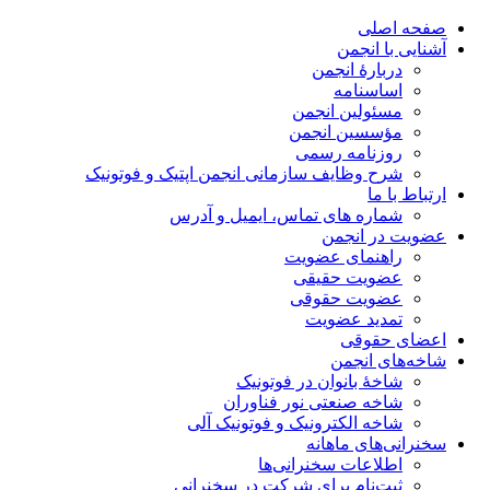
صفحه اصلی
آشنایی با انجمن
دربارۀ انجمن
اساسنامه
مسئولین انجمن
مؤسسین انجمن
روزنامه رسمی
شرح وظایف سازمانی انجمن اپتیک و فوتونیک
ارتباط با ما
شماره های تماس، ایمیل و آدرس
عضویت در انجمن
راهنمای عضویت
عضویت حقیقی
عضویت حقوقی
تمدید عضویت
اعضای حقوقی
شاخه‌های انجمن
شاخۀ بانوان در فوتونیک
شاخه صنعتی نور فناوران
شاخه‌ الکترونیک و فوتونیک آلی
سخنرانی‌های ماهانه
اطلاعات سخنرانی‌‌ها
ثبت‌نام برای شرکت در سخنرانی