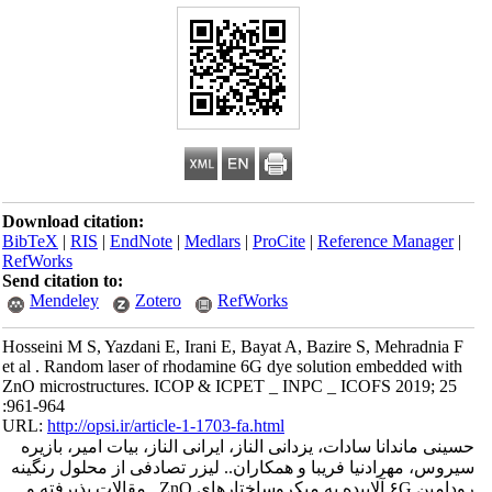
Download citation:
BibTeX
|
RIS
|
EndNote
|
Medlars
|
ProCite
|
Reference Manager
|
RefWorks
Send citation to:
Mendeley
Zotero
RefWorks
Hosseini M S, Yazdani E, Irani E, Bayat A, Bazire S, Mehradnia F
et al . Random laser of rhodamine 6G dye solution embedded with
ZnO microstructures. ICOP & ICPET _ INPC _ ICOFS 2019; 25
:961-964
URL:
http://opsi.ir/article-1-1703-fa.html
حسینی ماندانا سادات، یزدانی الناز، ایرانی الناز، بیات امیر، بازیره
سیروس، مهرادنیا فریبا و همکاران.. لیزر تصادفی از محلول رنگینه
رودامین ۶G آلاییده به میکروساختار‌های ZnO . مقالات پذیرفته و