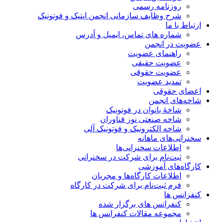
روزنامه رسمی
شرح وظایف سازمانی انجمن اپتیک و فوتونیک
ارتباط با ما
شماره های تماس، ایمیل و آدرس
عضویت در انجمن
راهنمای عضویت
عضویت حقیقی
عضویت حقوقی
تمدید عضویت
اعضای حقوقی
شاخه‌های انجمن
شاخۀ بانوان در فوتونیک
شاخه صنعتی نور فناوران
شاخه‌ الکترونیک و فوتونیک آلی
سخنرانی‌های ماهانه
اطلاعات سخنرانی‌‌ها
ثبت‌نام برای شرکت در سخنرانی
کارگاه‌های آموزشی
اطلاعات کارگاه‌ها و مجریان
فرم ثبت‌نام برای شرکت در کارگاه
کنفرانس ها
کنفرانس های برگزار شده
مجموعه مقالات کنفرانس ها