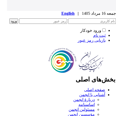
1 مرداد 1405
|
English
ورود خودکار
ثبت نام
بازیابی رمز عبور
خش‌های اصلی
صفحه اصلی
آشنایی با انجمن
دربارۀ انجمن
اساسنامه
مسئولین انجمن
مؤسسین انجمن