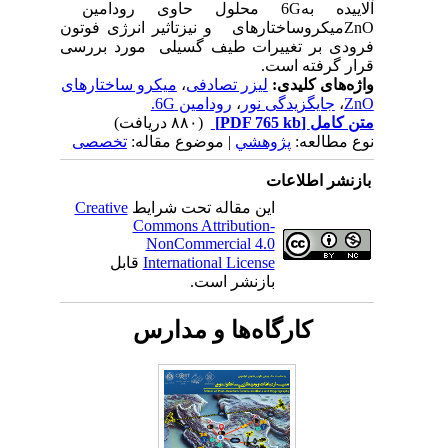
آلاییده به
6G
محلول حاوی رودامین
ZnO
میکروساختارهای
و نیزتاثیر انرژی فوتون‏
فرودی بر تغییرات طیف گسیلی مورد بررسی
قرار گرفته است.
واژه‌های کلیدی:
لیزر تصادفی
،
میکرو ساختارهای
ZnO
،
جایگزیدگی نور
،
رودامین 6G.
متن کامل
[PDF 765 kb]
(۸۸۰ دریافت)
نوع مطالعه:
پژوهشي
| موضوع مقاله:
تخصصی
بازنشر اطلاعات
این مقاله تحت شرایط
Creative
Commons Attribution-
NonCommercial 4.0
International License
قابل
بازنشر است.
کارگاه‌ها و مدارس