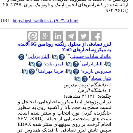
ارائه شده در کنفرانس‌های انجمن اپتیک و فوتونیک ایران. ۱۳۹۷; ۲۵
:۹۶۱-۹۶۴
()
URL:
http://opsi.ir/article-۱-۱۷۰۳-fa.html
لیزر تصادفی از محلول رنگینه رودامین 6G آلاییده
به میکروساختار‌های ZnO
۱
۱
*
ماندانا سادات حسینی
،
الناز یزدانی
۱
۱
،
الناز ایرانی
،
امیر بیات
،
۲
۱
سیروس بازیره
،
فریبا مهرادنیا
،
۲
بتول سجاد
۱- دانشگاه تربیت مدرس
۲- دانشگاه الزهرا
چکیده:
(۳۱۱۲ مشاهده)
در این پژوهش ابتدا میکروساختارهایی با تخلخل و
نسبت سطح به حجم بالا از اکسید روی به منظور
جایگزیده کردن نور، انتخاب و سنتز شده است.
تست های مشخصه یابی از جمله
و
XRD
،
SEM
انجام گرفت.
بر روی نمونه‏های سنتز شده
EDAX
سپس تابش لیزر تصادفی با فیدبک همدوس در