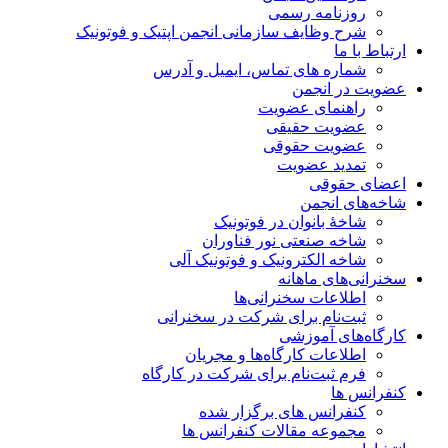
روزنامه رسمی
شرح وظایف سازمانی انجمن اپتیک و فوتونیک
ارتباط با ما
شماره های تماس، ایمیل و آدرس
عضویت در انجمن
راهنمای عضویت
عضویت حقیقی
عضویت حقوقی
تمدید عضویت
اعضای حقوقی
شاخه‌های انجمن
شاخۀ بانوان در فوتونیک
شاخه صنعتی نور فناوران
شاخه‌ الکترونیک و فوتونیک آلی
سخنرانی‌های ماهانه
اطلاعات سخنرانی‌‌ها
ثبت‌نام برای شرکت در سخنرانی
کارگاه‌های آموزشی
اطلاعات کارگاه‌ها و مجریان
فرم ثبت‌نام برای شرکت در کارگاه
کنفرانس ها
کنفرانس های برگزار شده
مجموعه مقالات کنفرانس ها