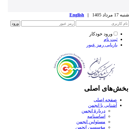
1 مرداد 1405
|
English
ورود خودکار
ثبت نام
بازیابی رمز عبور
خش‌های اصلی
صفحه اصلی
آشنایی با انجمن
دربارۀ انجمن
اساسنامه
مسئولین انجمن
مؤسسین انجمن