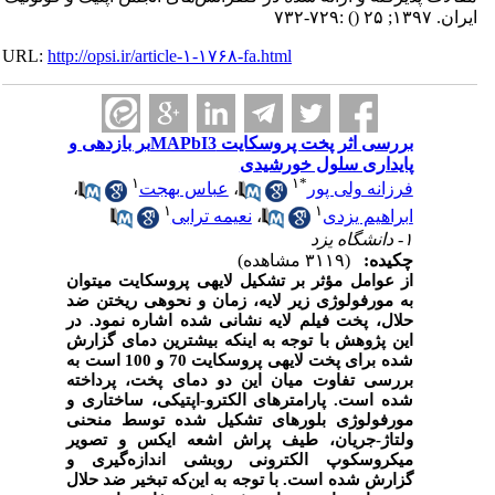
ایران. ۱۳۹۷; ۲۵
()
:۷۲۹-۷۳۲
URL:
http://opsi.ir/article-۱-۱۷۶۸-fa.html
بررسی اثر پخت پروسکایت MAPbI3‌‌بر بازدهی و
پایداری سلول خورشیدی
۱
۱
*
فرزانه ولی پور
،
عباس بهجت
،
۱
۱
ابراهیم یزدی
،
نعیمه ترابی
۱- دانشگاه یزد
چکیده:
(۳۱۱۹ مشاهده)
از عوامل مؤثر بر تشکیل لایه­ی پروسکایت می­توان
به مورفولوژی زیر لایه، زمان و نحوه­ی ریختن ضد
حلال، پخت فیلم لایه نشانی شده اشاره نمود. در
این پژوهش با توجه به اینکه بیشترین دمای گزارش‌
شده برای پخت لایه­ی پروسکایت
70 و
100 است به
بررسی تفاوت میان این دو دمای پخت، پرداخته
شده است. پارامتر­های
الکترو-
اپتیکی، ساختاری و
مورفولوژی بلورهای تشکیل شده توسط منحنی
ولتاژ-جریان، طیف پراش اشعه ایکس و تصویر
میکروسکوپ الکترونی روبشی اندازه‌گیری و
گزارش شده است. با توجه به این‌که تبخیر ضد حلال