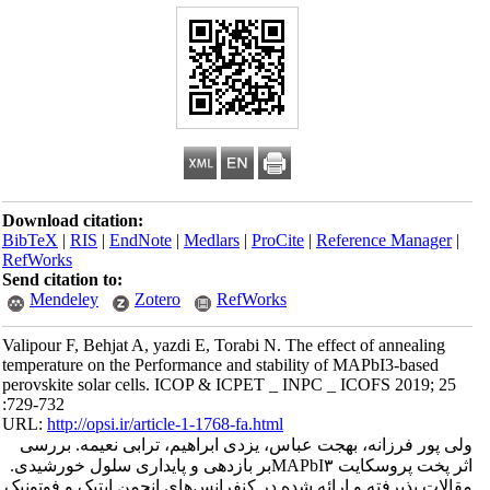
Download citation:
BibTeX
|
RIS
|
EndNote
|
Medlars
|
ProCite
|
Reference Manager
|
RefWorks
Send citation to:
Mendeley
Zotero
RefWorks
Valipour F, Behjat A, yazdi E, Torabi N. The effect of annealing
temperature on the Performance and stability of MAPbI‌‌3-based
perovskite solar cells. ICOP & ICPET _ INPC _ ICOFS 2019; 25
:729-732
URL:
http://opsi.ir/article-1-1768-fa.html
ولی پور فرزانه، بهجت عباس، یزدی ابراهیم، ترابی نعیمه. بررسی
اثر پخت پروسکایت MAPbI۳‌‌بر بازدهی و پایداری سلول خورشیدی.
مقالات پذیرفته و ارائه شده در کنفرانس‌های انجمن اپتیک و فوتونیک