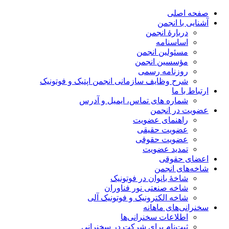
صفحه اصلی
آشنایی با انجمن
دربارۀ انجمن
اساسنامه
مسئولین انجمن
مؤسسین انجمن
روزنامه رسمی
شرح وظایف سازمانی انجمن اپتیک و فوتونیک
ارتباط با ما
شماره های تماس، ایمیل و آدرس
عضویت در انجمن
راهنمای عضویت
عضویت حقیقی
عضویت حقوقی
تمدید عضویت
اعضای حقوقی
شاخه‌های انجمن
شاخۀ بانوان در فوتونیک
شاخه صنعتی نور فناوران
شاخه‌ الکترونیک و فوتونیک آلی
سخنرانی‌های ماهانه
اطلاعات سخنرانی‌‌ها
ثبت‌نام برای شرکت در سخنرانی