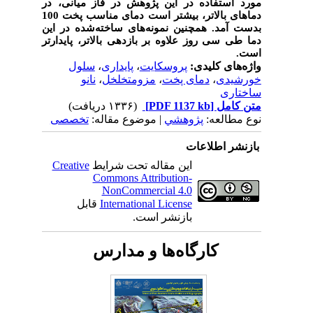
مورد استفاده در این پژوهش در فاز میانی، در
دماهای بالاتر
،
بیشتر است دمای مناسب پخت
100
بدست آمد. همچنین نمونه‌های ساخته‌شده در این
دما طی سی روز علاوه بر بازدهی بالاتر، پایدارتر
است.
واژه‌های کلیدی:
پروسکایت
،
پایداری
،
سلول
خورشیدی
،
دمای پخت
،
مزومتخلخل
،
نانو
ساختاری
متن کامل
[PDF 1137 kb]
(۱۳۳۶ دریافت)
نوع مطالعه:
پژوهشي
| موضوع مقاله:
تخصصی
بازنشر اطلاعات
این مقاله تحت شرایط
Creative
Commons Attribution-
NonCommercial 4.0
International License
قابل
بازنشر است.
کارگاه‌ها و مدارس