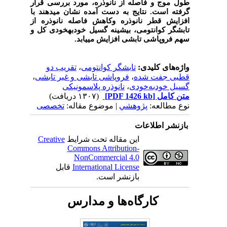
طول موج و فاصله از نانوذره، مورد بررسی قرار
گرفته است. نتایج به دست آمده نشان می‏دهند با
افزایش قطر نانوذره وکاهش فاصله نانوذره از
تابشگر کوانتومی، بیشینه گسیل خودبه‏خودی کل و
سهم فروپاشی تابشی افزایش می‏یابد.
واژه‌های کلیدی:
تابشگر کوانتومی
،
تقریب دو
قطبی جفت شده
،
فروپاشی تابشی و غیر تابشی
،
گسیل خودبه‌خودی
،
نانوذره پلاسمونیکی
متن کامل
[PDF 1426 kb]
(۱۳۰۷ دریافت)
نوع مطالعه:
پژوهشي
| موضوع مقاله:
تخصصی
بازنشر اطلاعات
این مقاله تحت شرایط
Creative
Commons Attribution-
NonCommercial 4.0
International License
قابل
بازنشر است.
کارگاه‌ها و مدارس