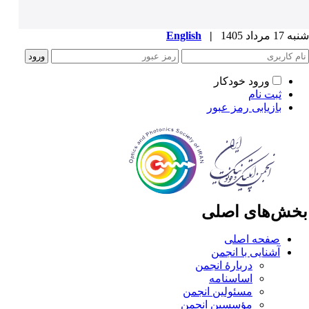
1 مرداد 1405
|
English
ورود خودکار
ثبت نام
بازیابی رمز عبور
خش‌های اصلی
صفحه اصلی
آشنایی با انجمن
دربارۀ انجمن
اساسنامه
مسئولین انجمن
مؤسسین انجمن