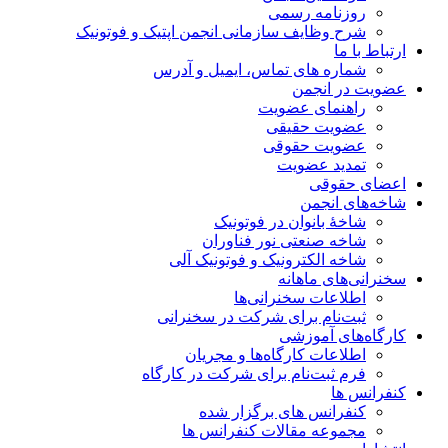
روزنامه رسمی
شرح وظایف سازمانی انجمن اپتیک و فوتونیک
ارتباط با ما
شماره های تماس، ایمیل و آدرس
عضویت در انجمن
راهنمای عضویت
عضویت حقیقی
عضویت حقوقی
تمدید عضویت
اعضای حقوقی
شاخه‌های انجمن
شاخۀ بانوان در فوتونیک
شاخه صنعتی نور فناوران
شاخه‌ الکترونیک و فوتونیک آلی
سخنرانی‌های ماهانه
اطلاعات سخنرانی‌‌ها
ثبت‌نام برای شرکت در سخنرانی
کارگاه‌های آموزشی
اطلاعات کارگاه‌ها و مجریان
فرم ثبت‌نام برای شرکت در کارگاه
کنفرانس ها
کنفرانس های برگزار شده
مجموعه مقالات کنفرانس ها