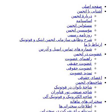
صفحه اصلی
آشنایی با انجمن
دربارۀ انجمن
اساسنامه
مسئولین انجمن
مؤسسین انجمن
روزنامه رسمی
شرح وظایف سازمانی انجمن اپتیک و فوتونیک
ارتباط با ما
شماره های تماس، ایمیل و آدرس
عضویت در انجمن
راهنمای عضویت
عضویت حقیقی
عضویت حقوقی
تمدید عضویت
اعضای حقوقی
شاخه‌های انجمن
شاخۀ بانوان در فوتونیک
شاخه صنعتی نور فناوران
شاخه‌ الکترونیک و فوتونیک آلی
سخنرانی‌های ماهانه
اطلاعات سخنرانی‌‌ها
ثبت‌نام برای شرکت در سخنرانی