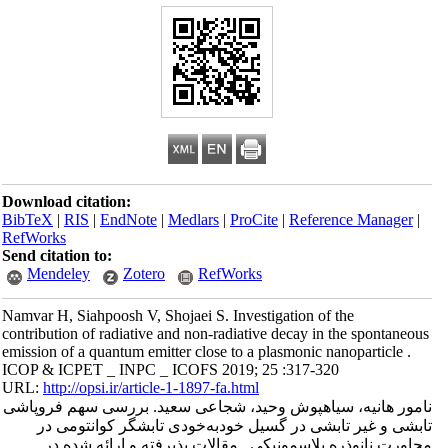
Download citation:
BibTeX
|
RIS
|
EndNote
|
Medlars
|
ProCite
|
Reference Manager
|
RefWorks
Send citation to:
Mendeley
Zotero
RefWorks
Namvar H, Siahpoosh V, Shojaei S. Investigation of the
contribution of radiative and non-radiative decay in the spontaneous
emission of a quantum emitter close to a plasmonic nanoparticle .
ICOP & ICPET _ INPC _ ICOFS 2019; 25 :317-320
URL:
http://opsi.ir/article-1-1897-fa.html
نامور هانیه، سیاهپوش وحید، شجاعی سعید. بررسی سهم فروپاشی
تابشی و غیر تابشی در گسیل خود‌‌‌‌‌‌‌‌‌‌‌‌‌‌‌‌‌‌‌‌به‌‌‌‌‌‌‌‌‌‌‌خودی تابشگر کوانتومی در
مجاورت نانوذره پلاسمونیکی . مقالات پذیرفته و ارائه شده در