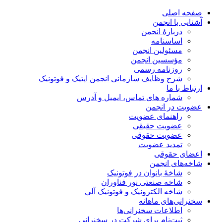
صفحه اصلی
آشنایی با انجمن
دربارۀ انجمن
اساسنامه
مسئولین انجمن
مؤسسین انجمن
روزنامه رسمی
شرح وظایف سازمانی انجمن اپتیک و فوتونیک
ارتباط با ما
شماره های تماس، ایمیل و آدرس
عضویت در انجمن
راهنمای عضویت
عضویت حقیقی
عضویت حقوقی
تمدید عضویت
اعضای حقوقی
شاخه‌های انجمن
شاخۀ بانوان در فوتونیک
شاخه صنعتی نور فناوران
شاخه‌ الکترونیک و فوتونیک آلی
سخنرانی‌های ماهانه
اطلاعات سخنرانی‌‌ها
ثبت‌نام برای شرکت در سخنرانی