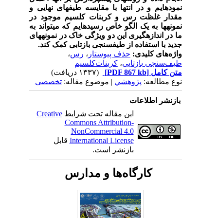
نموده­ایم و در انتها­ با مقایسه طیف­های نهایی و
مقدار غلظت رس و کربنات کلسیم موجود در
نمونه­ها به یک الگو خاص رسید­ه­ایم که می­تواند به
ما در اندازه­گیری این دو ویژگی خاک در نمونه­های
جدید با استفاده از طیف­سنجی بازتابی کمک کند.
واژه‌های کلیدی:
حذف پیوستار
،
رس
،
طیف‌سنجی بازتابی
،
کربنات‌کلسیم
متن کامل
[PDF 867 kb]
(۱۳۳۷ دریافت)
نوع مطالعه:
پژوهشي
| موضوع مقاله:
تخصصی
بازنشر اطلاعات
این مقاله تحت شرایط
Creative
Commons Attribution-
NonCommercial 4.0
International License
قابل
بازنشر است.
کارگاه‌ها و مدارس