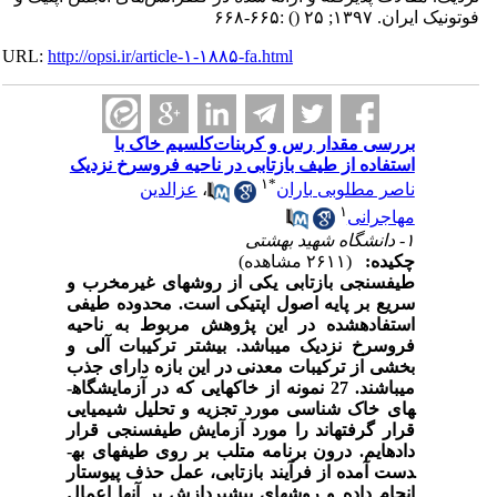
فوتونیک ایران. ۱۳۹۷; ۲۵
()
:۶۶۵-۶۶۸
URL:
http://opsi.ir/article-۱-۱۸۸۵-fa.html
بررسی مقدار رس و کربنات‌کلسیم خاک با
استفاده از طیف بازتابی در ناحیه فروسرخ نزدیک
۱
*
ناصر مطلوبی باران
،
عزالدین
۱
مهاجرانی
۱- دانشگاه شهید بهشتی
چکیده:
(۲۶۱۱ مشاهده)
طیف­سنجی بازتابی یکی از روش­های غیرمخرب و
سریع بر پایه اصول اپتیکی است. محدوده طیفی
استفاده­شده در این پژوهش مربوط به ناحیه
فروسرخ نزدیک می­باشد. بیشتر ترکیبات آلی و
بخشی از ترکیبات معدنی در این بازه دارای جذب
می­باشند. 27 نمونه از خاک­هایی که در آزمایشگاه­
های خاک شناسی مورد تجزیه و تحلیل شیمیایی
قرار گرفته­اند را مورد آزمایش طیف­سنجی قرار
داده­ایم. درون برنامه متلب بر روی طیف­های به­
دست آمده از فرآیند بازتابی، عمل حذف پیوستار
انجام داده­ و روش­های پیش­پردازش بر آن­ها اعمال