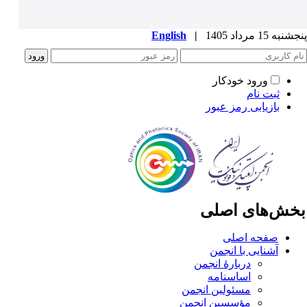
به 15 مرداد 1405
|
English
ورود خودکار
ثبت نام
بازیابی رمز عبور
خش‌های اصلی
صفحه اصلی
آشنایی با انجمن
دربارۀ انجمن
اساسنامه
مسئولین انجمن
مؤسسین انجمن