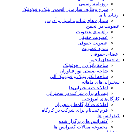
روزنامه رسمی
شرح وظایف سازمانی انجمن اپتیک و فوتونیک
ارتباط با ما
شماره های تماس، ایمیل و آدرس
عضویت در انجمن
راهنمای عضویت
عضویت حقیقی
عضویت حقوقی
تمدید عضویت
اعضای حقوقی
شاخه‌های انجمن
شاخۀ بانوان در فوتونیک
شاخه صنعتی نور فناوران
شاخه‌ الکترونیک و فوتونیک آلی
سخنرانی‌های ماهانه
اطلاعات سخنرانی‌‌ها
ثبت‌نام برای شرکت در سخنرانی
کارگاه‌های آموزشی
اطلاعات کارگاه‌ها و مجریان
فرم ثبت‌نام برای شرکت در کارگاه
کنفرانس ها
کنفرانس های برگزار شده
مجموعه مقالات کنفرانس ها