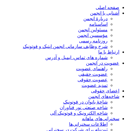
صفحه اصلی
آشنایی با انجمن
دربارۀ انجمن
اساسنامه
مسئولین انجمن
مؤسسین انجمن
روزنامه رسمی
شرح وظایف سازمانی انجمن اپتیک و فوتونیک
ارتباط با ما
شماره های تماس، ایمیل و آدرس
عضویت در انجمن
راهنمای عضویت
عضویت حقیقی
عضویت حقوقی
تمدید عضویت
اعضای حقوقی
شاخه‌های انجمن
شاخۀ بانوان در فوتونیک
شاخه صنعتی نور فناوران
شاخه‌ الکترونیک و فوتونیک آلی
سخنرانی‌های ماهانه
اطلاعات سخنرانی‌‌ها
ثبت‌نام برای شرکت در سخنرانی