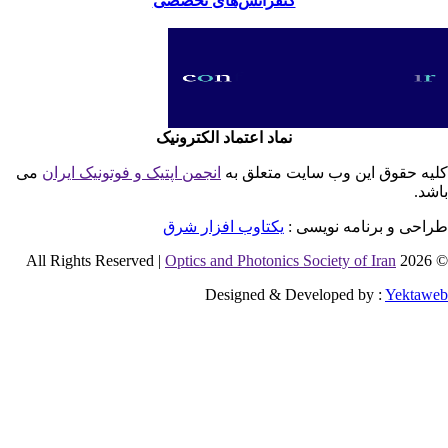
کنفرانس‌های تخصّصی
نماد اعتماد الکترونیک
یه حقوق این وب سایت متعلق به
انجمن اپتیک و فوتونیک ایران
می
شد.
احی و برنامه نویسی :
یکتاوب افزار شرق
Optics and Photonics Society of Iran
© 2026 
Designed & Developed by :
Yektaw