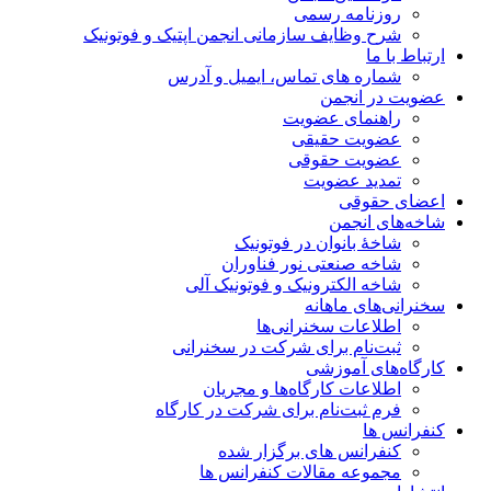
روزنامه رسمی
شرح وظایف سازمانی انجمن اپتیک و فوتونیک
ارتباط با ما
شماره های تماس، ایمیل و آدرس
عضویت در انجمن
راهنمای عضویت
عضویت حقیقی
عضویت حقوقی
تمدید عضویت
اعضای حقوقی
شاخه‌های انجمن
شاخۀ بانوان در فوتونیک
شاخه صنعتی نور فناوران
شاخه‌ الکترونیک و فوتونیک آلی
سخنرانی‌های ماهانه
اطلاعات سخنرانی‌‌ها
ثبت‌نام برای شرکت در سخنرانی
کارگاه‌های آموزشی
اطلاعات کارگاه‌ها و مجریان
فرم ثبت‌نام برای شرکت در کارگاه
کنفرانس ها
کنفرانس های برگزار شده
مجموعه مقالات کنفرانس ها