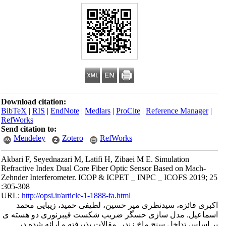
Download citation:
BibTeX
|
RIS
|
EndNote
|
Medlars
|
ProCite
|
Reference Manager
|
RefWorks
Send citation to:
Mendeley
Zotero
RefWorks
Akbari F, Seyednazari M, Latifi H, Zibaei M E. Simulation
Refractive Index Dual Core Fiber Optic Sensor Based on Mach-
Zehnder Interferometer. ICOP & ICPET _ INPC _ ICOFS 2019; 25
:305-308
URL:
http://opsi.ir/article-1-1888-fa.html
اکبری فائزه، سیدنظری میر حسین، لطیفی حمید، زیبایی محمد
اسماعیل. مدل سازی حسگر ضریب شکست فیبرنوری دو هسته ی
بر اساس تداخل سنج ماخ زندر. مقالات پذیرفته و ارائه شده در