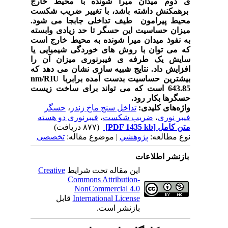
ی دوم میدان میرا شونده با محیط خارج
برهمکنش داشته باشد، با تغییر ضریب شکست
محیط پیرامون طیف تداخلی جابجا می شود.
میزان حساسیت این حسگر تا حد زیادی وابسته
به نفوذ میدان میرا شونده به محیط خارج است
که می توان با روش های خوردگی شیمیایی یا
سایش یک طرفه ی فیبرنوری میزان آن را
افزایش داد. نتایج شبیه سازی نشان می دهد که
بیشترین حساسیت بدست آمده برابربا
nm/RIU
643.85 است که می تواند برای ساخت زیست
حسگرها بکار رود.
واژه‌های کلیدی:
تداخل سنج ماخ زندر
،
حسگر
فیبر نوری
،
ضریب شکست
،
فیبرنوری دو هسته
متن کامل
[PDF 1435 kb]
(۸۷۷ دریافت)
نوع مطالعه:
پژوهشي
| موضوع مقاله:
تخصصی
بازنشر اطلاعات
این مقاله تحت شرایط
Creative
Commons Attribution-
NonCommercial 4.0
International License
قابل
بازنشر است.