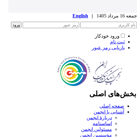
1 مرداد 1405
|
English
ورود خودکار
ثبت نام
بازیابی رمز عبور
خش‌های اصلی
صفحه اصلی
آشنایی با انجمن
دربارۀ انجمن
اساسنامه
مسئولین انجمن
مؤسسین انجمن