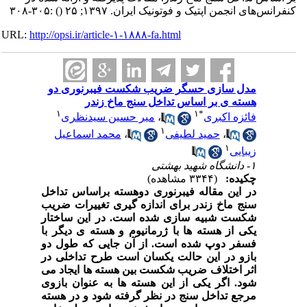
کنفرانس‌های انجمن اپتیک و فوتونیک ایران. ۱۳۹۷; ۲۵
()
:۳۰۵-۳۰۸
URL:
http://opsi.ir/article-۱-۱۸۸۸-fa.html
مدل سازی حسگر ضریب شکست فیبرنوری دو
هسته ی بر اساس تداخل سنج ماخ زندر
۱
۱
*
فائزه اکبری
،
میر حسین سیدنظری
۱
،
حمید لطیفی
،
محمد اسماعیل
۱
زیبایی
۱- دانشگاه شهید بهشتی
چکیده:
(۳۳۴۴ مشاهده)
در این مقاله فیبرنوری دوهسته براساس تداخل
سنج ماخ زندر برای اندازه گیری تغییرات ضریب
شکست شبیه سازی شده است. در این ساختار
یکی از هسته ها با ژرمانیوم و هسته ی دیگر با
فسفر دوپ شده است. از آن جایی که طول دو
بازو در این حالت یکسان است طرح تداخلی در
اثر اختلاف ضریب شکست بین هسته ها ایجاد می
شود. اگر یکی از این هسته ها به عنوان بازوی
مرجع تداخل سنج در نظر گرفته شود و در هسته