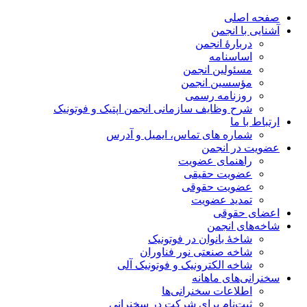
صفحه اصلی
آشنایی با انجمن
دربارۀ انجمن
اساسنامه
مسئولین انجمن
مؤسسین انجمن
روزنامه رسمی
شرح وظایف سازمانی انجمن اپتیک و فوتونیک
ارتباط با ما
شماره های تماس، ایمیل و آدرس
عضویت در انجمن
راهنمای عضویت
عضویت حقیقی
عضویت حقوقی
تمدید عضویت
اعضای حقوقی
شاخه‌های انجمن
شاخۀ بانوان در فوتونیک
شاخه صنعتی نور فناوران
شاخه‌ الکترونیک و فوتونیک آلی
سخنرانی‌های ماهانه
اطلاعات سخنرانی‌‌ها
ثبت‌نام برای شرکت در سخنرانی