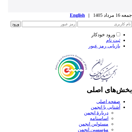
جمعه 16 مرداد 1405
|
English
ورود خودکار
ثبت نام
بازیابی رمز عبور
بخش‌های اصلی
صفحه اصلی
آشنایی با انجمن
دربارۀ انجمن
اساسنامه
مسئولین انجمن
مؤسسین انجمن