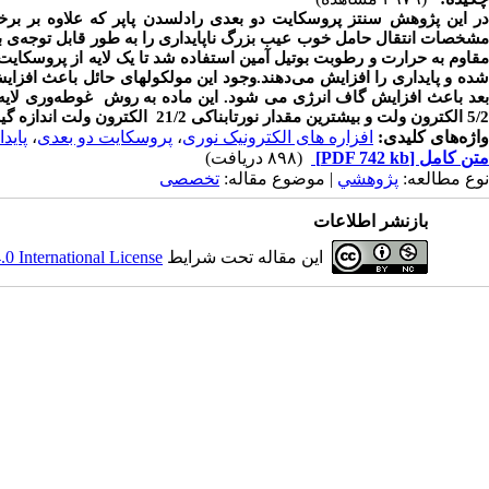
ر این پژوهش سنتز پروسکایت دو بعدی رادلسدن پاپر که علاوه بر بر
شخصات انتقال حامل خوب عیب بزرگ ناپایداری را به طور قابل توجه
ی ب
قاوم به حرارت و رطوبت بوتیل آمین استفاده شد تا یک لایه از پروسکایت س
ده و پایداری را افزایش می
دهند.وجود این مولکول‏های حائل باعث افز
عد باعث افزایش گاف انرژی می شود. این ماده به روش غوطه
وری لایه
5/2 الکترون ولت و بیشترین مقدار نورتابناکی 21/2
الکترون ولت اندازه گی
واژه‌های کلیدی:
افزاره های الکترونیک نوری
،
پروسکایت دو بعدی
،
پاید
متن کامل
[PDF 742 kb]
(۸۹۸ دریافت)
نوع مطالعه:
پژوهشي
| موضوع مقاله:
تخصصی
بازنشر اطلاعات
این مقاله تحت شرایط
 International License