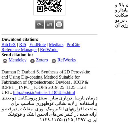
بالا و
ایدار و
سکایت
 در دو
رژی آن
Download citation:
BibTeX
|
RIS
|
EndNote
|
Medlars
|
ProCite
|
Reference Manager
|
RefWorks
Send citation to:
Mendeley
Zotero
RefWorks
Darman P, Darbari S. Synthesis of 2D Perovskite
and Using Dip-coating Method Suitable for
Fabrication of Optoelectronic Devices . ICOP &
ICPET _ INPC _ ICOFS 2019; 25 :1125-1128
URL:
http://opsi.ir/article-1-1854-fa.html
درمان پارسا، درباری سارا. سنتز پروسکایت دو بعدی
و استفاده از لایه نشانی غوطه‎وری مناسب برای
ساخت افزاره‎های الکترونیک نوری. مقالات پذیرفته و
ارائه شده در کنفرانس‌های انجمن اپتیک و فوتونیک
ایران. ۱۳۹۷; ۲۵
()
:۱۱۲۵-۱۱۲۸