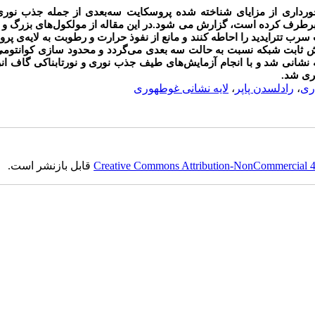
خورداری از مزایای شناخته شده پروسکایت سه
بعدی از جمله جذب نوری 
رطرف کرده است، گزارش می شود.در این مقاله از مولکول
های بزرگ و پ
رب تترایدید را احاطه کنند و مانع از نفوذ حرارت و رطوبت به لایه
ی پرو
ایش ثابت شبکه نسبت به حالت سه بعدی می
گردد و محدود سازی کوانتومی
 نشانی شد و با انجام آزمایش
های طیف جذب نوری و نورتابناکی گاف ان
ری شد.
اری
،
رادلسدن پاپر
،
لایه نشانی غوطه‎وری
Creative Commons Attribution-NonCommercial 4.0
قابل بازنشر است.