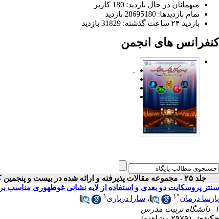
میهمانان در حال بازدید: 180 کاربر
تمام بازدید‌ها: 28695180 بازدید
بازدید ۲۴ ساعت گذشته: 31829 بازدید
کنفرانس های انجمن
.
جلد ۲۵ - مجموعه مقالات پذیرفته و ارائه شده در بیست و پنجمین کنفرانس اپتیک و فوتونیک ایران
سنتز پروسکایت دو بعدی و استفاده از لایه نشانی غوطه‎وری مناسب برای ساخت افزاره‎های الکترونیک نوری
۱
۱
*
پارسا درمان
،
سارا درباری
۱- دانشگاه تربیت مدرس
چکیده:
(۲۹۷۹ مشاهده)