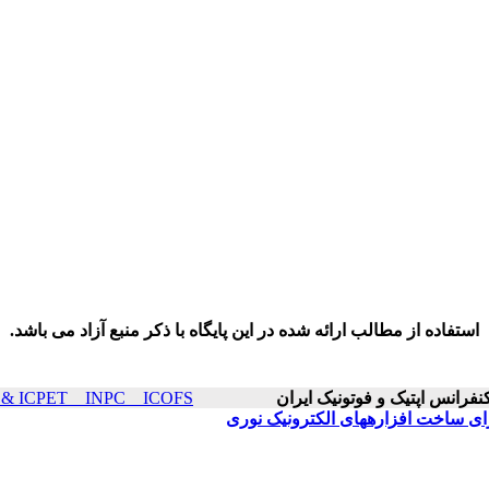
استفاده از مطالب ارائه شده در این پایگاه با ذکر منبع آزاد می باشد.
ICOP & ICPET _ INPC _ ICOFS سال۲۵ صفحات ۸