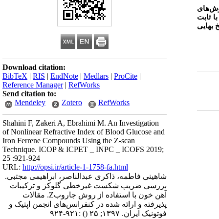
بکارگیری روش‌‌های
ا ثابت
بهایی
Download citation:
BibTeX
|
RIS
|
EndNote
|
Medlars
|
ProCite
|
Reference Manager
|
RefWorks
Send citation to:
Mendeley
Zotero
RefWorks
Shahini F, Zakeri A, Ebrahimi M. An Investigation
of Nonlinear Refractive Index of Blood Glucose and
Iron Ferrene Compounds Using the Z-scan
Technique. ICOP & ICPET _ INPC _ ICOFS 2019;
25 :921-924
URL:
http://opsi.ir/article-1-1758-fa.html
شاهینی فاطمه، ذاکری عبدالناصر، ابراهیمی مجتبی.
بررسی ضریب شکست غیرخطی گلوکز و ترکیبات
آهن خون با استفاده از روش جاروبZ. مقالات
پذیرفته و ارائه شده در کنفرانس‌های انجمن اپتیک و
فوتونیک ایران. ۱۳۹۷; ۲۵
()
:۹۲۱-۹۲۴