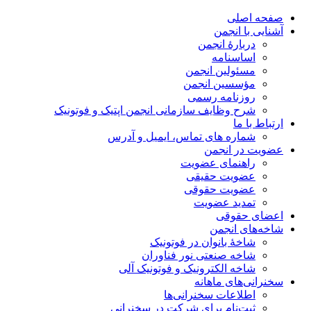
صفحه اصلی
آشنایی با انجمن
دربارۀ انجمن
اساسنامه
مسئولین انجمن
مؤسسین انجمن
روزنامه رسمی
شرح وظایف سازمانی انجمن اپتیک و فوتونیک
ارتباط با ما
شماره های تماس، ایمیل و آدرس
عضویت در انجمن
راهنمای عضویت
عضویت حقیقی
عضویت حقوقی
تمدید عضویت
اعضای حقوقی
شاخه‌های انجمن
شاخۀ بانوان در فوتونیک
شاخه صنعتی نور فناوران
شاخه‌ الکترونیک و فوتونیک آلی
سخنرانی‌های ماهانه
اطلاعات سخنرانی‌‌ها
ثبت‌نام برای شرکت در سخنرانی