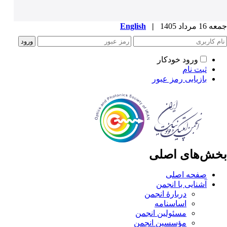
جمعه 16 مرداد 1405
|
English
ورود خودکار
ثبت نام
بازیابی رمز عبور
بخش‌های اصلی
صفحه اصلی
آشنایی با انجمن
دربارۀ انجمن
اساسنامه
مسئولین انجمن
مؤسسین انجمن