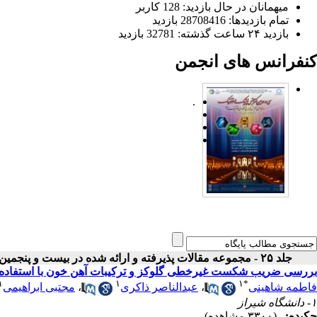
میهمانان در حال بازدید: 128 کاربر
تمام بازدید‌ها: 28708416 بازدید
بازدید ۲۴ ساعت گذشته: 32781 بازدید
کنفرانس های انجمن
.
جلد ۲۵ - مجموعه مقالات پذیرفته و ارائه شده در بیست و پنجمین کنفرانس اپتیک و فوتونیک ایران
بررسی ضریب شکست غیرخطی گلوکز و ترکیبات آهن خون با استفاده 
۱
۱
۱
*
فاطمه شاهینی
،
عبدالناصر ذاکری
،
مجتبی ابراهیمی
۱- دانشگاه شیراز
چکیده:
(۳۳۰۰ مشاهده)