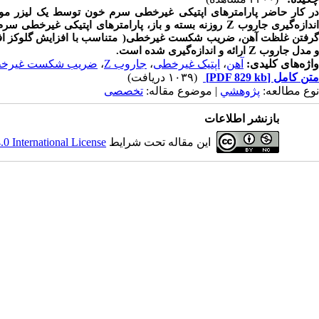
ر
Z
ندازه‌گیری جاروب
روزنه بسته و باز، پارامترهای اپتیکی غیرخطی سرم
رفتن غلظت آهن، ضریب شکست غیرخطی(
متناسب با افزایش گلوکز 
Z
و مدل جاروب
ارائه و اندازه‌گیری شده است.
واژه‌های کلیدی:
آهن
،
اپتیک غیرخطی
،
جاروب Z
،
ضریب شکست غیرخ
متن کامل
[PDF 829 kb]
(۱۰۳۹ دریافت)
نوع مطالعه:
پژوهشي
| موضوع مقاله:
تخصصی
بازنشر اطلاعات
این مقاله تحت شرایط
 International License