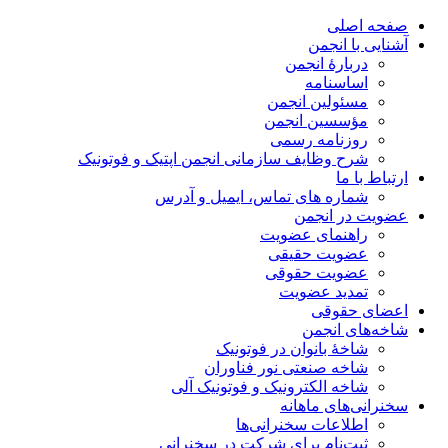
صفحه اصلی
آشنایی با انجمن
دربارۀ انجمن
اساسنامه
مسئولین انجمن
مؤسسین انجمن
روزنامه رسمی
شرح وظایف سازمانی انجمن اپتیک و فوتونیک
ارتباط با ما
شماره های تماس، ایمیل و آدرس
عضویت در انجمن
راهنمای عضویت
عضویت حقیقی
عضویت حقوقی
تمدید عضویت
اعضای حقوقی
شاخه‌های انجمن
شاخۀ بانوان در فوتونیک
شاخه صنعتی نور فناوران
شاخه‌ الکترونیک و فوتونیک آلی
سخنرانی‌های ماهانه
اطلاعات سخنرانی‌‌ها
ثبت‌نام برای شرکت در سخنرانی