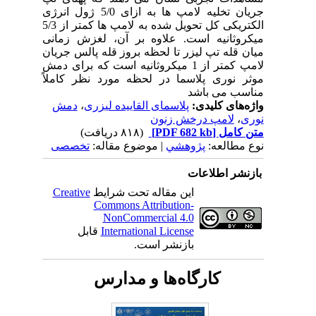
جریان تخلیه لامپ ها به ازای 5/0 ژول انرژی
الکتریکی کل تحویل شده به لامپ ها کمتر از 5/3
میکروثانیه است. علاوه بر آن، لغزش زمانی
میان قله تپ لیزر
تا لحظه بروز قله پالس جریان
لامپ کمتر از 1 میکروثانیه است که برای دمش
موثر نوری پلاسما در لحظه مورد نظر کاملاً
مناسب می باشد
واژه‌های کلیدی:
پلاسمای القاییده لیزری
،
دمش
نوری
،
لامپ درخش زنون
متن کامل
[PDF 682 kb]
(۸۱۸ دریافت)
نوع مطالعه:
پژوهشي
| موضوع مقاله:
تخصصی
بازنشر اطلاعات
این مقاله تحت شرایط
Creative
Commons Attribution-
NonCommercial 4.0
International License
قابل
بازنشر است.
کارگاه‌ها و مدارس