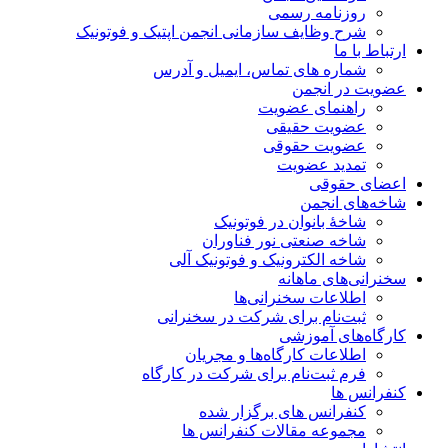
روزنامه رسمی
شرح وظایف سازمانی انجمن اپتیک و فوتونیک
ارتباط با ما
شماره های تماس، ایمیل و آدرس
عضویت در انجمن
راهنمای عضویت
عضویت حقیقی
عضویت حقوقی
تمدید عضویت
اعضای حقوقی
شاخه‌های انجمن
شاخۀ بانوان در فوتونیک
شاخه صنعتی نور فناوران
شاخه‌ الکترونیک و فوتونیک آلی
سخنرانی‌های ماهانه
اطلاعات سخنرانی‌‌ها
ثبت‌نام برای شرکت در سخنرانی
کارگاه‌های آموزشی
اطلاعات کارگاه‌ها و مجریان
فرم ثبت‌نام برای شرکت در کارگاه
کنفرانس ها
کنفرانس های برگزار شده
مجموعه مقالات کنفرانس ها