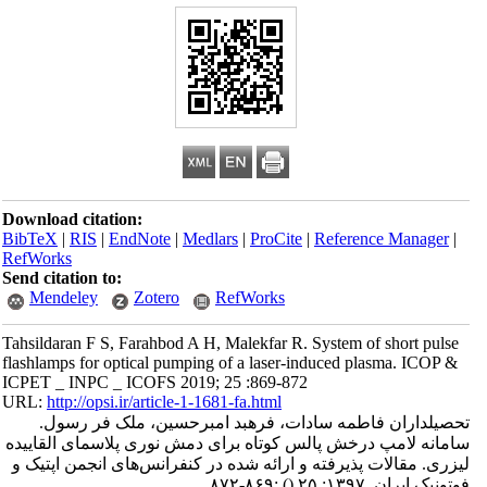
Download citation:
BibTeX
|
RIS
|
EndNote
|
Medlars
|
ProCite
|
Reference Manager
|
RefWorks
Send citation to:
Mendeley
Zotero
RefWorks
Tahsildaran F S, Farahbod A H, Malekfar R. System of short pulse
flashlamps for optical pumping of a laser-induced plasma. ICOP &
ICPET _ INPC _ ICOFS 2019; 25 :869-872
URL:
http://opsi.ir/article-1-1681-fa.html
تحصیلداران فاطمه سادات، فرهبد امبرحسین، ملک فر رسول.
سامانه لامپ درخش پالس کوتاه برای دمش نوری پلاسمای القاییده
لیزری. مقالات پذیرفته و ارائه شده در کنفرانس‌های انجمن اپتیک و
فوتونیک ایران. ۱۳۹۷; ۲۵
()
:۸۶۹-۸۷۲