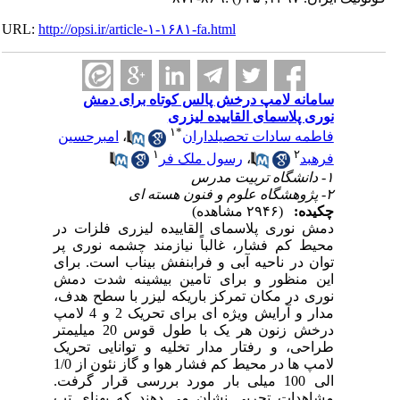
URL:
http://opsi.ir/article-۱-۱۶۸۱-fa.html
سامانه لامپ درخش پالس کوتاه برای دمش
نوری پلاسمای القاییده لیزری
۱
*
فاطمه سادات تحصیلداران
،
امبرحسین
۱
۲
فرهبد
،
رسول ملک فر
۱- دانشگاه تربیت مدرس
۲- پژوهشگاه علوم و فنون هسته ای
چکیده:
(۲۹۴۶ مشاهده)
دمش نوری پلاسمای القاییده لیزری فلزات در
محیط کم فشار، غالباً نیازمند چشمه نوری پر
توان در ناحیه آبی و فرابنفش بیناب است. برای
این منظور و برای تامین بیشینه شدت
دمش
نوری در مکان تمرکز باریکه لیزر با سطح هدف،
مدار و آرایش ویژه ای برای تحریک 2 و 4 لامپ
درخش
زنون هر یک با طول قوس 20 میلیمتر
طراحی، و رفتار مدار تخلیه و توانایی تحریک
لامپ ها در محیط کم فشار هوا و گاز نئون از 1/0
الی 100 میلی بار مورد بررسی قرار گرفت.
مشاهدات تجربی نشان می دهند که پهنای تپ