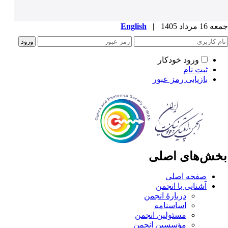
1 مرداد 1405
|
English
ورود خودکار
ثبت نام
بازیابی رمز عبور
خش‌های اصلی
صفحه اصلی
آشنایی با انجمن
دربارۀ انجمن
اساسنامه
مسئولین انجمن
مؤسسین انجمن