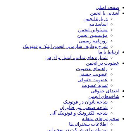
صفحه اصلی
آشنایی با انجمن
دربارۀ انجمن
اساسنامه
مسئولین انجمن
مؤسسین انجمن
روزنامه رسمی
شرح وظایف سازمانی انجمن اپتیک و فوتونیک
ارتباط با ما
شماره های تماس، ایمیل و آدرس
عضویت در انجمن
راهنمای عضویت
عضویت حقیقی
عضویت حقوقی
تمدید عضویت
اعضای حقوقی
شاخه‌های انجمن
شاخۀ بانوان در فوتونیک
شاخه صنعتی نور فناوران
شاخه‌ الکترونیک و فوتونیک آلی
سخنرانی‌های ماهانه
اطلاعات سخنرانی‌‌ها
ثبت‌نام برای شرکت در سخنرانی