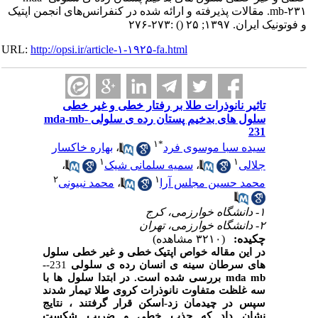
mb-۲۳۱. مقالات پذیرفته و ارائه شده در کنفرانس‌های انجمن اپتیک
و فوتونیک ایران. ۱۳۹۷; ۲۵
()
:۲۷۳-۲۷۶
URL:
http://opsi.ir/article-۱-۱۹۲۵-fa.html
تاثیر نانوذرات طلا بر رفتار خطی و غیر خطی
سلول های بدخیم پستان رده ی سلولی mda-mb-
231
۱
*
سیده سبا موسوی فرد
،
بهاره خاکسار
۱
۱
جلالی
،
سمیه سلمانی شیک
،
۲
۱
محمد حسین مجلس آرا
،
محمد نبیونی
۱- دانشگاه خوارزمی، کرج
۲- دانشگاه خوارزمی، تهران
چکیده:
(۳۲۱۰ مشاهده)
در این مقاله خواص اپتیک خطی و غیر خطی سلول
های سرطان سینه
ی انسان رده ی سلولی
231-
-
mb
mda
بررسی
شده است. در ابتدا سلول ها
با
سه غلظت متفاوت
نانوذرات کروی طلا
تیمار شدند
سپس در چیدمان زد-اسکن قرار گرفتند ، نتایج
نشان داد که جذب خطی و ضریب شکست