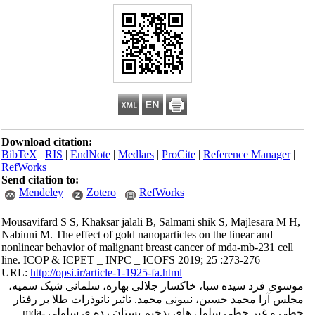
Download citation:
BibTeX
|
RIS
|
EndNote
|
Medlars
|
ProCite
|
Reference Manager
|
RefWorks
Send citation to:
Mendeley
Zotero
RefWorks
Mousavifard S S, Khaksar jalali B, Salmani shik S, Majlesara M H,
Nabiuni M. The effect of gold nanoparticles on the linear and
nonlinear behavior of malignant breast cancer of mda-mb-231 cell
line. ICOP & ICPET _ INPC _ ICOFS 2019; 25 :273-276
URL:
http://opsi.ir/article-1-1925-fa.html
موسوی فرد سیده سبا، خاکسار جلالی بهاره، سلمانی شیک سمیه،
مجلس آرا محمد حسین، نبیونی محمد. تاثیر نانوذرات طلا بر رفتار
خطی و غیر خطی سلول های بدخیم پستان رده ی سلولی mda-