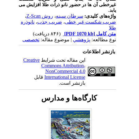
غیرخطی آن ها در حضور نانو ذرات طلا افزایش می
یابد.
واژه‌های کلیدی:
سرطان سینه
،
روش Z-Scan
،
ضریب شکست غیر خطی
،
ضریب جذب
،
نانوذره
طلا
متن کامل
[PDF 1070 kb]
(۸۴۶ دریافت)
نوع مطالعه:
پژوهشي
| موضوع مقاله:
تخصصی
بازنشر اطلاعات
این مقاله تحت شرایط
Creative
Commons Attribution-
NonCommercial 4.0
International License
قابل
بازنشر است.
کارگاه‌ها و مدارس