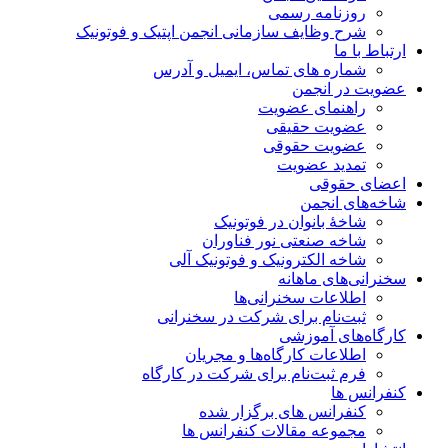
روزنامه رسمی
شرح وظایف سازمانی انجمن اپتیک و فوتونیک
ارتباط با ما
شماره های تماس، ایمیل و آدرس
عضویت در انجمن
راهنمای عضویت
عضویت حقیقی
عضویت حقوقی
تمدید عضویت
اعضای حقوقی
شاخه‌های انجمن
شاخۀ بانوان در فوتونیک
شاخه صنعتی نور فناوران
شاخه‌ الکترونیک و فوتونیک آلی
سخنرانی‌های ماهانه
اطلاعات سخنرانی‌‌ها
ثبت‌نام برای شرکت در سخنرانی
کارگاه‌های آموزشی
اطلاعات کارگاه‌ها و مجریان
فرم ثبت‌نام برای شرکت در کارگاه
کنفرانس ها
کنفرانس های برگزار شده
مجموعه مقالات کنفرانس ها