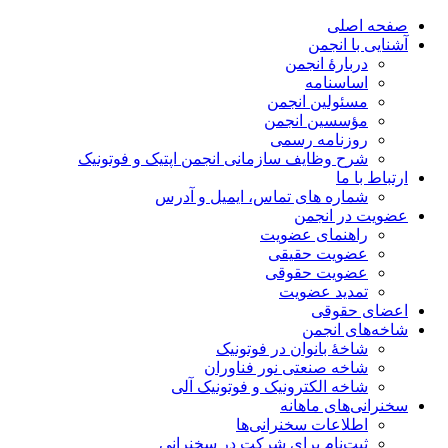
صفحه اصلی
آشنایی با انجمن
دربارۀ انجمن
اساسنامه
مسئولین انجمن
مؤسسین انجمن
روزنامه رسمی
شرح وظایف سازمانی انجمن اپتیک و فوتونیک
ارتباط با ما
شماره های تماس، ایمیل و آدرس
عضویت در انجمن
راهنمای عضویت
عضویت حقیقی
عضویت حقوقی
تمدید عضویت
اعضای حقوقی
شاخه‌های انجمن
شاخۀ بانوان در فوتونیک
شاخه صنعتی نور فناوران
شاخه‌ الکترونیک و فوتونیک آلی
سخنرانی‌های ماهانه
اطلاعات سخنرانی‌‌ها
ثبت‌نام برای شرکت در سخنرانی