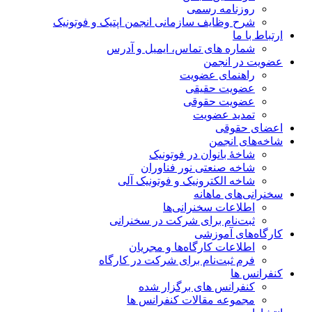
روزنامه رسمی
شرح وظایف سازمانی انجمن اپتیک و فوتونیک
ارتباط با ما
شماره های تماس، ایمیل و آدرس
عضویت در انجمن
راهنمای عضویت
عضویت حقیقی
عضویت حقوقی
تمدید عضویت
اعضای حقوقی
شاخه‌های انجمن
شاخۀ بانوان در فوتونیک
شاخه صنعتی نور فناوران
شاخه‌ الکترونیک و فوتونیک آلی
سخنرانی‌های ماهانه
اطلاعات سخنرانی‌‌ها
ثبت‌نام برای شرکت در سخنرانی
کارگاه‌های آموزشی
اطلاعات کارگاه‌ها و مجریان
فرم ثبت‌نام برای شرکت در کارگاه
کنفرانس ها
کنفرانس های برگزار شده
مجموعه مقالات کنفرانس ها