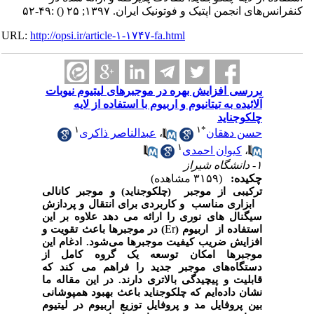
کنفرانس‌های انجمن اپتیک و فوتونیک ایران. ۱۳۹۷; ۲۵
()
:۴۹-۵۲
URL:
http://opsi.ir/article-۱-۱۷۴۷-fa.html
بررسی افزایش بهره در موجبرهای لیتیوم نیوبات
آلائیده به تیتانیوم و اربیوم با استفاده از لایه
چلکوجناید
۱
۱
*
حسن دهقان
،
عبدالناصر ذاکری
۱
،
کیوان احمدی
۱- دانشگاه شیراز
چکیده:
(۳۱۵۹ مشاهده)
ترکیبی از موجبر
(چلکوجناید) و موجبر
کانالی
ابزاری مناسب و کاربردی برای انتقال و پردازش
سیگنال های نوری را ارائه می دهد علاوه بر این
Er
استفاده از اربیوم (
) در موجبرها باعث تقویت و
افزایش ضریب کیفیت موجبرها می‌شود. ادغام این
موجبرها امکان توسعه یک گروه کامل از
دستگاه‌های موجبر جدید را فراهم می کند که
قابلیت و پیچیدگی بالاتری دارند. در این مقاله ما
نشان داده‌ایم که چلکوجناید باعث بهبود همپوشانی
بین پروفایل مد و پروفایل توزیع اربیوم در لیتیوم