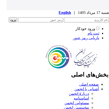
1 مرداد 1405
|
English
ورود خودکار
ثبت نام
بازیابی رمز عبور
خش‌های اصلی
صفحه اصلی
آشنایی با انجمن
دربارۀ انجمن
اساسنامه
مسئولین انجمن
مؤسسین انجمن