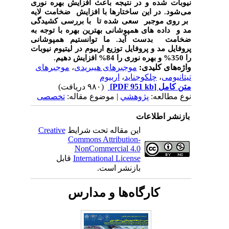
نیوبات شده و در نتیجه باعث افزایش بهره نوری
می‌شود. در این ساختارها با افزایش ضخامت لایه
بر روی موجبر
سعی شده تا با بررسی کشیدگی
مد و داده های همپوشانی بهترین بهره با توجه به
ضخامت
بدست آید. ما توانستیم همپوشانی
پروفایل مد و پروفایل توزیع اربیوم در لیتیوم نیوبات
را 350% و بهره نوری را 84% افزایش دهیم.
واژه‌های کلیدی:
موجبرهای هیبریدی
،
موجبرهای
تیتانیومی
،
چلکوجناید
،
اربیوم
متن کامل
[PDF 951 kb]
(۹۸۰ دریافت)
نوع مطالعه:
پژوهشي
| موضوع مقاله:
تخصصی
بازنشر اطلاعات
این مقاله تحت شرایط
Creative
Commons Attribution-
NonCommercial 4.0
International License
قابل
بازنشر است.
کارگاه‌ها و مدارس