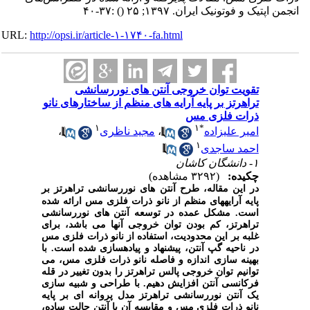
انجمن اپتیک و فوتونیک ایران. ۱۳۹۷; ۲۵
()
:۳۷-۴۰
URL:
http://opsi.ir/article-۱-۱۷۴۰-fa.html
تقویت توان خروجی آنتن های نوررسانشی
تراهرتز بر پایه آرایه های منظم از ساختارهای نانو
ذرات فلزی مس
۱
۱
*
امیر علیزاده
،
مجید ناظری
،
۱
احمد ساجدی
۱- دانشگان کاشان
چکیده:
(۳۲۹۲ مشاهده)
در این مقاله، طرح آنتن های نوررسانشی تراهرتز بر
پایه
آرایه­های منظم از نانو ذرات فلزی مس
ارائه شده
است.
مشکل عمده در توسعه
آنتن های نوررسا
نش
ی
تراهرتز، کم بودن توان خروجی آنها می باشد، برای
غلبه بر این محدودیت، استفاده از نانو ذرات فلزی مس
در ناحیه گپ آنتن، پیشنهاد و پیاده­سازی شده است. با
بهینه سازی اندازه و فاصله
نانو ذرات فلزی مس،
می
توانیم توان خروجی پالس تراهرتز را بدون تغییر در قله
فرکانسی آنتن افزایش دهیم. با طراحی و شبیه سازی
یک آنتن نوررسانشی تراهرتز مدل پروانه ای
بر پایه
نانو ذرات فلزی مس و مقایسه آن با آنتن حالت ساده،