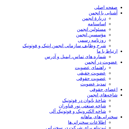
صفحه اصلی
آشنایی با انجمن
دربارۀ انجمن
اساسنامه
مسئولین انجمن
مؤسسین انجمن
روزنامه رسمی
شرح وظایف سازمانی انجمن اپتیک و فوتونیک
ارتباط با ما
شماره های تماس، ایمیل و آدرس
عضویت در انجمن
راهنمای عضویت
عضویت حقیقی
عضویت حقوقی
تمدید عضویت
اعضای حقوقی
شاخه‌های انجمن
شاخۀ بانوان در فوتونیک
شاخه صنعتی نور فناوران
شاخه‌ الکترونیک و فوتونیک آلی
سخنرانی‌های ماهانه
اطلاعات سخنرانی‌‌ها
ثبت‌نام برای شرکت در سخنرانی