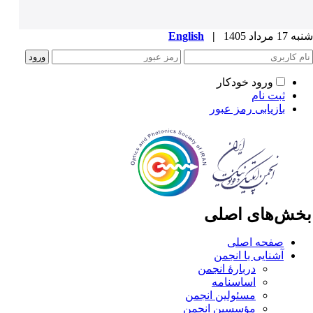
1 مرداد 1405
|
English
ورود خودکار
ثبت نام
بازیابی رمز عبور
خش‌های اصلی
صفحه اصلی
آشنایی با انجمن
دربارۀ انجمن
اساسنامه
مسئولین انجمن
مؤسسین انجمن