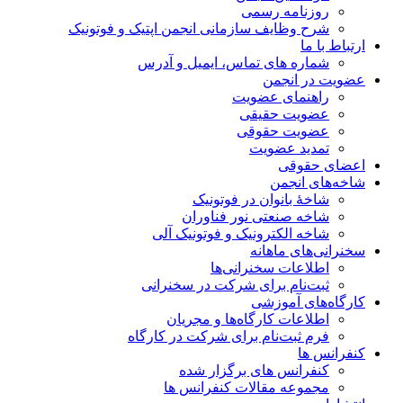
روزنامه رسمی
شرح وظایف سازمانی انجمن اپتیک و فوتونیک
ارتباط با ما
شماره های تماس، ایمیل و آدرس
عضویت در انجمن
راهنمای عضویت
عضویت حقیقی
عضویت حقوقی
تمدید عضویت
اعضای حقوقی
شاخه‌های انجمن
شاخۀ بانوان در فوتونیک
شاخه صنعتی نور فناوران
شاخه‌ الکترونیک و فوتونیک آلی
سخنرانی‌های ماهانه
اطلاعات سخنرانی‌‌ها
ثبت‌نام برای شرکت در سخنرانی
کارگاه‌های آموزشی
اطلاعات کارگاه‌ها و مجریان
فرم ثبت‌نام برای شرکت در کارگاه
کنفرانس ها
کنفرانس های برگزار شده
مجموعه مقالات کنفرانس ها