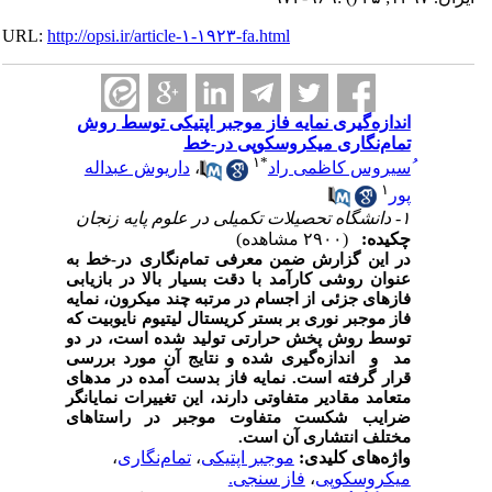
URL:
http://opsi.ir/article-۱-۱۹۲۳-fa.html
اندازه‌گیری نمایه فاز موجبر اپتیکی توسط روش
تمام‌نگاری میکروسکوپی در-خط
۱
*
ُسیروس کاظمی راد
،
داریوش عبداله
۱
پور
۱- دانشگاه تحصیلات تکمیلی در علوم پایه‌ زنجان
چکیده:
(۲۹۰۰ مشاهده)
در این گزارش ضمن معرفی تمام‌نگاری در-خط به
عنوان روشی کارآمد با دقت بسیار بالا در بازیابی
فازهای جزئی از اجسام در مرتبه چند میکرون، نمایه
فاز موجبر نوری بر بستر کریستال لیتیوم نایوبیت که
توسط روش پخش حرارتی تولید شده است، در دو
مد
و
اندازه‌گیری شده و نتایج آن مورد بررسی
قرار گرفته است. نمایه فاز بدست آمده در مدهای
متعامد مقادیر متفاوتی دارند، این تغییرات نمایانگر
ضرایب شکست متفاوت موجبر در راستاهای
مختلف انتشاری آن است.
واژه‌های کلیدی:
موجبر اپتیکی
،
تمام‌نگاری
،
میکروسکوپی
،
فاز سنجی.