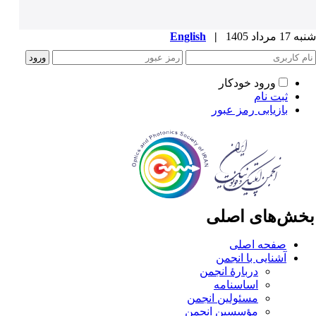
1 مرداد 1405
|
English
ورود خودکار
ثبت نام
بازیابی رمز عبور
خش‌های اصلی
صفحه اصلی
آشنایی با انجمن
دربارۀ انجمن
اساسنامه
مسئولین انجمن
مؤسسین انجمن