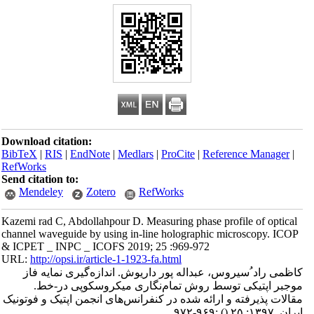
Download citation:
BibTeX
|
RIS
|
EndNote
|
Medlars
|
ProCite
|
Reference Manager
|
RefWorks
Send citation to:
Mendeley
Zotero
RefWorks
Kazemi rad C, Abdollahpour D. Measuring phase profile of optical
channel waveguide by using in-line holographic microscopy. ICOP
& ICPET _ INPC _ ICOFS 2019; 25 :969-972
URL:
http://opsi.ir/article-1-1923-fa.html
کاظمی راد ُسیروس، عبداله پور داریوش. اندازه‌گیری نمایه فاز
موجبر اپتیکی توسط روش تمام‌نگاری میکروسکوپی در-خط.
مقالات پذیرفته و ارائه شده در کنفرانس‌های انجمن اپتیک و فوتونیک
ایران. ۱۳۹۷; ۲۵
()
:۹۶۹-۹۷۲