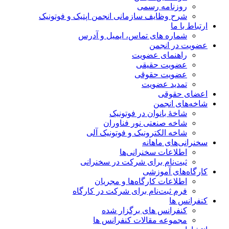
روزنامه رسمی
شرح وظایف سازمانی انجمن اپتیک و فوتونیک
ارتباط با ما
شماره های تماس، ایمیل و آدرس
عضویت در انجمن
راهنمای عضویت
عضویت حقیقی
عضویت حقوقی
تمدید عضویت
اعضای حقوقی
شاخه‌های انجمن
شاخۀ بانوان در فوتونیک
شاخه صنعتی نور فناوران
شاخه‌ الکترونیک و فوتونیک آلی
سخنرانی‌های ماهانه
اطلاعات سخنرانی‌‌ها
ثبت‌نام برای شرکت در سخنرانی
کارگاه‌های آموزشی
اطلاعات کارگاه‌ها و مجریان
فرم ثبت‌نام برای شرکت در کارگاه
کنفرانس ها
کنفرانس های برگزار شده
مجموعه مقالات کنفرانس ها