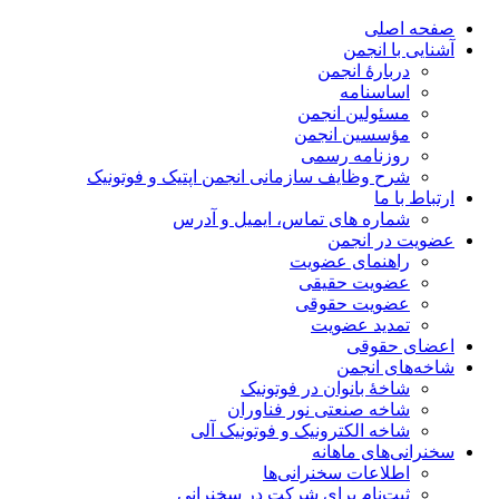
صفحه اصلی
آشنایی با انجمن
دربارۀ انجمن
اساسنامه
مسئولین انجمن
مؤسسین انجمن
روزنامه رسمی
شرح وظایف سازمانی انجمن اپتیک و فوتونیک
ارتباط با ما
شماره های تماس، ایمیل و آدرس
عضویت در انجمن
راهنمای عضویت
عضویت حقیقی
عضویت حقوقی
تمدید عضویت
اعضای حقوقی
شاخه‌های انجمن
شاخۀ بانوان در فوتونیک
شاخه صنعتی نور فناوران
شاخه‌ الکترونیک و فوتونیک آلی
سخنرانی‌های ماهانه
اطلاعات سخنرانی‌‌ها
ثبت‌نام برای شرکت در سخنرانی