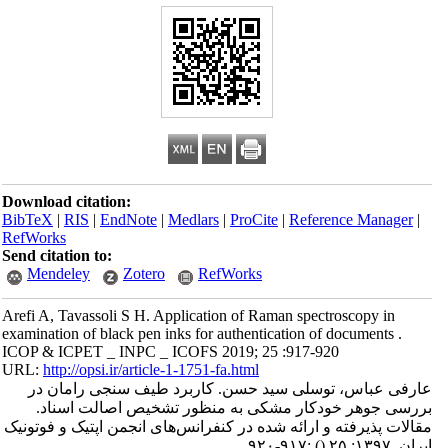
Download citation:
BibTeX
|
RIS
|
EndNote
|
Medlars
|
ProCite
|
Reference Manager
|
RefWorks
Send citation to:
Mendeley
Zotero
RefWorks
Arefi A, Tavassoli S H. Application of Raman spectroscopy in
examination of black pen inks for authentication of documents .
ICOP & ICPET _ INPC _ ICOFS 2019; 25 :917-920
URL:
http://opsi.ir/article-1-1751-fa.html
عارفی عباس، توسلی سید حسن. کاربرد طیف سنجی رامان در
بررسی جوهر خودکار مشکی به منظور تشخیص اصالت اسناد.
مقالات پذیرفته و ارائه شده در کنفرانس‌های انجمن اپتیک و فوتونیک
ایران. ۱۳۹۷; ۲۵
()
:۹۱۷-۹۲۰