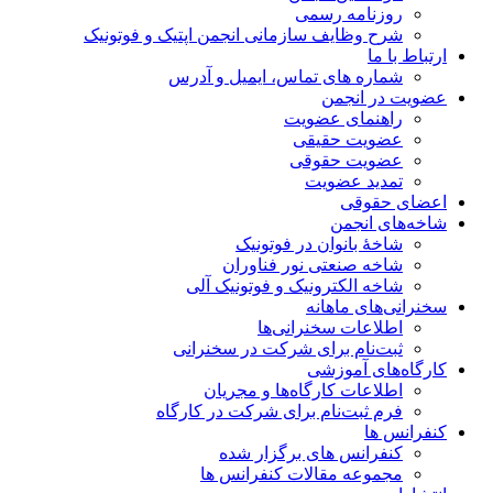
روزنامه رسمی
شرح وظایف سازمانی انجمن اپتیک و فوتونیک
ارتباط با ما
شماره های تماس، ایمیل و آدرس
عضویت در انجمن
راهنمای عضویت
عضویت حقیقی
عضویت حقوقی
تمدید عضویت
اعضای حقوقی
شاخه‌های انجمن
شاخۀ بانوان در فوتونیک
شاخه صنعتی نور فناوران
شاخه‌ الکترونیک و فوتونیک آلی
سخنرانی‌های ماهانه
اطلاعات سخنرانی‌‌ها
ثبت‌نام برای شرکت در سخنرانی
کارگاه‌های آموزشی
اطلاعات کارگاه‌ها و مجریان
فرم ثبت‌نام برای شرکت در کارگاه
کنفرانس ها
کنفرانس های برگزار شده
مجموعه مقالات کنفرانس ها