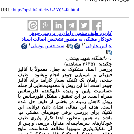
URL:
http://opsi.ir/article-۱-۱۷۵۱-fa.html
کاربرد طیف سنجی رامان در بررسی جوهر
خودکار مشکی به منظور تشخیص اصالت اسناد
۱
۱
*
عباس عارفی
،
سید حسن توسلی
۱- دانشگاه شهید بهشتی
چکیده:
(۳۶۳۵ مشاهده)
بررسی اسناد مشکوک به جعل، معمولاً با آنالیز
فیزیکی و شیمیایی جوهر انجام می­شود. طیف
سنجی رامان یک تکنیک بسیار کارآمد برای آنالیز
جوهر است. اما این روش با محدودیت‌هایی از جمله
حساسیت پایین و پدیده غلبه­کننده
فلورسانس
.
همراه است
در این تحقیق، مشکل
فلورسانس
با
روش کاهش زمینه در بخشی از طیف حل شده
است. هدف این مقاله، نشان دادن توانایی این
تکنیک برای بررسی برخی جوهر
های مشکی می­
.
باشد
به همین منظور، ابتدا تکرار پذیری طیف
خودکارهای سرساچمه‌ای متداول بررسی و پس از
آن تفکیک‌پذیری نمونه­ها مطالعه شده
‌است
. نتایج
نشان می دهد که این تکنیک قابلیت تفکیک 5 نمونه