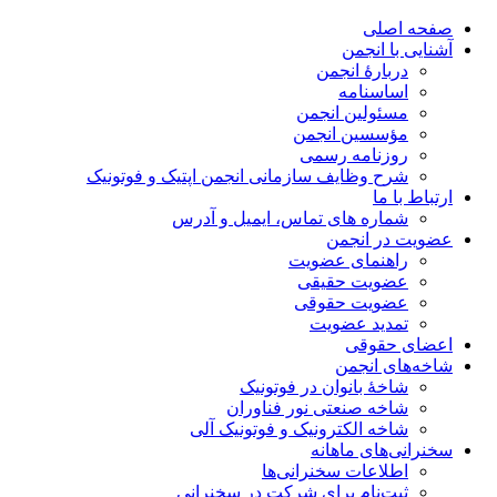
صفحه اصلی
آشنایی با انجمن
دربارۀ انجمن
اساسنامه
مسئولین انجمن
مؤسسین انجمن
روزنامه رسمی
شرح وظایف سازمانی انجمن اپتیک و فوتونیک
ارتباط با ما
شماره های تماس، ایمیل و آدرس
عضویت در انجمن
راهنمای عضویت
عضویت حقیقی
عضویت حقوقی
تمدید عضویت
اعضای حقوقی
شاخه‌های انجمن
شاخۀ بانوان در فوتونیک
شاخه صنعتی نور فناوران
شاخه‌ الکترونیک و فوتونیک آلی
سخنرانی‌های ماهانه
اطلاعات سخنرانی‌‌ها
ثبت‌نام برای شرکت در سخنرانی