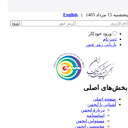
به 15 مرداد 1405
|
English
ورود خودکار
ثبت نام
بازیابی رمز عبور
خش‌های اصلی
صفحه اصلی
آشنایی با انجمن
دربارۀ انجمن
اساسنامه
مسئولین انجمن
مؤسسین انجمن