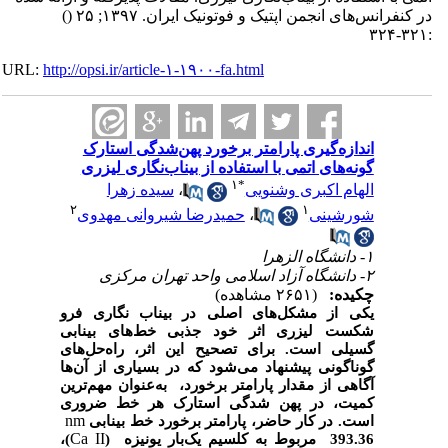
در کنفرانس‌های انجمن اپتیک و فوتونیک ایران. ۱۳۹۷; ۲۵
()
:۳۲۱-۳۲۴
URL:
http://opsi.ir/article-۱-۱۹۰۰-fa.html
اندازه‌گیری پارامتر برخورد پهن‌شدگی استارک
گونه‌های اتمی با استفاده از بیناب‌نگاری لیزری
۱
*
الهام اکبری وشنویی
،
سیده زهرا
۲
۱
شورشینی
،
حمیدرضا شیروانی مهدوی
۱- دانشگاه الزهرا
۲- دانشگاه آزاد اسلامی واحد تهران مرکزی
چکیده:
(۲۶۵۱ مشاهده)
یکی از مشکل‌های اصلی در بیناب نگاری فرو
شکست لیزری اثر خود جذبی خط‌های بینابی
گسیلی است. برای تصحیح این اثر، راه‌حل‌های
گوناگونی پیشنهاد می‌شود که در بسیاری از آن‌ها
آگاهی از مقدار پارامتر برخورد، به‌عنوان مهم‌ترین
کمیت، در پهن شدگی استارک هر خط ضروری
nm
است. در کار حاضر، پارامتر برخورد خط بینابی
Ca II
393.36 مربوط به کلسیم یک‌بار یونیزه (
)،