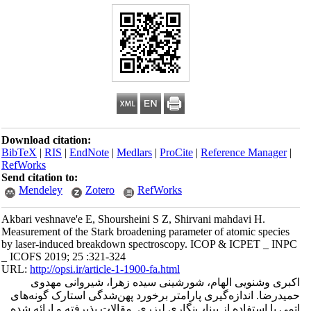
Download citation:
BibTeX
|
RIS
|
EndNote
|
Medlars
|
ProCite
|
Reference Manager
|
RefWorks
Send citation to:
Mendeley
Zotero
RefWorks
Akbari veshnave'e E, Shoursheini S Z, Shirvani mahdavi H.
Measurement of the Stark broadening parameter of atomic species
by laser-induced breakdown spectroscopy. ICOP & ICPET _ INPC
_ ICOFS 2019; 25 :321-324
URL:
http://opsi.ir/article-1-1900-fa.html
اکبری وشنویی الهام، شورشینی سیده زهرا، شیروانی مهدوی
حمیدرضا. اندازه‌گیری پارامتر برخورد پهن‌شدگی استارک گونه‌های
اتمی با استفاده از بیناب‌نگاری لیزری. مقالات پذیرفته و ارائه شده