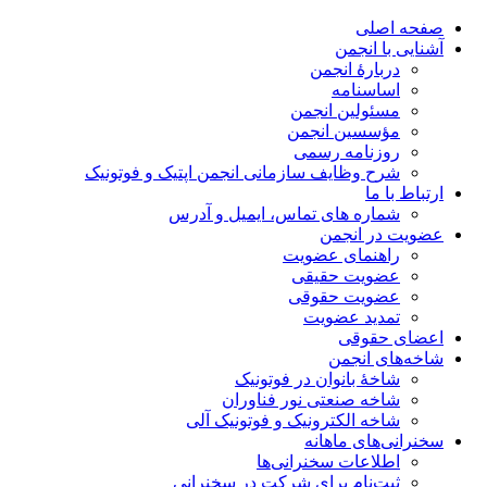
صفحه اصلی
آشنایی با انجمن
دربارۀ انجمن
اساسنامه
مسئولین انجمن
مؤسسین انجمن
روزنامه رسمی
شرح وظایف سازمانی انجمن اپتیک و فوتونیک
ارتباط با ما
شماره های تماس، ایمیل و آدرس
عضویت در انجمن
راهنمای عضویت
عضویت حقیقی
عضویت حقوقی
تمدید عضویت
اعضای حقوقی
شاخه‌های انجمن
شاخۀ بانوان در فوتونیک
شاخه صنعتی نور فناوران
شاخه‌ الکترونیک و فوتونیک آلی
سخنرانی‌های ماهانه
اطلاعات سخنرانی‌‌ها
ثبت‌نام برای شرکت در سخنرانی