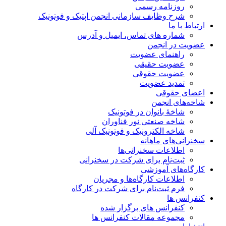
روزنامه رسمی
شرح وظایف سازمانی انجمن اپتیک و فوتونیک
ارتباط با ما
شماره های تماس، ایمیل و آدرس
عضویت در انجمن
راهنمای عضویت
عضویت حقیقی
عضویت حقوقی
تمدید عضویت
اعضای حقوقی
شاخه‌های انجمن
شاخۀ بانوان در فوتونیک
شاخه صنعتی نور فناوران
شاخه‌ الکترونیک و فوتونیک آلی
سخنرانی‌های ماهانه
اطلاعات سخنرانی‌‌ها
ثبت‌نام برای شرکت در سخنرانی
کارگاه‌های آموزشی
اطلاعات کارگاه‌ها و مجریان
فرم ثبت‌نام برای شرکت در کارگاه
کنفرانس ها
کنفرانس های برگزار شده
مجموعه مقالات کنفرانس ها