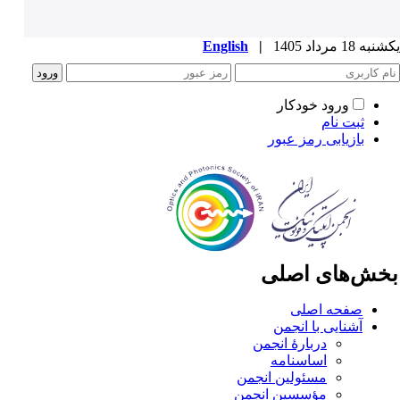
ه 18 مرداد 1405
|
English
ورود خودکار
ثبت نام
بازیابی رمز عبور
خش‌های اصلی
صفحه اصلی
آشنایی با انجمن
دربارۀ انجمن
اساسنامه
مسئولین انجمن
مؤسسین انجمن