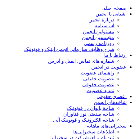
صفحه اصلی
آشنایی با انجمن
دربارۀ انجمن
اساسنامه
مسئولین انجمن
مؤسسین انجمن
روزنامه رسمی
شرح وظایف سازمانی انجمن اپتیک و فوتونیک
ارتباط با ما
شماره های تماس، ایمیل و آدرس
عضویت در انجمن
راهنمای عضویت
عضویت حقیقی
عضویت حقوقی
تمدید عضویت
اعضای حقوقی
شاخه‌های انجمن
شاخۀ بانوان در فوتونیک
شاخه صنعتی نور فناوران
شاخه‌ الکترونیک و فوتونیک آلی
سخنرانی‌های ماهانه
اطلاعات سخنرانی‌‌ها
ثبت‌نام برای شرکت در سخنرانی