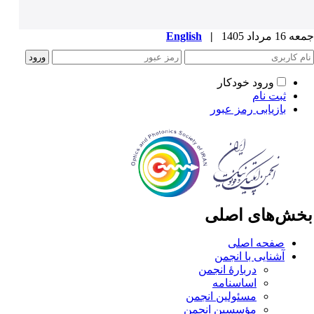
1 مرداد 1405
|
English
ورود خودکار
ثبت نام
بازیابی رمز عبور
خش‌های اصلی
صفحه اصلی
آشنایی با انجمن
دربارۀ انجمن
اساسنامه
مسئولین انجمن
مؤسسین انجمن