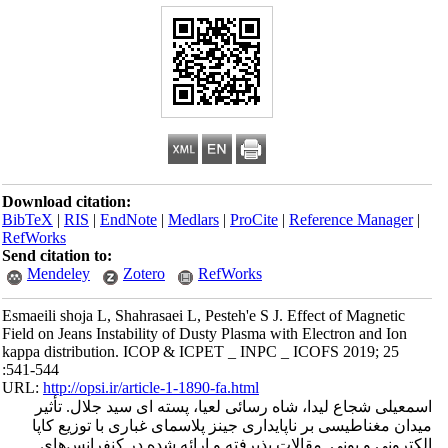
Download citation:
BibTeX
|
RIS
|
EndNote
|
Medlars
|
ProCite
|
Reference Manager
|
RefWorks
Send citation to:
Mendeley
Zotero
RefWorks
Esmaeili shoja L, Shahrasaei L, Pesteh'e S J. Effect of Magnetic
Field on Jeans Instability of Dusty Plasma with Electron and Ion
kappa distribution. ICOP & ICPET _ INPC _ ICOFS 2019; 25
:541-544
URL:
http://opsi.ir/article-1-1890-fa.html
اسمعیلی شجاع لیدا، شاه رسائی لعیا، پسته ای سید جلال. تأثیر
میدان مغناطیسی بر ناپایداری جینز پلاسمای غباری با توزیع کاپا
الکترونی و یونی. مقالات پذیرفته و ارائه شده در کنفرانس‌های