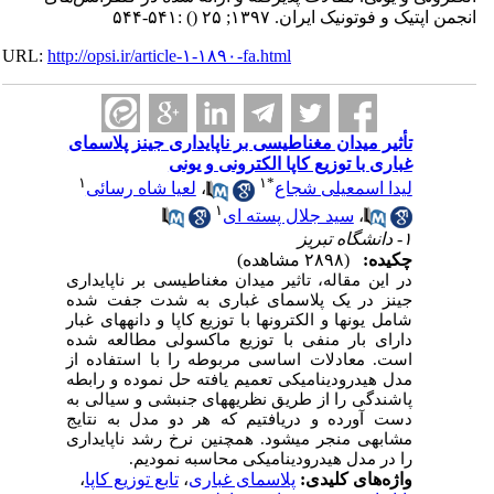
انجمن اپتیک و فوتونیک ایران. ۱۳۹۷; ۲۵
()
:۵۴۱-۵۴۴
URL:
http://opsi.ir/article-۱-۱۸۹۰-fa.html
تأثیر میدان مغناطیسی بر ناپایداری جینز پلاسمای
غباری با توزیع کاپا الکترونی و یونی
۱
۱
*
لیدا اسمعیلی شجاع
،
لعیا شاه رسائی
۱
،
سید جلال پسته ای
۱- دانشگاه تبریز
چکیده:
(۲۸۹۸ مشاهده)
در این مقاله، تاثیر میدان مغناطیسی بر ناپایداری
جینز در یک پلاسمای غباری به شدت جفت شده
شامل یون­ها و الکترون­ها با توزیع کاپا و دانه­های غبار
دارای بار منفی با توزیع ماکسولی مطالعه شده
است. معادلات اساسی مربوطه را با استفاده از
مدل هیدرودینامیکی تعمیم یافته حل نموده و رابطه
پاشندگی را از طریق نظریه­های جنبشی و سیالی به
دست آورده و دریافتیم که هر دو مدل به نتایج
مشابهی منجر می­شود. همچنین نرخ رشد ناپایداری
را در مدل هیدرودینامیکی محاسبه نمودیم
.
واژه‌های کلیدی:
پلاسمای غباری
،
تابع توزیع کاپا
،