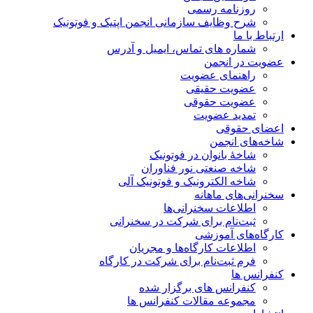
روزنامه رسمی
شرح وظایف سازمانی انجمن اپتیک و فوتونیک
ارتباط با ما
شماره های تماس، ایمیل و آدرس
عضویت در انجمن
راهنمای عضویت
عضویت حقیقی
عضویت حقوقی
تمدید عضویت
اعضای حقوقی
شاخه‌های انجمن
شاخۀ بانوان در فوتونیک
شاخه صنعتی نور فناوران
شاخه‌ الکترونیک و فوتونیک آلی
سخنرانی‌های ماهانه
اطلاعات سخنرانی‌‌ها
ثبت‌نام برای شرکت در سخنرانی
کارگاه‌های آموزشی
اطلاعات کارگاه‌ها و مجریان
فرم ثبت‌نام برای شرکت در کارگاه
کنفرانس ها
کنفرانس های برگزار شده
مجموعه مقالات کنفرانس ها