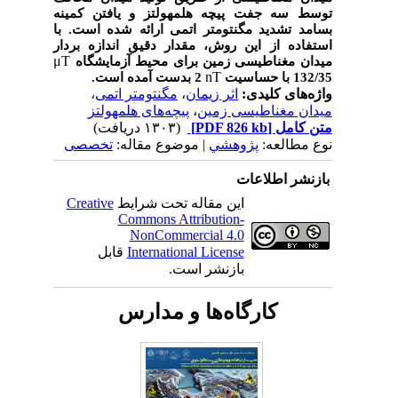
توسط سه جفت پیچه هلمهولتز و یافتن کمینه
بسامد تشدید مگنتومتر اتمی ارائه شده است. با
استفاده از این روش، مقدار دقیق اندازه بردار
μT
میدان مغناطیسی زمین برای محیط آزمایشگاه
nT
132/35 با حساسیت
2 بدست آمده است.
واژه‌های کلیدی:
اثر زیمان
،
مگنتومتر اتمی
،
میدان مغناطیسی زمین
،
پیچه‌های هلمهولتز
متن کامل
[PDF 826 kb]
(۱۳۰۳ دریافت)
نوع مطالعه:
پژوهشي
| موضوع مقاله:
تخصصی
بازنشر اطلاعات
این مقاله تحت شرایط
Creative
Commons Attribution-
NonCommercial 4.0
International License
قابل
بازنشر است.
کارگاه‌ها و مدارس