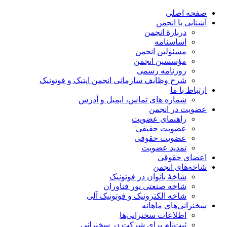
صفحه اصلی
آشنایی با انجمن
دربارۀ انجمن
اساسنامه
مسئولین انجمن
مؤسسین انجمن
روزنامه رسمی
شرح وظایف سازمانی انجمن اپتیک و فوتونیک
ارتباط با ما
شماره های تماس، ایمیل و آدرس
عضویت در انجمن
راهنمای عضویت
عضویت حقیقی
عضویت حقوقی
تمدید عضویت
اعضای حقوقی
شاخه‌های انجمن
شاخۀ بانوان در فوتونیک
شاخه صنعتی نور فناوران
شاخه‌ الکترونیک و فوتونیک آلی
سخنرانی‌های ماهانه
اطلاعات سخنرانی‌‌ها
ثبت‌نام برای شرکت در سخنرانی