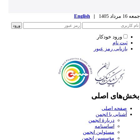
1 مرداد 1405
|
English
ورود خودکار
ثبت نام
بازیابی رمز عبور
خش‌های اصلی
صفحه اصلی
آشنایی با انجمن
دربارۀ انجمن
اساسنامه
مسئولین انجمن
مؤسسین انجمن