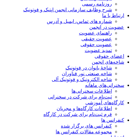
روزنامه رسمی
شرح وظایف سازمانی انجمن اپتیک و فوتونیک
ارتباط با ما
شماره های تماس، ایمیل و آدرس
عضویت در انجمن
راهنمای عضویت
عضویت حقیقی
عضویت حقوقی
تمدید عضویت
اعضای حقوقی
شاخه‌های انجمن
شاخۀ بانوان در فوتونیک
شاخه صنعتی نور فناوران
شاخه‌ الکترونیک و فوتونیک آلی
سخنرانی‌های ماهانه
اطلاعات سخنرانی‌‌ها
ثبت‌نام برای شرکت در سخنرانی
کارگاه‌های آموزشی
اطلاعات کارگاه‌ها و مجریان
فرم ثبت‌نام برای شرکت در کارگاه
کنفرانس ها
کنفرانس های برگزار شده
مجموعه مقالات کنفرانس ها