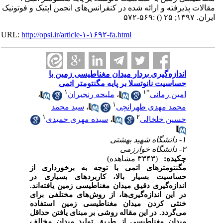
مقالات پذیرفته و ارائه شده در کنفرانس‌های انجمن اپتیک و فوتونیک
ایران. ۱۳۹۷; ۲۵
()
:۵۶۹-۵۷۲
URL:
http://opsi.ir/article-۱-۱۶۹۲-fa.html
اندازه‌گیری بردار میدان مغناطیسی زمین با
حساسیت نانوتسلا بر پایه مگنتومتر اتمی
۱
۱
*
امین زمانی
،
ملیحه رنجبران
،
۱
محمد مهدی طهرانچی
،
سید محمد
۱
۲
حسین خلخالی
،
سیده مهری حمیدی
۱- دانشگاه شهید بهشتی
۲- دانشگاه خوارزمی
چکیده:
(۳۳۴۳ مشاهده)
مگنتومترهای اتمی با توجه به برخورداری از
حساسیت بسیار بالا، کاربردهای بسیاری در
اندازه‌گیری دقیق میدان مغناطیسی زمین یافته‌اند.
در این اندازه‌گیری‌ها‌، از روش‌های مختلفی برای
خنثی کردن میدان مغناطیسی زمین استفاده
می‌گردد. در این مقاله روشی بر مبنای یافتن حداقل
میدان مغناطیسی از طریق تولید میدان مخالف