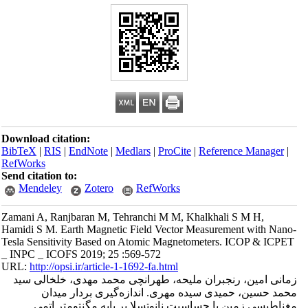
Download citation:
BibTeX
|
RIS
|
EndNote
|
Medlars
|
ProCite
|
Reference Manager
|
RefWorks
Send citation to:
Mendeley
Zotero
RefWorks
Zamani A, Ranjbaran M, Tehranchi M M, Khalkhali S M H,
Hamidi S M. Earth Magnetic Field Vector Measurement with Nano-
Tesla Sensitivity Based on Atomic Magnetometers. ICOP & ICPET
_ INPC _ ICOFS 2019; 25 :569-572
URL:
http://opsi.ir/article-1-1692-fa.html
زمانی امین، رنجبران ملیحه، طهرانچی محمد مهدی، خلخالی سید
محمد حسین، حمیدی سیده مهری. اندازه‌گیری بردار میدان
مغناطیسی زمین با حساسیت نانوتسلا بر پایه مگنتومتر اتمی .