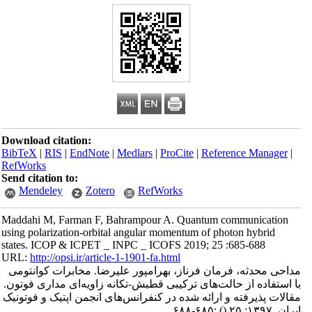
Download citation:
BibTeX
|
RIS
|
EndNote
|
Medlars
|
ProCite
|
Reference Manager
|
RefWorks
Send citation to:
Mendeley
Zotero
RefWorks
Maddahi M, Farman F, Bahrampour A. Quantum communication
using polarization-orbital angular momentum of photon hybrid
states. ICOP & ICPET _ INPC _ ICOFS 2019; 25 :685-688
URL:
http://opsi.ir/article-1-1901-fa.html
مداحی محدثه، فرمان فرناز، بهرامپور علیرضا. مخابرات کوانتومی
با استفاده از حالت‌های ترکیبی قطبش-تکانه زاویه‌‌ای مداری فوتون.
مقالات پذیرفته و ارائه شده در کنفرانس‌های انجمن اپتیک و فوتونیک
ایران. ۱۳۹۷; ۲۵
()
:۶۸۵-۶۸۸