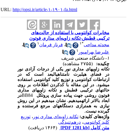
URL:
http://opsi.ir/article-۱-۱۹۰۱-fa.html
مخابرات کوانتومی با استفاده از حالت‌های
ترکیبی قطبش-تکانه زاویه‌‌ای مداری فوتون
۱
۱
*
محدثه مداحی
،
فرناز فرمان
،
۱
علیرضا بهرامپور
۱- دانشگاه صنعتی شریف
چکیده:
(۲۷۵۵ مشاهده)
تکانه زاویه‏ای مداری
نور یکی از درجات
آزادی نور
در فضای هیلبرت نامتناهی‏البعد است که در
ارتباطات کوانتومی و توزیع
کلید
کوانتومی استفاده‏
می‏شود. در
این مقاله با
کد‏‏کردن اطلاعات بر روی
حالت‏های ترکیبی قطبش و تکانه
زاویه‏‏ای
مداری
BB84
فوتون
روشی
جهت
پیاده سازی
پروتکل
در
ابعاد
بالاتر
ارائه‏می‏دهیم. نشان ‏می‏‏دهیم
در
این روش
نیازی به
همترازی دستگاه‏‏‏‏های
مرجع
فرستنده
و
گیرنده
نیست.
واژه‌های کلیدی:
تکانه زاویه‌‌ای مداری نور
،
توزیع
کلید کوانتومی
،
درهم‌تنیدگی
متن کامل
[PDF 1281 kb]
(۱۴۶۴ دریافت)