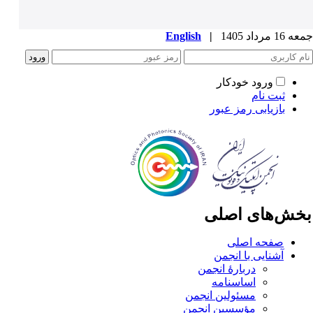
1 مرداد 1405
|
English
ورود خودکار
ثبت نام
بازیابی رمز عبور
خش‌های اصلی
صفحه اصلی
آشنایی با انجمن
دربارۀ انجمن
اساسنامه
مسئولین انجمن
مؤسسین انجمن