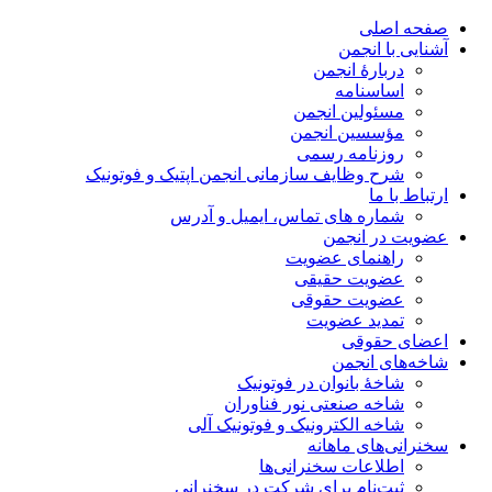
صفحه اصلی
آشنایی با انجمن
دربارۀ انجمن
اساسنامه
مسئولین انجمن
مؤسسین انجمن
روزنامه رسمی
شرح وظایف سازمانی انجمن اپتیک و فوتونیک
ارتباط با ما
شماره های تماس، ایمیل و آدرس
عضویت در انجمن
راهنمای عضویت
عضویت حقیقی
عضویت حقوقی
تمدید عضویت
اعضای حقوقی
شاخه‌های انجمن
شاخۀ بانوان در فوتونیک
شاخه صنعتی نور فناوران
شاخه‌ الکترونیک و فوتونیک آلی
سخنرانی‌های ماهانه
اطلاعات سخنرانی‌‌ها
ثبت‌نام برای شرکت در سخنرانی