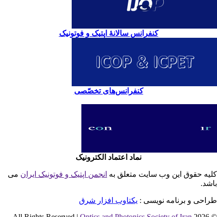
کنفرانس سالانۀ اپتیک و فوتونیک
کنفرانس‌های تخصّصی
نماد اعتماد الکترونیک
یه حقوق این وب سایت متعلق به
انجمن اپتیک و فوتونیک ایران
می
شد.
احی و برنامه نویسی :
یکتاوب افزار شرق
Optics and Photonics Society of Iran
© 2026 