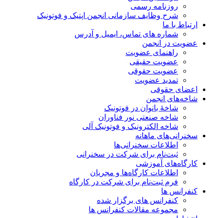
روزنامه رسمی
شرح وظایف سازمانی انجمن اپتیک و فوتونیک
ارتباط با ما
شماره های تماس، ایمیل و آدرس
عضویت در انجمن
راهنمای عضویت
عضویت حقیقی
عضویت حقوقی
تمدید عضویت
اعضای حقوقی
شاخه‌های انجمن
شاخۀ بانوان در فوتونیک
شاخه صنعتی نور فناوران
شاخه‌ الکترونیک و فوتونیک آلی
سخنرانی‌های ماهانه
اطلاعات سخنرانی‌‌ها
ثبت‌نام برای شرکت در سخنرانی
کارگاه‌های آموزشی
اطلاعات کارگاه‌ها و مجریان
فرم ثبت‌نام برای شرکت در کارگاه
کنفرانس ها
کنفرانس های برگزار شده
مجموعه مقالات کنفرانس ها