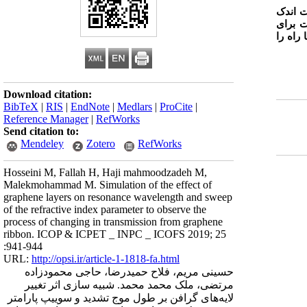
ت اندک
 فرمی بین 2/0 الکترون ولت تا 25/0 الکترون ولت برای
شم اندازها راه را
Download citation:
BibTeX
|
RIS
|
EndNote
|
Medlars
|
ProCite
|
Reference Manager
|
RefWorks
Send citation to:
Mendeley
Zotero
RefWorks
Hosseini M, Fallah H, Haji mahmoodzadeh M,
Malekmohammad M. Simulation of the effect of
graphene layers on resonance wavelength and sweep
of the refractive index parameter to observe the
process of changing in transmission from graphene
ribbon. ICOP & ICPET _ INPC _ ICOFS 2019; 25
:941-944
URL:
http://opsi.ir/article-1-1818-fa.html
حسینی مریم، فلاح حمیدرضا، حاجی محمودزاده
مرتضی، ملک محمد محمد. شبیه سازی اثر تغییر
لایه‌های گرافن بر طول موج تشدید و سوییپ پارامتر