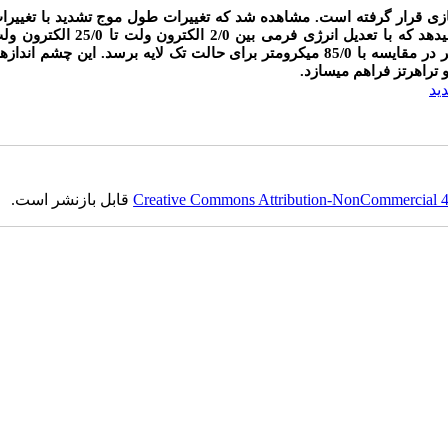
زی قرار گرفته است. مشاهده شد که تغییرات طول موج تشدید با تغییرا
غلظت آلایش نوار­های گرافنی قابل دست­یابی است. شبیه سازی نشان می­دهد که با تعدیل انرژی
آرایش نوار های گرافنی 4 لایه می­تواند به شیفت طول موج 94/0 میکرومتر در مقایسه با 85/0 میکرومتر برای حالت تک لایه برسد. این چ
تراهرتز فراهم می­سازد.
ید
Creative Commons Attribution-NonCommercial 4.0
قابل بازنشر است.