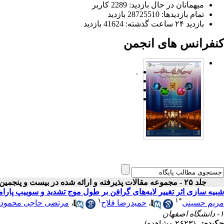
میهمانان در حال بازدید: 2289 کاربر
تمام بازدید‌ها: 28725510 بازدید
بازدید ۲۴ ساعت گذشته: 41624 بازدید
کنفرانس های انجمن
.
جلد ۲۵ - مجموعه مقالات پذیرفته و ارائه شده در بیست و پنجمین کنفرانس اپتیک و فوتونیک ایران
شبیه سازی اثر تغییر لایه‌های گرافن بر طول موج تشدید و سوییپ پار
۱
۱
*
مریم حسینی
،
حمیدرضا فلاح
،
مرتضی حاجی محمودز
۱- دانشگاه اصفهان
چکیده:
(۲۶۲۳ مشاهده)