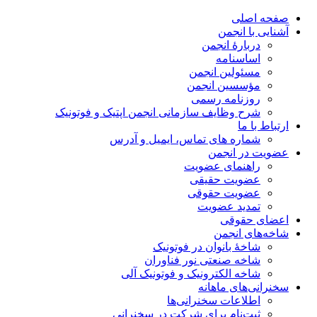
صفحه اصلی
آشنایی با انجمن
دربارۀ انجمن
اساسنامه
مسئولین انجمن
مؤسسین انجمن
روزنامه رسمی
شرح وظایف سازمانی انجمن اپتیک و فوتونیک
ارتباط با ما
شماره های تماس، ایمیل و آدرس
عضویت در انجمن
راهنمای عضویت
عضویت حقیقی
عضویت حقوقی
تمدید عضویت
اعضای حقوقی
شاخه‌های انجمن
شاخۀ بانوان در فوتونیک
شاخه صنعتی نور فناوران
شاخه‌ الکترونیک و فوتونیک آلی
سخنرانی‌های ماهانه
اطلاعات سخنرانی‌‌ها
ثبت‌نام برای شرکت در سخنرانی