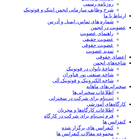
روزنامه رسمی
شرح وظایف سازمانی انجمن اپتیک و فوتونیک
ارتباط با ما
شماره های تماس، ایمیل و آدرس
عضویت در انجمن
راهنمای عضویت
عضویت حقیقی
عضویت حقوقی
تمدید عضویت
اعضای حقوقی
شاخه‌های انجمن
شاخۀ بانوان در فوتونیک
شاخه صنعتی نور فناوران
شاخه‌ الکترونیک و فوتونیک آلی
سخنرانی‌های ماهانه
اطلاعات سخنرانی‌‌ها
ثبت‌نام برای شرکت در سخنرانی
کارگاه‌های آموزشی
اطلاعات کارگاه‌ها و مجریان
فرم ثبت‌نام برای شرکت در کارگاه
کنفرانس ها
کنفرانس های برگزار شده
مجموعه مقالات کنفرانس ها