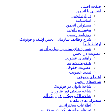
صفحه اصلی
آشنایی با انجمن
دربارۀ انجمن
اساسنامه
مسئولین انجمن
مؤسسین انجمن
روزنامه رسمی
شرح وظایف سازمانی انجمن اپتیک و فوتونیک
ارتباط با ما
شماره های تماس، ایمیل و آدرس
عضویت در انجمن
راهنمای عضویت
عضویت حقیقی
عضویت حقوقی
تمدید عضویت
اعضای حقوقی
شاخه‌های انجمن
شاخۀ بانوان در فوتونیک
شاخه صنعتی نور فناوران
شاخه‌ الکترونیک و فوتونیک آلی
سخنرانی‌های ماهانه
اطلاعات سخنرانی‌‌ها
ثبت‌نام برای شرکت در سخنرانی