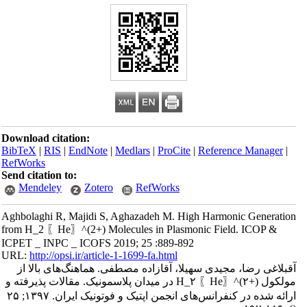
Download citation:
BibTeX
|
RIS
|
EndNote
|
Medlars
|
ProCite
|
Reference Manager
|
RefWorks
Send citation to:
Mendeley
Zotero
RefWorks
Aghbolaghi R, Majidi S, Aghazadeh M. High Harmonic Generation
from H_2 〖He〗^(2+) Molecules in Plasmonic Field. ICOP &
ICPET _ INPC _ ICOFS 2019; 25 :889-892
URL:
http://opsi.ir/article-1-1699-fa.html
آقبلاغی رضا، مجیدی سهیلا، آقازاده مصطفی. هماهنگ‌های بالا از
مولکول H_۲ 〖He〗^(۲+) در میدان پلاسمونیک. مقالات پذیرفته و
ارائه شده در کنفرانس‌های انجمن اپتیک و فوتونیک ایران. ۱۳۹۷; ۲۵