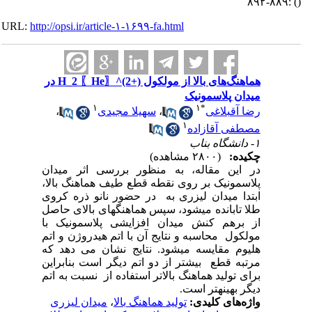
:۸۸۹-۸۹۲
()
URL:
http://opsi.ir/article-۱-۱۶۹۹-fa.html
هماهنگ‌های بالا از مولکول H_2 〖He〗^(2+) در
میدان پلاسمونیک
۱
۱
*
رضا آقبلاغی
،
سهیلا مجیدی
،
۱
مصطفی آقازاده
۱- دانشگاه بناب
چکیده:
(۲۸۰۰ مشاهده)
در این مقاله، به منظور بررسی اثر میدان
پلاسمونیک بر روی نقطه قطع طیف هماهنگ­ بالا،
ابتدا میدان لیزری به
در حضور نانو ذره کروی
طلا تابانده می­شود، سپس هماهنگ­های بالای حاصل
از برهم کنش میدان افزایشی پلاسمونیک با
مولکول
محاسبه و نتایج آن با اتم هیدروژن و اتم
هلیوم مقایسه می­شود. نتایج نشان می دهد که
مرتبه قطع
بیشتر از دو اتم دیگر است بنابراین
برای تولید هماهنگ بالاتر استفاده از
نسبت به اتم
دیگر بهینه­تر است.
واژه‌های کلیدی:
تولید هماهنگ بالا
،
میدان لیزری