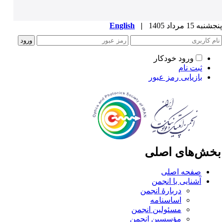
به 15 مرداد 1405
|
English
ورود خودکار
ثبت نام
بازیابی رمز عبور
خش‌های اصلی
صفحه اصلی
آشنایی با انجمن
دربارۀ انجمن
اساسنامه
مسئولین انجمن
مؤسسین انجمن