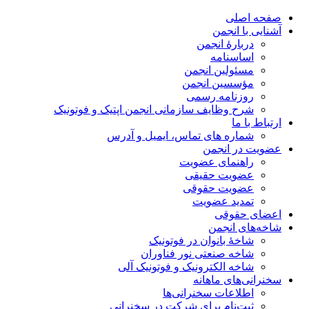
صفحه اصلی
آشنایی با انجمن
دربارۀ انجمن
اساسنامه
مسئولین انجمن
مؤسسین انجمن
روزنامه رسمی
شرح وظایف سازمانی انجمن اپتیک و فوتونیک
ارتباط با ما
شماره های تماس، ایمیل و آدرس
عضویت در انجمن
راهنمای عضویت
عضویت حقیقی
عضویت حقوقی
تمدید عضویت
اعضای حقوقی
شاخه‌های انجمن
شاخۀ بانوان در فوتونیک
شاخه صنعتی نور فناوران
شاخه‌ الکترونیک و فوتونیک آلی
سخنرانی‌های ماهانه
اطلاعات سخنرانی‌‌ها
ثبت‌نام برای شرکت در سخنرانی