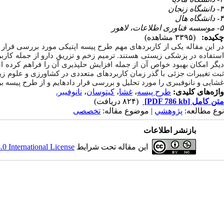
۳- دانشگاه زنجان
۴- دانشگاه هال
۵- موسسه فناوری اطلاعات، لاهور
چکیده:
(۳۳۹۵ مشاهده)
در این مقاله یکی از کاربردهای مهم طرح پیسه اپتیکی مورد بررسی قرار
استفاده در پزشکی زیستی هستند. ترمیم زخم و تزریق دارو از جمله کاربر
دیگر امکان بهبود خواص آن از جمله افزایش حل­پذیری آن را فراهم کرد
بت تغییرات جزئی با گذر زمان کاربردهای متعددی در کشاورزی و علوم زیس
غشایی و نانوفیبری را مورد تحلیل و بررسی قرار داده­ایم و از طرح پیسه 
واژه‌های کلیدی:
طرح پیسه
،
غشا
،
کیتوسان
،
نانوفیبر.
متن کامل
[PDF 786 kb]
(۸۲۴ دریافت)
نوع مطالعه:
پژوهشي
| موضوع مقاله:
تخصصی
بازنشر اطلاعات
این مقاله تحت شرایط
 International License