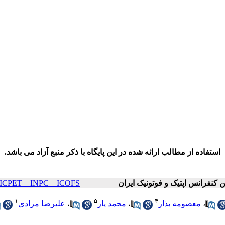
استفاده از مطالب ارائه شده در این پایگاه با ذکر منبع آزاد می باشد.
ICOP & ICPET _ INPC _ ICOFS سال۲۵ 
۱
۵
۴
،
معصومه بذار
،
محمد یار
،
علیرضا مرادی