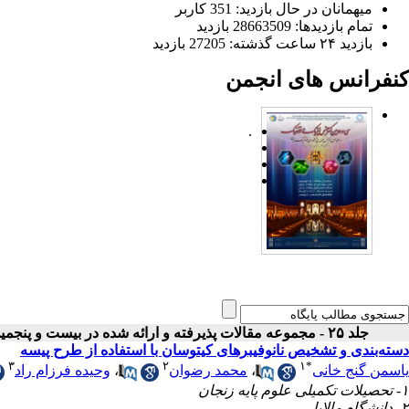
میهمانان در حال بازدید: 351 کاربر
تمام بازدید‌ها: 28663509 بازدید
بازدید ۲۴ ساعت گذشته: 27205 بازدید
کنفرانس های انجمن
.
جلد ۲۵ - مجموعه مقالات پذیرفته و ارائه شده در بیست و پنجمین کنفرانس اپتیک و فوتونیک ایران
دسته‌بندی و تشخیص نانوفیبرهای کیتوسان با استفاده از طرح پیسه
۳
۲
۱
*
یاسمن گنج خانی
،
محمد رضوان
،
وحیده فرزام راد
۱- تحصیلات تکمیلی علوم پایه زنجان
۲- دانشگاه مالایا