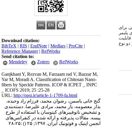
ی برای
 پلیمر
قابلیت
Download citation:
دو نوع
BibTeX
|
RIS
|
EndNote
|
Medlars
|
ProCite
|
Reference Manager
|
RefWorks
Send citation to:
Mendeley
Zotero
RefWorks
Ganjkhani Y, Rezvan M, Farzaam rad V, Bazzar M,
Yar M, Moradi A. Classification of Chitosan Nano-
fibers by Speckle Patterns. ICOP & ICPET _ INPC
_ ICOFS 2019; 25 :25-28
URL:
http://opsi.ir/article-1-1709-fa.html
گنج خانی یاسمن، رضوان محمد، فرزام راد وحیده،
بذار معصومه، یار محمد، مرادی علیرضا. دسته‌بندی
و تشخیص نانوفیبرهای کیتوسان با استفاده از طرح
پیسه. مقالات پذیرفته و ارائه شده در کنفرانس‌های
انجمن اپتیک و فوتونیک ایران. ۱۳۹۷; ۲۵
()
:۲۵-۲۸