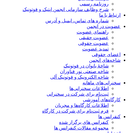
روزنامه رسمی
شرح وظایف سازمانی انجمن اپتیک و فوتونیک
ارتباط با ما
شماره های تماس، ایمیل و آدرس
عضویت در انجمن
راهنمای عضویت
عضویت حقیقی
عضویت حقوقی
تمدید عضویت
اعضای حقوقی
شاخه‌های انجمن
شاخۀ بانوان در فوتونیک
شاخه صنعتی نور فناوران
شاخه‌ الکترونیک و فوتونیک آلی
سخنرانی‌های ماهانه
اطلاعات سخنرانی‌‌ها
ثبت‌نام برای شرکت در سخنرانی
کارگاه‌های آموزشی
اطلاعات کارگاه‌ها و مجریان
فرم ثبت‌نام برای شرکت در کارگاه
کنفرانس ها
کنفرانس های برگزار شده
مجموعه مقالات کنفرانس ها