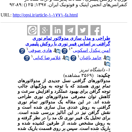
کنفرانس‌های انجمن اپتیک و فوتونیک ایران. ۱۳۹۷; ۲۵
()
:۸۹-۹۲
URL:
http://opsi.ir/article-۱-۱۷۷۱-fa.html
طراحی و مدل سازی مدولاتور تمام نوری
گرافنی بر اساس فیبر نوری با روکش پلیمری
۱
۱
*
امین نیکدل اسکویی
،
هادی صوفی
۱
۱
،
حامد باغبان
،
غلامرضا کیانی
۱- دانشگاه تبریز
چکیده:
(۳۵۶۹ مشاهده)
مدولاتورهای گرافنی نسل جدیدی از مدولاتورهای
تمام نوری هستند که با توجه به ویژگی­های جالب
توجه گرافن برای بهبود عملکرد و افزایش سرعت و
کاهش توان مصرفی مدولاتورهای نوری طراحی
شده اند. در این مقاله یک مدولاتور تمام نوری
گرافنی به روش عددی مدل سازی شده است و
نقش گرافن نیز در این آنالیز بررسی شده است.
برای تحلیل یک فیبر نوری تک مد را در نظر گرفته و
به روش مشخص شده، از طرفین کشیده شده و
باریک شده است. سپس بر روی قسمت باریک شده