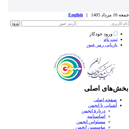
1 مرداد 1405
|
English
ورود خودکار
ثبت نام
بازیابی رمز عبور
خش‌های اصلی
صفحه اصلی
آشنایی با انجمن
دربارۀ انجمن
اساسنامه
مسئولین انجمن
مؤسسین انجمن