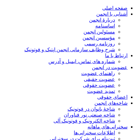
صفحه اصلی
آشنایی با انجمن
دربارۀ انجمن
اساسنامه
مسئولین انجمن
مؤسسین انجمن
روزنامه رسمی
شرح وظایف سازمانی انجمن اپتیک و فوتونیک
ارتباط با ما
شماره های تماس، ایمیل و آدرس
عضویت در انجمن
راهنمای عضویت
عضویت حقیقی
عضویت حقوقی
تمدید عضویت
اعضای حقوقی
شاخه‌های انجمن
شاخۀ بانوان در فوتونیک
شاخه صنعتی نور فناوران
شاخه‌ الکترونیک و فوتونیک آلی
سخنرانی‌های ماهانه
اطلاعات سخنرانی‌‌ها
ثبت‌نام برای شرکت در سخنرانی