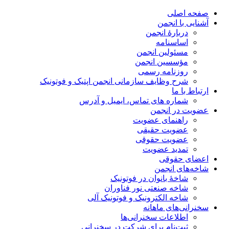
صفحه اصلی
آشنایی با انجمن
دربارۀ انجمن
اساسنامه
مسئولین انجمن
مؤسسین انجمن
روزنامه رسمی
شرح وظایف سازمانی انجمن اپتیک و فوتونیک
ارتباط با ما
شماره های تماس، ایمیل و آدرس
عضویت در انجمن
راهنمای عضویت
عضویت حقیقی
عضویت حقوقی
تمدید عضویت
اعضای حقوقی
شاخه‌های انجمن
شاخۀ بانوان در فوتونیک
شاخه صنعتی نور فناوران
شاخه‌ الکترونیک و فوتونیک آلی
سخنرانی‌های ماهانه
اطلاعات سخنرانی‌‌ها
ثبت‌نام برای شرکت در سخنرانی