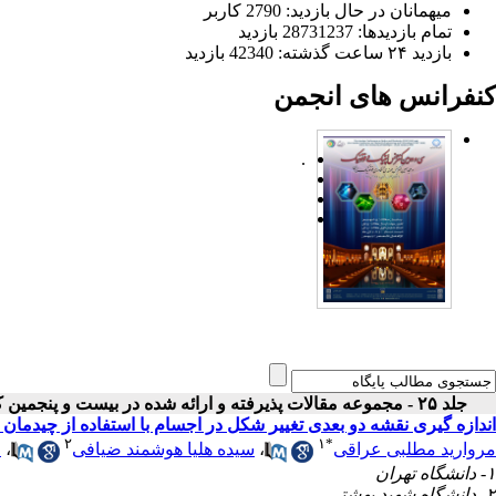
میهمانان در حال بازدید: 2790 کاربر
تمام بازدید‌ها: 28731237 بازدید
بازدید ۲۴ ساعت گذشته: 42340 بازدید
کنفرانس های انجمن
.
جلد ۲۵ - مجموعه مقالات پذیرفته و ارائه شده در بیست و پنجمین کنفرانس اپتیک و فوتونیک ایران
اندازه گیری نقشه دو بعدی تغییر شکل در اجسام با استفاده از چیدمان ب
۲
۱
*
مروارید مطلبی عراقی
،
سیده هلیا هوشمند ضیافی
،
خ
۱- دانشگاه تهران
۲- دانشگاه شهید بهشتی