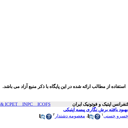
استفاده از مطالب ارائه شده در این پایگاه با ذکر منبع آزاد می باشد.
ICOP & ICPET _ INPC _ ICOFS سال۲۵ صفحات ۴
هبود یافته برش نگاری پیسه اپتیکی
۲
۱
سرو حسنی
،
معصومه دشتدار