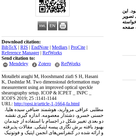
د. این
 تصویر
خواسته
ک صفحه
Download citation:
BibTeX
|
RIS
|
EndNote
|
Medlars
|
ProCite
|
Reference Manager
|
RefWorks
Send citation to:
Mendeley
Zotero
RefWorks
Motallebi araghi M, Hooshmand ziafi S H, Hasani
K, Dashtdar M. Two dimensional deformation map
measurement using an improved optical speckle
shearography setup. ICOP & ICPET _ INPC _
ICOFS 2019; 25 :1141-1144
URL:
http://opsi.ir/article-1-1664-fa.html
مطلبی عراقی مروارید، هوشمند ضیافی سیده هلیا،
حسنی خسرو، دشتدار معصومه. اندازه گیری نقشه
دو بعدی تغییر شکل در اجسام با استفاده از چیدمان
بهبود یافته برش نگاری پیسه اپتیکی. مقالات پذیرفته
و ارائه شده در کنفرانس‌های انجمن اپتیک و فوتونیک