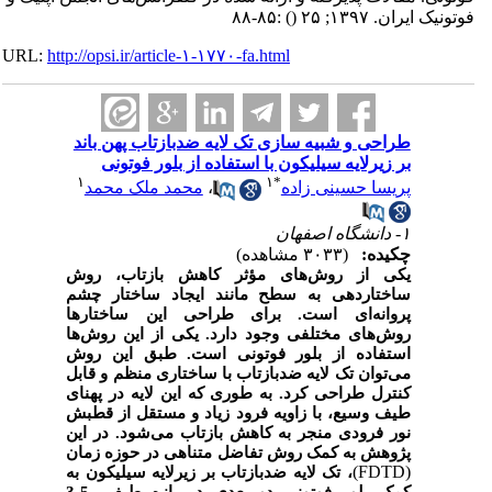
فوتونیک ایران. ۱۳۹۷; ۲۵
()
:۸۵-۸۸
URL:
http://opsi.ir/article-۱-۱۷۷۰-fa.html
طراحی و شبیه سازی تک لایه ضدبازتاب پهن باند
بر زیرلایه سیلیکون با استفاده از بلور فوتونی
۱
۱
*
پریسا حسینی زاده
،
محمد ملک محمد
۱- دانشگاه اصفهان
چکیده:
(۳۰۳۳ مشاهده)
یکی از روش‌های مؤثر کاهش بازتاب، روش
ساختاردهی به سطح مانند ایجاد ساختار چشم
پروانه‌ای است. برای طراحی این ساختارها
روش‌های مختلفی وجود دارد. یکی از این روش‌ها
استفاده از بلور فوتونی است. طبق این روش
می‌توان تک لایه ضدبازتاب با ساختاری منظم و قابل
کنترل طراحی کرد. به طوری که این لایه در پهنای
طیف وسیع، با زاویه فرود زیاد و مستقل از قطبش
نور فرودی منجر به کاهش بازتاب می‌شود. در این
پژوهش به کمک
روش تفاضل متناهی در حوزه زمان
(FDTD)
، تک لایه ضدبازتاب بر زیرلایه سیلیکون به
کمک بلور فوتونی دو بعدی در بازه طیفی 5-3