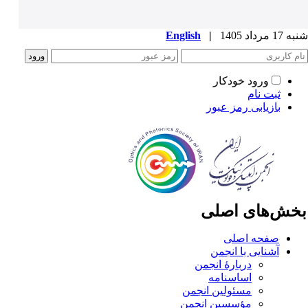
1 مرداد 1405
|
English
ورود خودکار
ثبت نام
بازیابی رمز عبور
خش‌های اصلی
صفحه اصلی
آشنایی با انجمن
دربارۀ انجمن
اساسنامه
مسئولین انجمن
مؤسسین انجمن