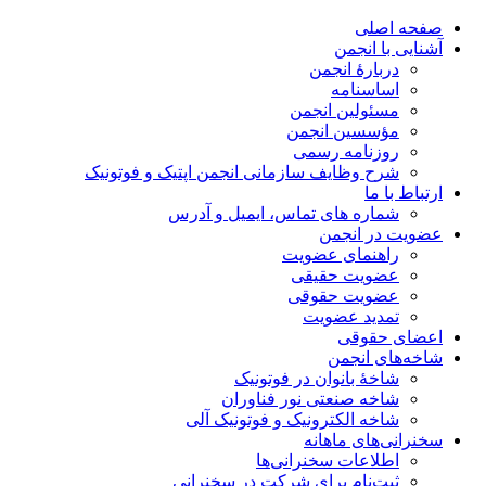
صفحه اصلی
آشنایی با انجمن
دربارۀ انجمن
اساسنامه
مسئولین انجمن
مؤسسین انجمن
روزنامه رسمی
شرح وظایف سازمانی انجمن اپتیک و فوتونیک
ارتباط با ما
شماره های تماس، ایمیل و آدرس
عضویت در انجمن
راهنمای عضویت
عضویت حقیقی
عضویت حقوقی
تمدید عضویت
اعضای حقوقی
شاخه‌های انجمن
شاخۀ بانوان در فوتونیک
شاخه صنعتی نور فناوران
شاخه‌ الکترونیک و فوتونیک آلی
سخنرانی‌های ماهانه
اطلاعات سخنرانی‌‌ها
ثبت‌نام برای شرکت در سخنرانی