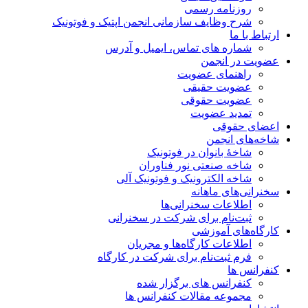
روزنامه رسمی
شرح وظایف سازمانی انجمن اپتیک و فوتونیک
ارتباط با ما
شماره های تماس، ایمیل و آدرس
عضویت در انجمن
راهنمای عضویت
عضویت حقیقی
عضویت حقوقی
تمدید عضویت
اعضای حقوقی
شاخه‌های انجمن
شاخۀ بانوان در فوتونیک
شاخه صنعتی نور فناوران
شاخه‌ الکترونیک و فوتونیک آلی
سخنرانی‌های ماهانه
اطلاعات سخنرانی‌‌ها
ثبت‌نام برای شرکت در سخنرانی
کارگاه‌های آموزشی
اطلاعات کارگاه‌ها و مجریان
فرم ثبت‌نام برای شرکت در کارگاه
کنفرانس ها
کنفرانس های برگزار شده
مجموعه مقالات کنفرانس ها