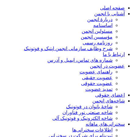
صفحه اصلی
آشنایی با انجمن
دربارۀ انجمن
اساسنامه
مسئولین انجمن
مؤسسین انجمن
روزنامه رسمی
شرح وظایف سازمانی انجمن اپتیک و فوتونیک
ارتباط با ما
شماره های تماس، ایمیل و آدرس
عضویت در انجمن
راهنمای عضویت
عضویت حقیقی
عضویت حقوقی
تمدید عضویت
اعضای حقوقی
شاخه‌های انجمن
شاخۀ بانوان در فوتونیک
شاخه صنعتی نور فناوران
شاخه‌ الکترونیک و فوتونیک آلی
سخنرانی‌های ماهانه
اطلاعات سخنرانی‌‌ها
ثبت‌نام برای شرکت در سخنرانی