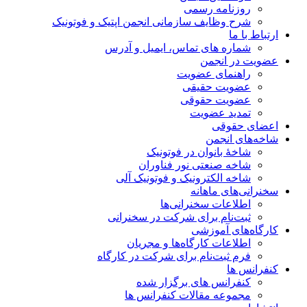
روزنامه رسمی
شرح وظایف سازمانی انجمن اپتیک و فوتونیک
ارتباط با ما
شماره های تماس، ایمیل و آدرس
عضویت در انجمن
راهنمای عضویت
عضویت حقیقی
عضویت حقوقی
تمدید عضویت
اعضای حقوقی
شاخه‌های انجمن
شاخۀ بانوان در فوتونیک
شاخه صنعتی نور فناوران
شاخه‌ الکترونیک و فوتونیک آلی
سخنرانی‌های ماهانه
اطلاعات سخنرانی‌‌ها
ثبت‌نام برای شرکت در سخنرانی
کارگاه‌های آموزشی
اطلاعات کارگاه‌ها و مجریان
فرم ثبت‌نام برای شرکت در کارگاه
کنفرانس ها
کنفرانس های برگزار شده
مجموعه مقالات کنفرانس ها