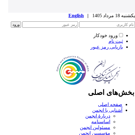
ه 18 مرداد 1405
|
English
ورود خودکار
ثبت نام
بازیابی رمز عبور
خش‌های اصلی
صفحه اصلی
آشنایی با انجمن
دربارۀ انجمن
اساسنامه
مسئولین انجمن
مؤسسین انجمن