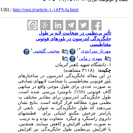
URL:
http://opsi.ir/article-۱-۱۸۴۹-fa.html
تأثیر بی‌نظمی در ضخامت لایه بر طول
جایگزیدگی اندرسون در بلورهای فوتونی
مغناطیسی
۱
۱
*
مهرناز سرابندی
،
مجتبی گلشنی
۱
،
مهدی زمانی
۱- دانشگاه شهید باهنر کرمان
چکیده:
(۳۱۱۸ مشاهده)
در این مقاله جایگزیدگی اندرسون در ساختارهای
بلور فوتونی مغناطیسی با ضخامت لایه­های تصادفی
به صورت عددی برای طول موجی واقع در
میانه­­ی
گاف فوتونی (1550 نانومتر) بررسی شده است.
طول جایگزیدگی اندرسون برای مقادیر
مختلف بی­
نظمی مورد مطالعه قرار
گرفته است. نتایج نشان
می
دهند که طول جایگزیدگی به عنوان تابعی از
پارامتر چرخش مگنتو اپتیکی برای قطبش­های
دایروی راستگرد و چپگرد متفاوت بوده و به ترتیب
به صورت خطی افزایش و کاهش می­یابند. همچنین،
با افزایش بی
نظمی طول جایگزیدگی نیز افزایش