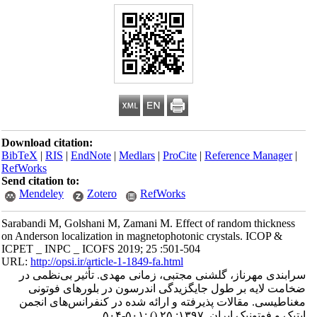
Download citation:
BibTeX
|
RIS
|
EndNote
|
Medlars
|
ProCite
|
Reference Manager
|
RefWorks
Send citation to:
Mendeley
Zotero
RefWorks
Sarabandi M, Golshani M, Zamani M. Effect of random thickness
on Anderson localization in magnetophotonic crystals. ICOP &
ICPET _ INPC _ ICOFS 2019; 25 :501-504
URL:
http://opsi.ir/article-1-1849-fa.html
سرابندی مهرناز، گلشنی مجتبی، زمانی مهدی. تأثیر بی‌نظمی در
ضخامت لایه بر طول جایگزیدگی اندرسون در بلورهای فوتونی
مغناطیسی. مقالات پذیرفته و ارائه شده در کنفرانس‌های انجمن
اپتیک و فوتونیک ایران. ۱۳۹۷; ۲۵
()
:۵۰۱-۵۰۴