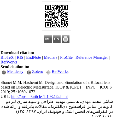
Download citation:
BibTeX
|
RIS
|
EndNote
|
Medlars
|
ProCite
|
Reference Manager
|
RefWorks
Send citation to:
Mendeley
Zotero
RefWorks
Shanei M M, Hashemi M. Design and Simulation of ‌a Bifocal lens
based on Dielectric Metasurface. ICOP & ICPET _ INPC _ ICOFS
2019; 25 :1069-1072
URL:
http://opsi.ir/article-1-1932-fa.html
شانئی محمد مهدی، هاشمی مهدیه. طراحی و شبیه سازی لنز دو
کانونه بر اساس فراسطوح دی‌الکتریک. مقالات پذیرفته و ارائه شده
در کنفرانس‌های انجمن اپتیک و فوتونیک ایران. ۱۳۹۷; ۲۵
()
:۱۰۶۹-۱۰۷۲