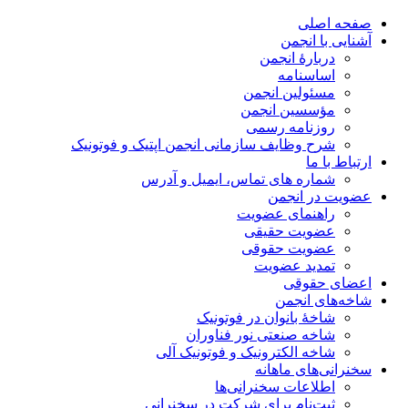
صفحه اصلی
آشنایی با انجمن
دربارۀ انجمن
اساسنامه
مسئولین انجمن
مؤسسین انجمن
روزنامه رسمی
شرح وظایف سازمانی انجمن اپتیک و فوتونیک
ارتباط با ما
شماره های تماس، ایمیل و آدرس
عضویت در انجمن
راهنمای عضویت
عضویت حقیقی
عضویت حقوقی
تمدید عضویت
اعضای حقوقی
شاخه‌های انجمن
شاخۀ بانوان در فوتونیک
شاخه صنعتی نور فناوران
شاخه‌ الکترونیک و فوتونیک آلی
سخنرانی‌های ماهانه
اطلاعات سخنرانی‌‌ها
ثبت‌نام برای شرکت در سخنرانی