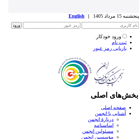
به 15 مرداد 1405
|
English
ورود خودکار
ثبت نام
بازیابی رمز عبور
خش‌های اصلی
صفحه اصلی
آشنایی با انجمن
دربارۀ انجمن
اساسنامه
مسئولین انجمن
مؤسسین انجمن