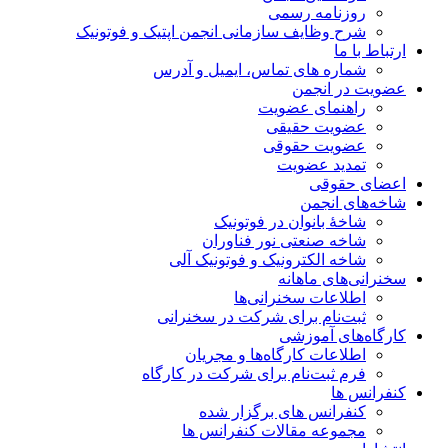
روزنامه رسمی
شرح وظایف سازمانی انجمن اپتیک و فوتونیک
ارتباط با ما
شماره های تماس، ایمیل و آدرس
عضویت در انجمن
راهنمای عضویت
عضویت حقیقی
عضویت حقوقی
تمدید عضویت
اعضای حقوقی
شاخه‌های انجمن
شاخۀ بانوان در فوتونیک
شاخه صنعتی نور فناوران
شاخه‌ الکترونیک و فوتونیک آلی
سخنرانی‌های ماهانه
اطلاعات سخنرانی‌‌ها
ثبت‌نام برای شرکت در سخنرانی
کارگاه‌های آموزشی
اطلاعات کارگاه‌ها و مجریان
فرم ثبت‌نام برای شرکت در کارگاه
کنفرانس ها
کنفرانس های برگزار شده
مجموعه مقالات کنفرانس ها