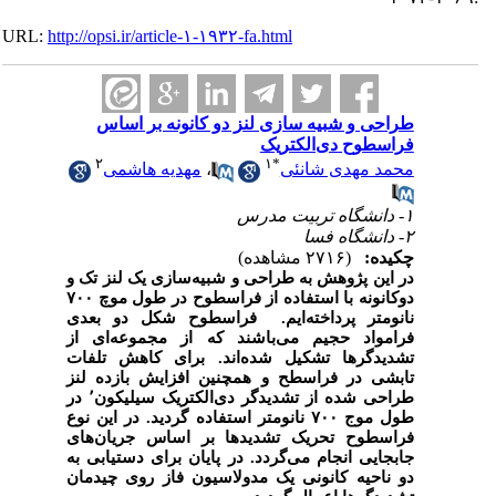
URL:
http://opsi.ir/article-۱-۱۹۳۲-fa.html
طراحی و شبیه سازی لنز دو کانونه بر اساس
فراسطوح دی‌الکتریک
۲
۱
*
محمد مهدی شانئی
،
مهدیه هاشمی
۱- دانشگاه تربیت مدرس
۲- دانشگاه فسا
چکیده:
(۲۷۱۶ مشاهده)
در این
پ
ژوهش به طراحی و شبیه‌سازی یک لنز تک و
دوکانونه با استفاده از فراسطوح در طول موچ ۷۰۰
نانومتر پرداخته‌ایم.
فراسطوح شکل دو بعدی
فرامواد حجیم می‌باشند که از مجموعه‌ای از
تشدیدگرها تشکیل شده‌اند. برای کاهش تلفات
تابشی در فراسطح و همچنین افزایش بازده لنز
طراحی شده از تشدیدگر دی‌الکتریک سیلیکون٬ در
طول موج ۷۰۰ نانومتر استفاده گردید. در این نوع
فراسطوح تحریک تشدیدها بر اساس جریان‌های
جابجایی انجام می‌گردد. در پایان برای دستیابی به
دو ناحیه کانونی یک مدولاسیون فاز روی چیدمان