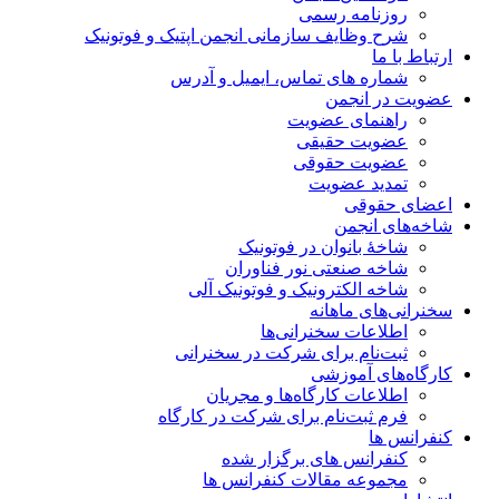
روزنامه رسمی
شرح وظایف سازمانی انجمن اپتیک و فوتونیک
ارتباط با ما
شماره های تماس، ایمیل و آدرس
عضویت در انجمن
راهنمای عضویت
عضویت حقیقی
عضویت حقوقی
تمدید عضویت
اعضای حقوقی
شاخه‌های انجمن
شاخۀ بانوان در فوتونیک
شاخه صنعتی نور فناوران
شاخه‌ الکترونیک و فوتونیک آلی
سخنرانی‌های ماهانه
اطلاعات سخنرانی‌‌ها
ثبت‌نام برای شرکت در سخنرانی
کارگاه‌های آموزشی
اطلاعات کارگاه‌ها و مجریان
فرم ثبت‌نام برای شرکت در کارگاه
کنفرانس ها
کنفرانس های برگزار شده
مجموعه مقالات کنفرانس ها