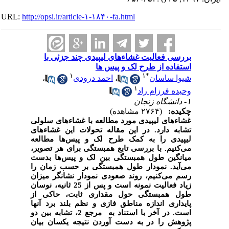
URL:
http://opsi.ir/article-۱-۱۸۴۰-fa.html
بررسی فعالیت غشاءهای لیپیدی چند جزئی با
استفاده از طرح لک و پیس ها
۱
۱
*
شیوا ساسان
،
احمد درودی
،
۱
وحیده فرزام راد
۱- دانشگاه زنجان
چکیده:
(۲۷۶۴ مشاهده)
غشاء
های لیپیدی مورد مطالع
ه
با غشاء
های سلولی
تشابه دارد.
در این مقاله تحولات این غشاء
های
لیپیدی را به کمک طرح لک و پیس
ها مطالعه
می
کنیم. با بررسی تابع همبستگی برای هر تصویر،
میانگین طول همبستگی بین لک و پیس
ها بدست
می
آید. نمودار طول همبستگی بر حسب زمان
را
رسم می
کنیم، روند صعودی نمودار نشانگر میزان
زیاد فعالیت نمونه است و پس از 25 ثانیه، نوسان
طول همبستگی حول مقداری ثابت، حاکی از
پایداری اندازه مناطق فازی و نظم بلند برد آنها
است. در آخر با استناد به مرجع 2، تشابه بین دو
پژوهش را در به دست آوردن نتیجه یکسان بیان