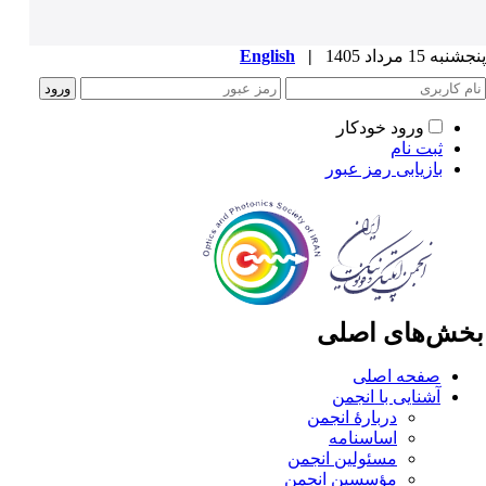
به 15 مرداد 1405
|
English
ورود خودکار
ثبت نام
بازیابی رمز عبور
خش‌های اصلی
صفحه اصلی
آشنایی با انجمن
دربارۀ انجمن
اساسنامه
مسئولین انجمن
مؤسسین انجمن