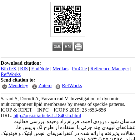
Download citation:
BibTeX
|
RIS
|
EndNote
|
Medlars
|
ProCite
|
Reference Manager
|
RefWorks
Send citation to:
Mendeley
Zotero
RefWorks
Sasani S, Dorudi A, Farzam rad V. Investigation of dynamic
multicomponent lipid membranes by means of speckle patterns.
ICOP & ICPET _ INPC _ ICOFS 2019; 25 :653-656
URL:
http://opsi.ir/article-1-1840-fa.html
ساسان شیوا، درودی احمد، فرزام راد وحیده. بررسی فعالیت
غشاءهای لیپیدی چند جزئی با استفاده از طرح لک و پیس ها.
مقالات پذیرفته و ارائه شده در کنفرانس‌های انجمن اپتیک و فوتونیک
ایران. ۱۳۹۷; ۲۵
()
:۶۵۳-۶۵۶