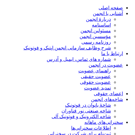
صفحه اصلی
آشنایی با انجمن
دربارۀ انجمن
اساسنامه
مسئولین انجمن
مؤسسین انجمن
روزنامه رسمی
شرح وظایف سازمانی انجمن اپتیک و فوتونیک
ارتباط با ما
شماره های تماس، ایمیل و آدرس
عضویت در انجمن
راهنمای عضویت
عضویت حقیقی
عضویت حقوقی
تمدید عضویت
اعضای حقوقی
شاخه‌های انجمن
شاخۀ بانوان در فوتونیک
شاخه صنعتی نور فناوران
شاخه‌ الکترونیک و فوتونیک آلی
سخنرانی‌های ماهانه
اطلاعات سخنرانی‌‌ها
ثبت‌نام برای شرکت در سخنرانی