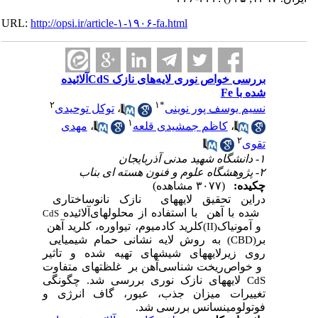
URL:
http://opsi.ir/article-۱-۱۹۰۶-fa.html
بررسی خواص نوری لایه‌های نازک CdSآلائیده
شده با Fe
۲
۱
*
نسیم یوسف پور نوینی
،
توکل توحیدی
۱
،
کاظم جمشیدی قلعه
،
مهدی
۲
تقوی
۱- دانشگاه شهید مدنی آذربایجان
۲- پژوهشگاه علوم و فنون هسته ای بناب
چکیده:
(۳۰۷۷ مشاهده)
دراین تحقیق لایه­های نازک نانوساختاری
شده با آهن با استفاده از محلول­های
آلائیده
CdS
و آمونیاک
کلرید کادمیوم، تیواوره، کلرید آهن
(II)
بر
به روش لایه نشانی حمام شیمیایی
(CBD)
روی زیرلایه­های شیشه­ای تهیه شده و تاثیر
و خواص
ریخت شناسی
آهن بر
غلظتهای متفاوت
لایه­های نازک
نوری
بررسی شد.
چگونگی
CdS
تغییرات میزان جذب، عبور، گاف انرژی و
فوتولومینسانس بررسی شد.