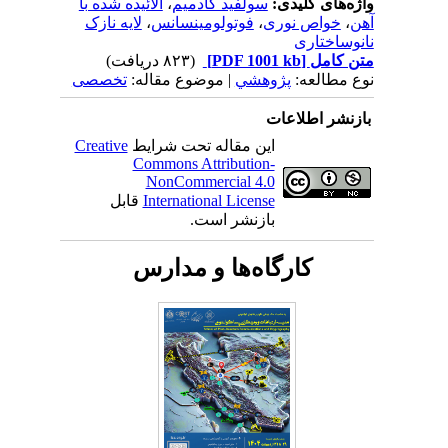
واژه‌های کلیدی:
سولفید کادمیم
،
آلائیده شده با
آهن
،
خواص نوری
،
فوتولومینسانس
،
لایه نازک
نانوساختاری
متن کامل
[PDF 1001 kb]
(۸۲۳ دریافت)
نوع مطالعه:
پژوهشي
| موضوع مقاله:
تخصصی
بازنشر اطلاعات
این مقاله تحت شرایط
Creative
Commons Attribution-
NonCommercial 4.0
International License
قابل
بازنشر است.
کارگاه‌ها و مدارس