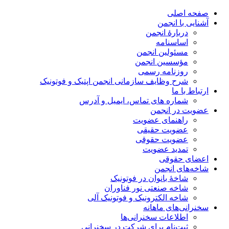
صفحه اصلی
آشنایی با انجمن
دربارۀ انجمن
اساسنامه
مسئولین انجمن
مؤسسین انجمن
روزنامه رسمی
شرح وظایف سازمانی انجمن اپتیک و فوتونیک
ارتباط با ما
شماره های تماس، ایمیل و آدرس
عضویت در انجمن
راهنمای عضویت
عضویت حقیقی
عضویت حقوقی
تمدید عضویت
اعضای حقوقی
شاخه‌های انجمن
شاخۀ بانوان در فوتونیک
شاخه صنعتی نور فناوران
شاخه‌ الکترونیک و فوتونیک آلی
سخنرانی‌های ماهانه
اطلاعات سخنرانی‌‌ها
ثبت‌نام برای شرکت در سخنرانی