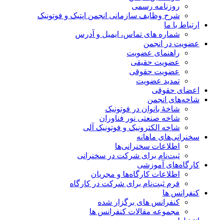
روزنامه رسمی
شرح وظایف سازمانی انجمن اپتیک و فوتونیک
ارتباط با ما
شماره های تماس، ایمیل و آدرس
عضویت در انجمن
راهنمای عضویت
عضویت حقیقی
عضویت حقوقی
تمدید عضویت
اعضای حقوقی
شاخه‌های انجمن
شاخۀ بانوان در فوتونیک
شاخه صنعتی نور فناوران
شاخه‌ الکترونیک و فوتونیک آلی
سخنرانی‌های ماهانه
اطلاعات سخنرانی‌‌ها
ثبت‌نام برای شرکت در سخنرانی
کارگاه‌های آموزشی
اطلاعات کارگاه‌ها و مجریان
فرم ثبت‌نام برای شرکت در کارگاه
کنفرانس ها
کنفرانس های برگزار شده
مجموعه مقالات کنفرانس ها