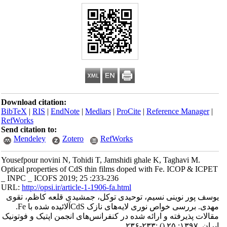
Download citation:
BibTeX
|
RIS
|
EndNote
|
Medlars
|
ProCite
|
Reference Manager
|
RefWorks
Send citation to:
Mendeley
Zotero
RefWorks
Yousefpour novini N, Tohidi T, Jamshidi ghale K, Taghavi M.
Optical properties of CdS thin films doped with Fe. ICOP & ICPET
_ INPC _ ICOFS 2019; 25 :233-236
URL:
http://opsi.ir/article-1-1906-fa.html
یوسف پور نوینی نسیم، توحیدی توکل، جمشیدی قلعه کاظم، تقوی
مهدی. بررسی خواص نوری لایه‌های نازک CdSآلائیده شده با Fe.
مقالات پذیرفته و ارائه شده در کنفرانس‌های انجمن اپتیک و فوتونیک
ایران. ۱۳۹۷; ۲۵
()
:۲۳۳-۲۳۶