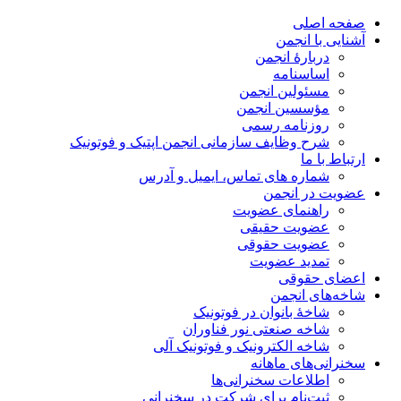
صفحه اصلی
آشنایی با انجمن
دربارۀ انجمن
اساسنامه
مسئولین انجمن
مؤسسین انجمن
روزنامه رسمی
شرح وظایف سازمانی انجمن اپتیک و فوتونیک
ارتباط با ما
شماره های تماس، ایمیل و آدرس
عضویت در انجمن
راهنمای عضویت
عضویت حقیقی
عضویت حقوقی
تمدید عضویت
اعضای حقوقی
شاخه‌های انجمن
شاخۀ بانوان در فوتونیک
شاخه صنعتی نور فناوران
شاخه‌ الکترونیک و فوتونیک آلی
سخنرانی‌های ماهانه
اطلاعات سخنرانی‌‌ها
ثبت‌نام برای شرکت در سخنرانی