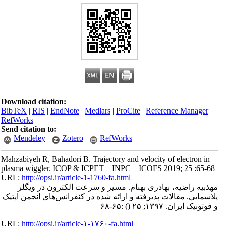
Download citation:
BibTeX
|
RIS
|
EndNote
|
Medlars
|
ProCite
|
Reference Manager
|
RefWorks
Send citation to:
Mendeley
Zotero
RefWorks
Mahzabiyeh R, Bahadori B. Trajectory and velocity of electron in
plasma wiggler. ICOP & ICPET _ INPC _ ICOFS 2019; 25 :65-68
URL:
http://opsi.ir/article-1-1760-fa.html
مهذبیه راضیه، بهادری بهنام. مسیر و سرعت الکترون در ویگلر
پلاسمایی. مقالات پذیرفته و ارائه شده در کنفرانس‌های انجمن اپتیک
و فوتونیک ایران. ۱۳۹۷; ۲۵
()
:۶۵-۶۸
URL:
http://opsi.ir/article-۱-۱۷۶۰-fa.html