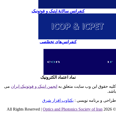
کنفرانس سالانۀ اپتیک و فوتونیک
کنفرانس‌های تخصّصی
نماد اعتماد الکترونیک
یه حقوق این وب سایت متعلق به
انجمن اپتیک و فوتونیک ایران
می
شد.
احی و برنامه نویسی :
یکتاوب افزار شرق
Optics and Photonics Society of Iran
© 2026 