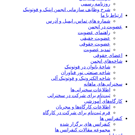
روزنامه رسمی
شرح وظایف سازمانی انجمن اپتیک و فوتونیک
ارتباط با ما
شماره های تماس، ایمیل و آدرس
عضویت در انجمن
راهنمای عضویت
عضویت حقیقی
عضویت حقوقی
تمدید عضویت
اعضای حقوقی
شاخه‌های انجمن
شاخۀ بانوان در فوتونیک
شاخه صنعتی نور فناوران
شاخه‌ الکترونیک و فوتونیک آلی
سخنرانی‌های ماهانه
اطلاعات سخنرانی‌‌ها
ثبت‌نام برای شرکت در سخنرانی
کارگاه‌های آموزشی
اطلاعات کارگاه‌ها و مجریان
فرم ثبت‌نام برای شرکت در کارگاه
کنفرانس ها
کنفرانس های برگزار شده
مجموعه مقالات کنفرانس ها