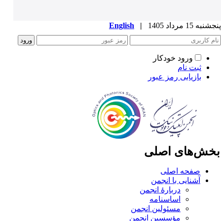
به 15 مرداد 1405
|
English
ورود خودکار
ثبت نام
بازیابی رمز عبور
خش‌های اصلی
صفحه اصلی
آشنایی با انجمن
دربارۀ انجمن
اساسنامه
مسئولین انجمن
مؤسسین انجمن