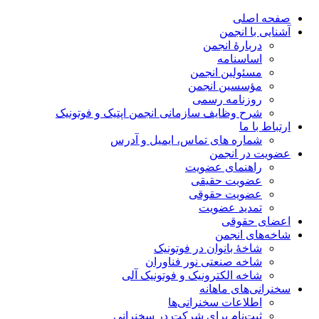
صفحه اصلی
آشنایی با انجمن
دربارۀ انجمن
اساسنامه
مسئولین انجمن
مؤسسین انجمن
روزنامه رسمی
شرح وظایف سازمانی انجمن اپتیک و فوتونیک
ارتباط با ما
شماره های تماس، ایمیل و آدرس
عضویت در انجمن
راهنمای عضویت
عضویت حقیقی
عضویت حقوقی
تمدید عضویت
اعضای حقوقی
شاخه‌های انجمن
شاخۀ بانوان در فوتونیک
شاخه صنعتی نور فناوران
شاخه‌ الکترونیک و فوتونیک آلی
سخنرانی‌های ماهانه
اطلاعات سخنرانی‌‌ها
ثبت‌نام برای شرکت در سخنرانی