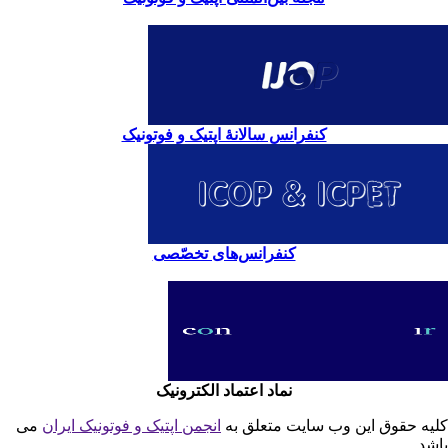
کنفرانس سالانۀ اپتیک و فوتونیک
کنفرانس‌های تخصّصی
نماد اعتماد الکترونیک
یه حقوق این وب سایت متعلق به
انجمن اپتیک و فوتونیک ایران
می
شد.