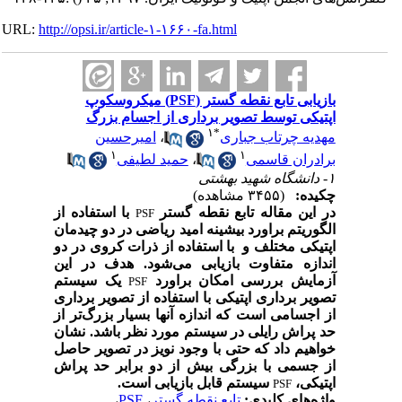
URL:
http://opsi.ir/article-۱-۱۶۶۰-fa.html
بازیابی تابع نقطه گستر (PSF) میکروسکوپ
اپتیکی توسط تصویر برداری از اجسام بزرگ
۱
*
مهدیه چرتاب جباری
،
امیرحسین
۱
۱
برادران قاسمی
،
حمید لطیفی
۱- دانشگاه شهید بهشتی
چکیده:
(۳۴۵۵ مشاهده)
در این مقاله تابع نقطه گستر
با استفاده از
PSF
الگوریتم براورد بیشینه امید ریاضی در دو چیدمان
اپتیکی مختلف و با استفاده از ذرات کروی در دو
اندازه متفاوت بازیابی می‌شود. هدف در این
آزمایش بررسی امکان براورد
یک سیستم
PSF
تصویر برداری اپتیکی با استفاده از تصویر برداری
از اجسامی است که اندازه آنها بسیار بزرگ‌تر از
حد پراش رایلی در سیستم مورد نظر باشد. نشان
خواهیم داد که حتی با وجود نویز در تصویر حاصل
از جسمی با بزرگی بیش از دو برابر حد پراش
اپتیکی،
سیستم قابل بازیابی است.
PSF
واژه‌های کلیدی:
تابع نقطه گستر
،
PSF
،