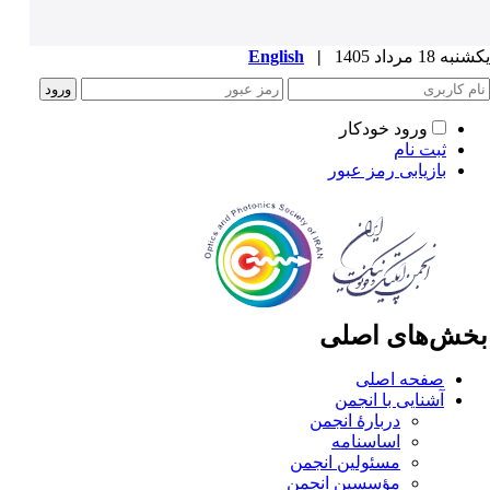
ه 18 مرداد 1405
|
English
ورود خودکار
ثبت نام
بازیابی رمز عبور
خش‌های اصلی
صفحه اصلی
آشنایی با انجمن
دربارۀ انجمن
اساسنامه
مسئولین انجمن
مؤسسین انجمن