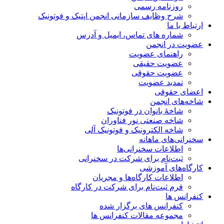
روزنامه رسمی
شرح وظایف سازمانی انجمن اپتیک و فوتونیک
ارتباط با ما
شماره های تماس، ایمیل و آدرس
عضویت در انجمن
راهنمای عضویت
عضویت حقیقی
عضویت حقوقی
تمدید عضویت
اعضای حقوقی
شاخه‌های انجمن
شاخۀ بانوان در فوتونیک
شاخه صنعتی نور فناوران
شاخه‌ الکترونیک و فوتونیک آلی
سخنرانی‌های ماهانه
اطلاعات سخنرانی‌‌ها
ثبت‌نام برای شرکت در سخنرانی
کارگاه‌های آموزشی
اطلاعات کارگاه‌ها و مجریان
فرم ثبت‌نام برای شرکت در کارگاه
کنفرانس ها
کنفرانس های برگزار شده
مجموعه مقالات کنفرانس ها