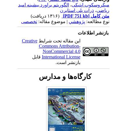
میکروسکوپ اپتیکی
،
الگوریتم براورد بیشینه امید
ریاضی
،
ذرات پلی استایرن
متن کامل
[PDF 751 kb]
(۱۳۱۶ دریافت)
نوع مطالعه:
پژوهشي
| موضوع مقاله:
تخصصی
بازنشر اطلاعات
این مقاله تحت شرایط
Creative
Commons Attribution-
NonCommercial 4.0
International License
قابل
بازنشر است.
کارگاه‌ها و مدارس