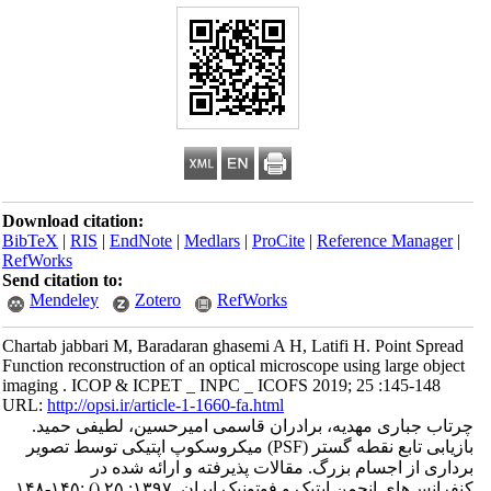
Download citation:
BibTeX
|
RIS
|
EndNote
|
Medlars
|
ProCite
|
Reference Manager
|
RefWorks
Send citation to:
Mendeley
Zotero
RefWorks
Chartab jabbari M, Baradaran ghasemi A H, Latifi H. Point Spread
Function reconstruction of an optical microscope using large object
imaging . ICOP & ICPET _ INPC _ ICOFS 2019; 25 :145-148
URL:
http://opsi.ir/article-1-1660-fa.html
چرتاب جباری مهدیه، برادران قاسمی امیرحسین، لطیفی حمید.
بازیابی تابع نقطه گستر (PSF) میکروسکوپ اپتیکی توسط تصویر
برداری از اجسام بزرگ. مقالات پذیرفته و ارائه شده در
کنفرانس‌های انجمن اپتیک و فوتونیک ایران. ۱۳۹۷; ۲۵
()
:۱۴۵-۱۴۸