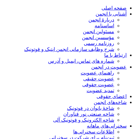
صفحه اصلی
آشنایی با انجمن
دربارۀ انجمن
اساسنامه
مسئولین انجمن
مؤسسین انجمن
روزنامه رسمی
شرح وظایف سازمانی انجمن اپتیک و فوتونیک
ارتباط با ما
شماره های تماس، ایمیل و آدرس
عضویت در انجمن
راهنمای عضویت
عضویت حقیقی
عضویت حقوقی
تمدید عضویت
اعضای حقوقی
شاخه‌های انجمن
شاخۀ بانوان در فوتونیک
شاخه صنعتی نور فناوران
شاخه‌ الکترونیک و فوتونیک آلی
سخنرانی‌های ماهانه
اطلاعات سخنرانی‌‌ها
ثبت‌نام برای شرکت در سخنرانی