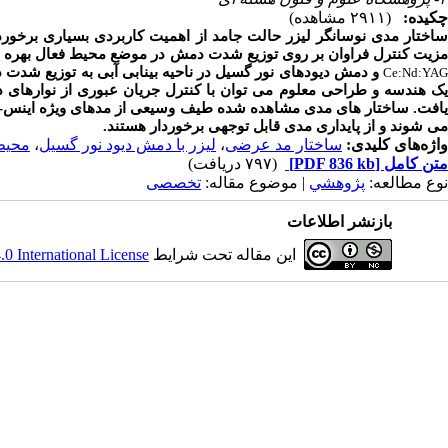
چکیده:
(۲۹۱۱ مشاهده)
ساختار مدی نوسانگر لیزر حالت جامد از اهمیت کاربردی بسیاری برخور
مزیت کنترل فراوان بر روی توزیع شدت دمش در موضع محیط فعال بهره م
و دمش دیودهای نور گسیل در ناحیه بینابی آبی به توزیع شدت
Ce:Nd:YAG
یک هندسه و طراحی معلوم می توان با کنترل جریان عبوری از نوارهای 
یافت. ساختار های مدی مشاهده شده طیف وسیعی از مدهای ویژه اینس-
می شوند و از پایداری مدی قابل توجهی برخوردار هستند.
واژه‌های کلیدی:
ساختار مد عرضی
،
لیزر با دمش دیود نور گسیل
،
محیط فعا
متن کامل
[PDF 836 kb]
(۷۹۷ دریافت)
نوع مطالعه:
پژوهشي
| موضوع مقاله:
تخصصی
بازنشر اطلاعات
این مقاله تحت شرایط
 International License