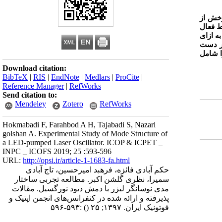
رخش از
ط فعال
ه ازای
زر دست
ا شامل
Download citation:
BibTeX
|
RIS
|
EndNote
|
Medlars
|
ProCite
|
Reference Manager
|
RefWorks
Send citation to:
Mendeley
Zotero
RefWorks
Hokmabadi F, Farahbod A H, Tajabadi S, Nazari
golshan A. Experimental Study of Mode Structure of
a LED-pumped Laser Oscillator. ICOP & ICPET _
INPC _ ICOFS 2019; 25 :593-596
URL:
http://opsi.ir/article-1-1683-fa.html
حکم آبادی فائزه، فرهبد امیرحسین، تاج آبادی
سمیرا، نظری گلشن اکبر. مطالعه تجربی ساختار
مدی نوسانگر لیزر با دمش دیود نورگسیل. مقالات
پذیرفته و ارائه شده در کنفرانس‌های انجمن اپتیک و
فوتونیک ایران. ۱۳۹۷; ۲۵
()
:۵۹۳-۵۹۶