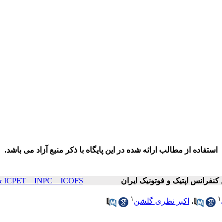
استفاده از مطالب ارائه شده در این پایگاه با ذکر منبع آزاد می باشد.
ICOP & ICPET _ INPC _ ICOFS سال۲۵ صفح
۱
۱
،
اکبر نظری گلشن