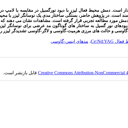
دار است. دمش محیط فعال لیزر با دیود نورگسیل در مقایسه با لامپ د
ند است. در پژوهش حاضر، بستگی ساختار مدی یک نوسانگر لیزر با محی
 دمش مورد مطالعه تجربی قرار گرفته است. مشاهدات نشان می دهند که ب
دیودهای نور گسیل به ساختار های گوناگون مد عرضی برای نوسانگر لی
گاوسی و حالت های مرزی هرمیت-گاوسی و لاگر-گاوسی تشدیدگر لیزر ر
ل Ce:Nd:YAG
،
مدهای اینس-گاوسی
Creative Commons Attribution-NonCommercial 4.0
قابل بازنشر است.