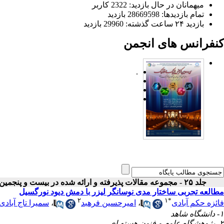
میهمانان در حال بازدید: 2322 کاربر
تمام بازدید‌ها: 28669598 بازدید
بازدید ۲۴ ساعت گذشته: 29960 بازدید
کنفرانس های انجمن
.
جلد ۲۵ - مجموعه مقالات پذیرفته و ارائه شده در بیست و پنجمین کنفرانس اپتیک و فوتونیک ایران
مطالعه تجربی ساختار مدی نوسانگر لیزر با دمش دیود نورگسیل
۲
۱
*
فائزه حکم آبادی
،
امیرحسین فرهبد
،
سمیرا تاج آبادی
۱- دانشگاه شاهد
۲- پژوهشگاه علوم و فنون هسته ای