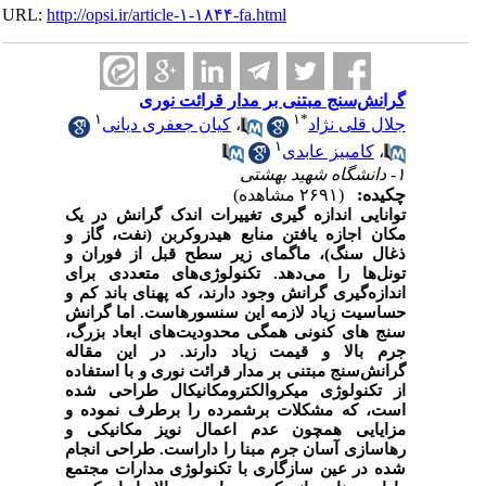
URL:
http://opsi.ir/article-۱-۱۸۴۴-fa.html
گرانش‌سنج مبتنی بر مدار قرائت نوری
۱
۱
*
جلال قلی نژاد
،
کیان جعفری دیانی
۱
،
کامبیز عابدی
۱- دانشگاه شهید بهشتی
چکیده:
(۲۶۹۱ مشاهده)
توانایی اندازه گیری تغییرات اندک گرانش در یک
مکان اجازه یافتن منابع هیدروکربن (نفت، گاز و
ذغال سنگ)، ماگمای زیر سطح قبل از فوران و
تونل‌ها را می‌دهد. تکنولوژی‌های متعددی برای
اندازه‌گیری گرانش وجود دارند، که پهنای باند کم و
حساسیت زیاد لازمه این سنسورهاست. اما گرانش
سنج های کنونی همگی محدودیت‌های ابعاد بزرگ،
جرم بالا و قیمت زیاد دارند. در این مقاله
گرانش‌سنج مبتنی بر مدار قرائت نوری و با استفاده
از تکنولوژی میکروالکترومکانیکال طراحی شده
است، که مشکلات برشمرده را برطرف نموده و
مزایایی همچون عدم اعمال نویز مکانیکی و
رهاسازی آسان جرم مبنا را داراست. طراحی انجام
شده در عین سازگاری با تکنولوژی مدارات مجتمع