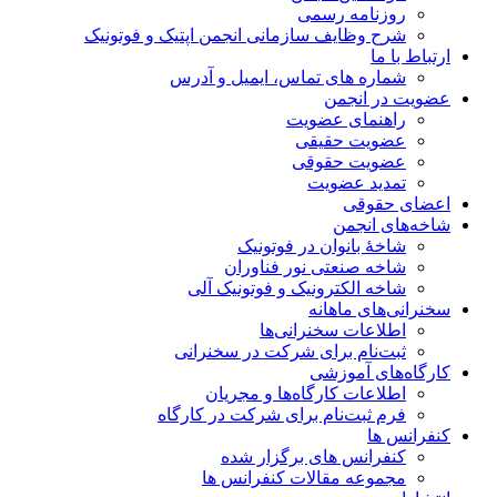
روزنامه رسمی
شرح وظایف سازمانی انجمن اپتیک و فوتونیک
ارتباط با ما
شماره های تماس، ایمیل و آدرس
عضویت در انجمن
راهنمای عضویت
عضویت حقیقی
عضویت حقوقی
تمدید عضویت
اعضای حقوقی
شاخه‌های انجمن
شاخۀ بانوان در فوتونیک
شاخه صنعتی نور فناوران
شاخه‌ الکترونیک و فوتونیک آلی
سخنرانی‌های ماهانه
اطلاعات سخنرانی‌‌ها
ثبت‌نام برای شرکت در سخنرانی
کارگاه‌های آموزشی
اطلاعات کارگاه‌ها و مجریان
فرم ثبت‌نام برای شرکت در کارگاه
کنفرانس ها
کنفرانس های برگزار شده
مجموعه مقالات کنفرانس ها