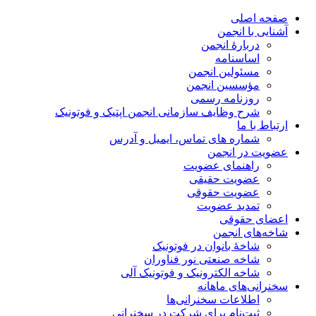
صفحه اصلی
آشنایی با انجمن
دربارۀ انجمن
اساسنامه
مسئولین انجمن
مؤسسین انجمن
روزنامه رسمی
شرح وظایف سازمانی انجمن اپتیک و فوتونیک
ارتباط با ما
شماره های تماس، ایمیل و آدرس
عضویت در انجمن
راهنمای عضویت
عضویت حقیقی
عضویت حقوقی
تمدید عضویت
اعضای حقوقی
شاخه‌های انجمن
شاخۀ بانوان در فوتونیک
شاخه صنعتی نور فناوران
شاخه‌ الکترونیک و فوتونیک آلی
سخنرانی‌های ماهانه
اطلاعات سخنرانی‌‌ها
ثبت‌نام برای شرکت در سخنرانی