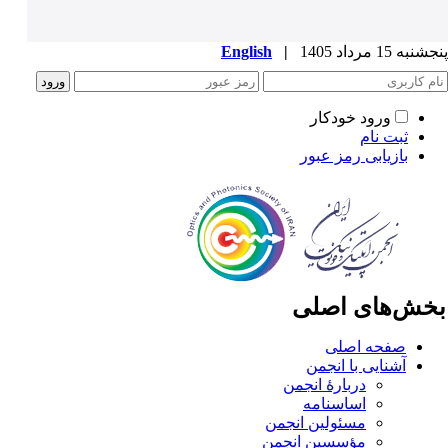
به 15 مرداد 1405
|
English
ورود خودکار
ثبت نام
بازیابی رمز عبور
خش‌های اصلی
صفحه اصلی
آشنایی با انجمن
دربارۀ انجمن
اساسنامه
مسئولین انجمن
مؤسسین انجمن