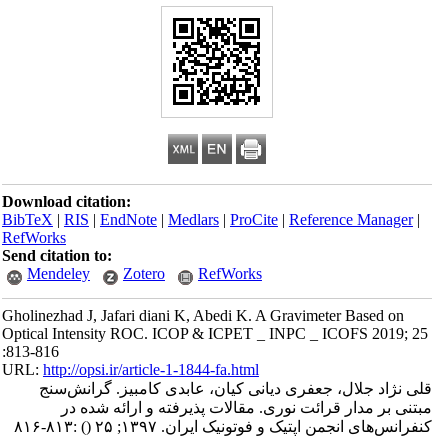
Download citation:
BibTeX
|
RIS
|
EndNote
|
Medlars
|
ProCite
|
Reference Manager
|
RefWorks
Send citation to:
Mendeley
Zotero
RefWorks
Gholinezhad J, Jafari diani K, Abedi K. A Gravimeter Based on
Optical Intensity ROC. ICOP & ICPET _ INPC _ ICOFS 2019; 25
:813-816
URL:
http://opsi.ir/article-1-1844-fa.html
قلی نژاد جلال، جعفری دیانی کیان، عابدی کامبیز. گرانش‌سنج
مبتنی بر مدار قرائت نوری. مقالات پذیرفته و ارائه شده در
کنفرانس‌های انجمن اپتیک و فوتونیک ایران. ۱۳۹۷; ۲۵
()
:۸۱۳-۸۱۶