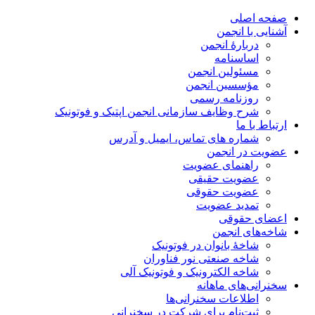
صفحه اصلی
آشنایی با انجمن
دربارۀ انجمن
اساسنامه
مسئولین انجمن
مؤسسین انجمن
روزنامه رسمی
شرح وظایف سازمانی انجمن اپتیک و فوتونیک
ارتباط با ما
شماره های تماس، ایمیل و آدرس
عضویت در انجمن
راهنمای عضویت
عضویت حقیقی
عضویت حقوقی
تمدید عضویت
اعضای حقوقی
شاخه‌های انجمن
شاخۀ بانوان در فوتونیک
شاخه صنعتی نور فناوران
شاخه‌ الکترونیک و فوتونیک آلی
سخنرانی‌های ماهانه
اطلاعات سخنرانی‌‌ها
ثبت‌نام برای شرکت در سخنرانی