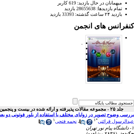
میهمانان در حال بازدید: 619 کاربر
تمام بازدید‌ها: 28655638 بازدید
بازدید ۲۴ ساعت گذشته: 33393 بازدید
کنفرانس های انجمن
.
جلد ۲۵ - مجموعه مقالات پذیرفته و ارائه شده در بیست و پنجمین کنفرانس اپتیک و فوتونیک ایران
بررسی وضوح تصویر در زوایای مختلف با استفاده از بلور فوتونی د
۱
۱
*
عبدالرسول قرائتی
،
نجمه فتحی
۱- دانشگاه پیام نور تهران
چکیده:
(۲۸۳۶ مشاهده)