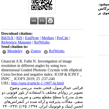
ی­شود.
فرکانس
ضوی بر
Download citation:
BibTeX
|
RIS
|
EndNote
|
Medlars
|
ProCite
|
Reference Manager
|
RefWorks
Send citation to:
Mendeley
Zotero
RefWorks
Ghara'ati A R, Fathi N. Investigation of image
resolution in different angles by using two-
dimensional Graded Photonic Crystals with elliptical
Cross-Section and negative index. ICOP & ICPET _
INPC _ ICOFS 2019; 25 :237-240
URL:
http://opsi.ir/article-1-1907-fa.html
قرائتی عبدالرسول، فتحی نجمه. بررسی وضوح
تصویر در زوایای مختلف با استفاده از بلور فوتونی دو
بعدی مدرج با سطح مقطع بیضی و ضریب شکست
منفی. مقالات پذیرفته و ارائه شده در کنفرانس‌های
انجمن اپتیک و فوتونیک ایران. ۱۳۹۷; ۲۵
()
:۲۳۷-۲۴۰