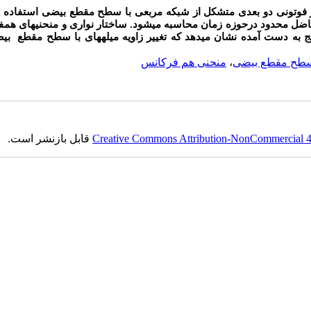
 فوتونی دو بعدی متشکل از شبکه مربعی با سطح مقطع بیضی استفاده م
فاضل محدود درحوزه زمان محاسبه می­شود. ساختار نواری و منحنی­های هم­
ج به دست آمده نشان می­دهد که تغییر زاویه میله­های با سطح مقطع بی
طح مقطع بیضی
،
منحنی هم فرکانس
Creative Commons Attribution-NonCommercial 4.0
قابل بازنشر است.