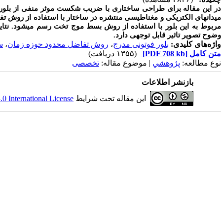
در این مقاله برای طراحی ساختاری با ضریب شکست موثر منفی از بلور
میدان­های الکتریکی و مغناطیسی منتشره در ساختار با استفاده از روش ت
مربوط به این بلور با استفاده از روش بسط موج تخت رسم می­شود. نتای
وضوح تصویر تاثیر قابل توجهی دارد.
واژه‌های کلیدی:
بلور فوتونی مدرج
،
روش تفاضل محدود حوزه زمان
،
س
متن کامل
[PDF 708 kb]
(۱۳۵۵ دریافت)
نوع مطالعه:
پژوهشي
| موضوع مقاله:
تخصصی
بازنشر اطلاعات
این مقاله تحت شرایط
 International License