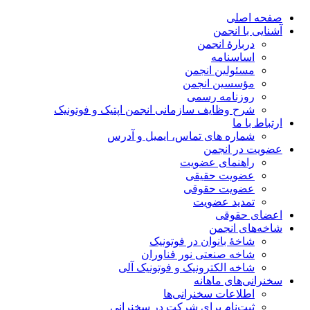
صفحه اصلی
آشنایی با انجمن
دربارۀ انجمن
اساسنامه
مسئولین انجمن
مؤسسین انجمن
روزنامه رسمی
شرح وظایف سازمانی انجمن اپتیک و فوتونیک
ارتباط با ما
شماره های تماس، ایمیل و آدرس
عضویت در انجمن
راهنمای عضویت
عضویت حقیقی
عضویت حقوقی
تمدید عضویت
اعضای حقوقی
شاخه‌های انجمن
شاخۀ بانوان در فوتونیک
شاخه صنعتی نور فناوران
شاخه‌ الکترونیک و فوتونیک آلی
سخنرانی‌های ماهانه
اطلاعات سخنرانی‌‌ها
ثبت‌نام برای شرکت در سخنرانی