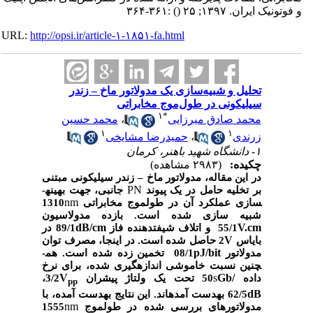
و فوتونیک ایران. ۱۳۹۷; ۲۵
()
:۳۶۱-۳۶۴
URL:
http://opsi.ir/article-۱-۱۸۵۱-fa.html
تحلیل و شبیه‌سازی یک مدولاتور ماخ – زندر
سیلیکونی در طول‌موج مخابراتی
۱
*
محمد صادق میرزایی
،
محمد حسین
۱
۱
زرندی
،
حمیدرضا مشایخی
۱- دانشگاه شهید باهنر، کرمان
چکیده:
(۲۹۸۳ مشاهده)
در این مقاله، مدولاتور ماخ
–
زندر سیلیکونی مبتنی
PN
بر تخلیه حامل در یک پیوند
جانبی، جهت بهینه­
nm
سازی عملکرد آن در طول­موج مخابراتی
1310
شبیه سازی شده است. بازده مدولاسیون
dB/cm
V.cm
55/1
و اتلاف شیفت­دهنده فاز
89/1 در
V
بایاس
2 حاصل شده است. در اینجا، مصرف توان
pJ/bit
مدولاتور
08/1
تخمین زده شده است. هم­
چنین نسبت
خاموشی اندازه
گیری شده، برای نرخ
V
s
Gb/
داده
50 تحت یک ولتاژ پیش­ران
3/2،
pp
dB
62/5 به­دست آمده­اند. این نتایج به­دست آمده، با
nm
مدولاتورهای بررسی شده در طول­موج
1555