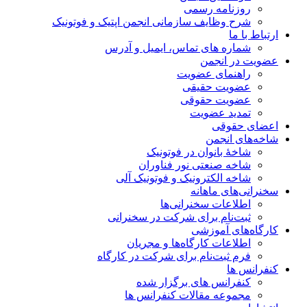
روزنامه رسمی
شرح وظایف سازمانی انجمن اپتیک و فوتونیک
ارتباط با ما
شماره های تماس، ایمیل و آدرس
عضویت در انجمن
راهنمای عضویت
عضویت حقیقی
عضویت حقوقی
تمدید عضویت
اعضای حقوقی
شاخه‌های انجمن
شاخۀ بانوان در فوتونیک
شاخه صنعتی نور فناوران
شاخه‌ الکترونیک و فوتونیک آلی
سخنرانی‌های ماهانه
اطلاعات سخنرانی‌‌ها
ثبت‌نام برای شرکت در سخنرانی
کارگاه‌های آموزشی
اطلاعات کارگاه‌ها و مجریان
فرم ثبت‌نام برای شرکت در کارگاه
کنفرانس ها
کنفرانس های برگزار شده
مجموعه مقالات کنفرانس ها