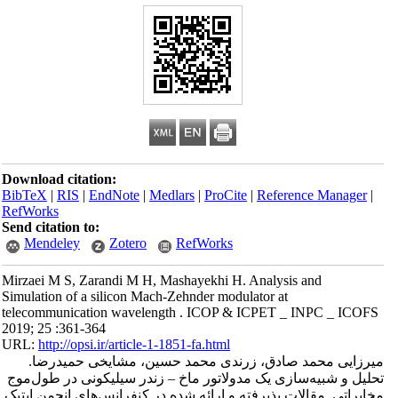
Download citation:
BibTeX
|
RIS
|
EndNote
|
Medlars
|
ProCite
|
Reference Manager
|
RefWorks
Send citation to:
Mendeley
Zotero
RefWorks
Mirzaei M S, Zarandi M H, Mashayekhi H. Analysis and
Simulation of a silicon Mach-Zehnder modulator at
telecommunication wavelength . ICOP & ICPET _ INPC _ ICOFS
2019; 25 :361-364
URL:
http://opsi.ir/article-1-1851-fa.html
میرزایی محمد صادق، زرندی محمد حسین، مشایخی حمیدرضا.
تحلیل و شبیه‌سازی یک مدولاتور ماخ – زندر سیلیکونی در طول‌موج
مخابراتی. مقالات پذیرفته و ارائه شده در کنفرانس‌های انجمن اپتیک