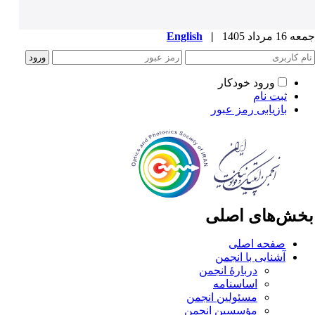
1 مرداد 1405
|
English
ورود خودکار
ثبت نام
بازیابی رمز عبور
خش‌های اصلی
صفحه اصلی
آشنایی با انجمن
دربارۀ انجمن
اساسنامه
مسئولین انجمن
مؤسسین انجمن