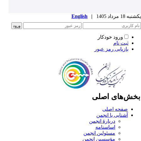
ه 18 مرداد 1405
|
English
ورود خودکار
ثبت نام
بازیابی رمز عبور
خش‌های اصلی
صفحه اصلی
آشنایی با انجمن
دربارۀ انجمن
اساسنامه
مسئولین انجمن
مؤسسین انجمن