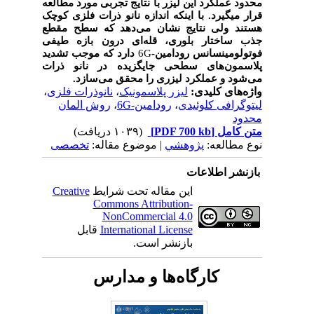
محدود عملکرد این لیزر با نتایج تجربی مورد مطالعه
قرار می­گیرد. با اینکه اندازه نانو ذرات فلزی کوچک
هستند ولی نتایج نشان می‌دهد که سطح مقطع
جذب ساختار بلوری، قله‌ای درون بازه طیفی
فوتولومینسانس رودامین-
6G
دارد که موجب تشدید
پلاسمون‌های سطحی جایگزیده در نانو ذرات
می‌شود و عملکرد لیزری را محقق می‌سازد.
واژه‌های کلیدی:
لیزر پلاسمونیک
،
نانوذرات فلزی
،
لیتوگرافی کلوئیدی
،
رودامین-6G
،
روش المان
محدود
متن کامل
[PDF 700 kb]
(۱۰۳۹ دریافت)
نوع مطالعه:
پژوهشي
| موضوع مقاله:
تخصصی
بازنشر اطلاعات
این مقاله تحت شرایط
Creative
Commons Attribution-
NonCommercial 4.0
International License
قابل
بازنشر است.
کارگاه‌ها و مدارس