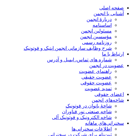
صفحه اصلی
آشنایی با انجمن
دربارۀ انجمن
اساسنامه
مسئولین انجمن
مؤسسین انجمن
روزنامه رسمی
شرح وظایف سازمانی انجمن اپتیک و فوتونیک
ارتباط با ما
شماره های تماس، ایمیل و آدرس
عضویت در انجمن
راهنمای عضویت
عضویت حقیقی
عضویت حقوقی
تمدید عضویت
اعضای حقوقی
شاخه‌های انجمن
شاخۀ بانوان در فوتونیک
شاخه صنعتی نور فناوران
شاخه‌ الکترونیک و فوتونیک آلی
سخنرانی‌های ماهانه
اطلاعات سخنرانی‌‌ها
ثبت‌نام برای شرکت در سخنرانی