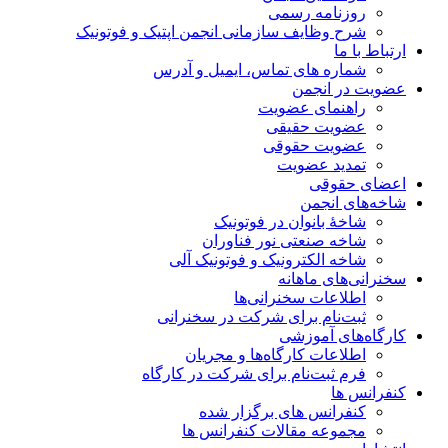
روزنامه رسمی
شرح وظایف سازمانی انجمن اپتیک و فوتونیک
ارتباط با ما
شماره های تماس، ایمیل و آدرس
عضویت در انجمن
راهنمای عضویت
عضویت حقیقی
عضویت حقوقی
تمدید عضویت
اعضای حقوقی
شاخه‌های انجمن
شاخۀ بانوان در فوتونیک
شاخه صنعتی نور فناوران
شاخه‌ الکترونیک و فوتونیک آلی
سخنرانی‌های ماهانه
اطلاعات سخنرانی‌‌ها
ثبت‌نام برای شرکت در سخنرانی
کارگاه‌های آموزشی
اطلاعات کارگاه‌ها و مجریان
فرم ثبت‌نام برای شرکت در کارگاه
کنفرانس ها
کنفرانس های برگزار شده
مجموعه مقالات کنفرانس ها