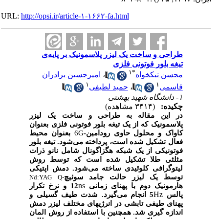
URL:
http://opsi.ir/article-۱-۱۶۶۲-fa.html
طراحی و ساخت یک لیزر پلاسمونیک بر پایه‌ی
تیغه بلور فوتونی فلزی
۱
*
محسن نیکخواه
،
امیرحسین برادران
۱
۱
قاسمی
،
حمید لطیفی
۱- دانشگاه شهید بهشتی
چکیده:
(۳۴۱۴ مشاهده)
در این مقاله به طراحی و ساخت یک لیزر
پلاسمونیک که از یک تیغه بلور فوتونی فلزی بعنوان
کاواک و محلول حاوی رودامین-
6G
بعنوان محیط
فعال تشکیل شده است، پرداخته می‌شود. تیغه بلور
فوتونیکی از یک شبکه هگزاگونال شامل نانو ذرات
مثلثی طلا تشکیل شده است که توسط روش
لیتوگرافی کلوئیدی ساخته می‌شود. دمش اپتیکی
توسط یک لیزر حالت جامد سوئیچ
Nd:YAG
Q-
ns
هارمونیک دوم با پهنای زمانی
12 و نرخ تکرار
Hz
پالس
5 انجام می‌گیرد. شدت طیف گسیلی و
پهنای طیفی تابشی در انرژی
های مختلف لیزر دمش
اندازه گیری شد. همچنین با استفاده از روش المان