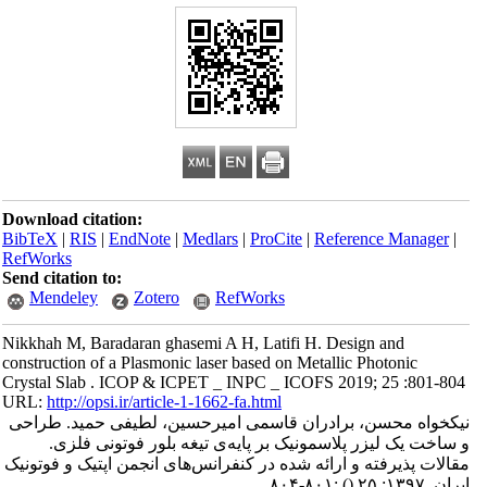
Download citation:
BibTeX
|
RIS
|
EndNote
|
Medlars
|
ProCite
|
Reference Manager
|
RefWorks
Send citation to:
Mendeley
Zotero
RefWorks
Nikkhah M, Baradaran ghasemi A H, Latifi H. Design and
construction of a Plasmonic laser based on Metallic Photonic
Crystal Slab . ICOP & ICPET _ INPC _ ICOFS 2019; 25 :801-804
URL:
http://opsi.ir/article-1-1662-fa.html
نیکخواه محسن، برادران قاسمی امیرحسین، لطیفی حمید. طراحی
و ساخت یک لیزر پلاسمونیک بر پایه‌ی تیغه بلور فوتونی فلزی.
مقالات پذیرفته و ارائه شده در کنفرانس‌های انجمن اپتیک و فوتونیک
ایران. ۱۳۹۷; ۲۵
()
:۸۰۱-۸۰۴