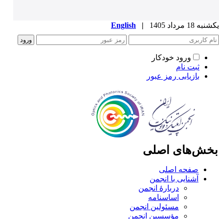
ه 18 مرداد 1405
|
English
ورود خودکار
ثبت نام
بازیابی رمز عبور
خش‌های اصلی
صفحه اصلی
آشنایی با انجمن
دربارۀ انجمن
اساسنامه
مسئولین انجمن
مؤسسین انجمن