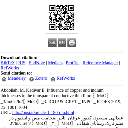
Download citation:
BibTeX
|
RIS
|
EndNote
|
Medlars
|
ProCite
|
Reference Manager
|
RefWorks
Send citation to:
Mendeley
Zotero
RefWorks
Abdollahi M, Kadivar E. Influence of copper and indium
thicknesses in the transparent conductive thin film: 〖MoO〗
_3/In/Cu/In/〖MoO〗_3. ICOP & ICPET _ INPC _ ICOFS 2019;
25 :1001-1004
URL:
http://opsi.ir/article-1-1805-fa.html
عبدالهی مسعود، کدیور عرفان. تاثیر ضخامت مس و ایندیوم در
فیلم نازک رسانای شفاف 〖MoO〗_۳/In/Cu/In/〖MoO〗_۳.