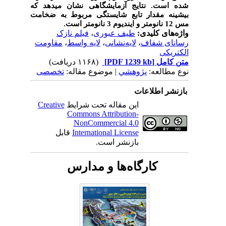
شده است. نتایج آزمایشگاهی نشان می­دهد که
بیشینه مقدار تابع شایستگی مربوط به ضخامت
مس 12 نانومتر و ایندیوم 3 نانومتر است.
واژه‌های کلیدی:
طیف عبوری
،
فیلم نازک
رسانای شفاف
،
لایه‌نشانی
،
لایه واسط
،
مقاومت
الکتریکی
متن کامل
[PDF 1239 kb]
(۱۱۶۸ دریافت)
نوع مطالعه:
پژوهشي
| موضوع مقاله:
تخصصی
بازنشر اطلاعات
این مقاله تحت شرایط
Creative
Commons Attribution-
NonCommercial 4.0
International License
قابل
بازنشر است.
کارگاه‌ها و مدارس