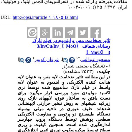
مقالات پذیرفته و ارائه شده در کنفرانس‌های انجمن اپتیک و فوتونیک
ایران. ۱۳۹۷; ۲۵
()
:۱۰۰۱-۱۰۰۴
URL:
http://opsi.ir/article-۱-۱۸۰۵-fa.html
تاثیر ضخامت مس و ایندیوم در فیلم نازک
رسانای شفاف 〖MoO〗_3/In/Cu/In/
〖MoO〗_3
۱
۱
*
مسعود عبدالهی
،
عرفان کدیور
۱- دانشگاه صنعتی شیراز
چکیده:
(۲۵۲۳ مشاهده)
در این مطالعه تاثیر ضخامت لایه مس به عنوان لایه
هدایت کننده الکتریکی و ایندیوم به عنوان لایه
واسط در فیلم نازک ساندویچ شده توسط تری
اکسید مولیبدن مورد بررسی قرار می­گیرد. برای
دست یافتن به ساختار فوق، لایه­های نازک روی
زیرلایه شیشه­ای به روش تبخیر حرارتی لایه­نشانی
شده­اند. طیف عبوری در ناحیه مرئی بوسیله
دستگاه طیف­سنج دو پرتویی و مقاومت الکتریکی
سطحی پوشش توسط دستگاه پروپ چهارسر
اندازه­گیری شده است. همچنین کیفیت و زبری
سطح توسط میکروسکوپ نیروی اتمی اندازه­گیری