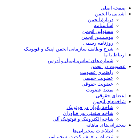
صفحه اصلی
آشنایی با انجمن
دربارۀ انجمن
اساسنامه
مسئولین انجمن
مؤسسین انجمن
روزنامه رسمی
شرح وظایف سازمانی انجمن اپتیک و فوتونیک
ارتباط با ما
شماره های تماس، ایمیل و آدرس
عضویت در انجمن
راهنمای عضویت
عضویت حقیقی
عضویت حقوقی
تمدید عضویت
اعضای حقوقی
شاخه‌های انجمن
شاخۀ بانوان در فوتونیک
شاخه صنعتی نور فناوران
شاخه‌ الکترونیک و فوتونیک آلی
سخنرانی‌های ماهانه
اطلاعات سخنرانی‌‌ها
ثبت‌نام برای شرکت در سخنرانی