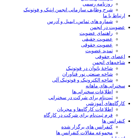
روزنامه رسمی
شرح وظایف سازمانی انجمن اپتیک و فوتونیک
ارتباط با ما
شماره های تماس، ایمیل و آدرس
عضویت در انجمن
راهنمای عضویت
عضویت حقیقی
عضویت حقوقی
تمدید عضویت
اعضای حقوقی
شاخه‌های انجمن
شاخۀ بانوان در فوتونیک
شاخه صنعتی نور فناوران
شاخه‌ الکترونیک و فوتونیک آلی
سخنرانی‌های ماهانه
اطلاعات سخنرانی‌‌ها
ثبت‌نام برای شرکت در سخنرانی
کارگاه‌های آموزشی
اطلاعات کارگاه‌ها و مجریان
فرم ثبت‌نام برای شرکت در کارگاه
کنفرانس ها
کنفرانس های برگزار شده
مجموعه مقالات کنفرانس ها