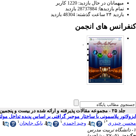
میهمانان در حال بازدید: 1220 کاربر
تمام بازدید‌ها: 28737884 بازدید
بازدید ۲۴ ساعت گذشته: 48304 بازدید
کنفرانس های انجمن
.
جلد ۲۵ - مجموعه مقالات پذیرفته و ارائه شده در بیست و پنجمین کنفرانس اپتیک و فوتونیک ایران
ایزولاتور پلاسمونی با ساختار موجبر گرافنی بر اساس پدیده تداخل مول
۱
۱
۱
*
محسن حیدری
،
وحید احمدی
،
بابک جانجان
۱- دانشگاه تربیت مدرس
چکیده:
(۲۷۰۵ مشاهده)