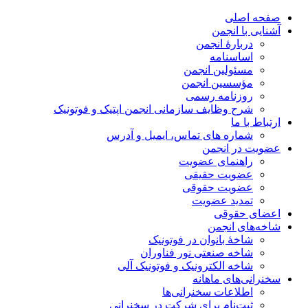
صفحه اصلی
آشنایی با انجمن
دربارۀ انجمن
اساسنامه
مسئولین انجمن
مؤسسین انجمن
روزنامه رسمی
شرح وظایف سازمانی انجمن اپتیک و فوتونیک
ارتباط با ما
شماره های تماس، ایمیل و آدرس
عضویت در انجمن
راهنمای عضویت
عضویت حقیقی
عضویت حقوقی
تمدید عضویت
اعضای حقوقی
شاخه‌های انجمن
شاخۀ بانوان در فوتونیک
شاخه صنعتی نور فناوران
شاخه‌ الکترونیک و فوتونیک آلی
سخنرانی‌های ماهانه
اطلاعات سخنرانی‌‌ها
ثبت‌نام برای شرکت در سخنرانی