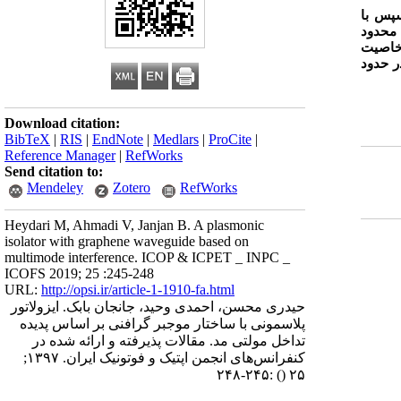
سپس با
 محدود
 خاصیت
ر حدود
Download citation:
BibTeX
|
RIS
|
EndNote
|
Medlars
|
ProCite
|
Reference Manager
|
RefWorks
Send citation to:
Mendeley
Zotero
RefWorks
Heydari M, Ahmadi V, Janjan B. A plasmonic
isolator with graphene waveguide based on
multimode interference. ICOP & ICPET _ INPC _
ICOFS 2019; 25 :245-248
URL:
http://opsi.ir/article-1-1910-fa.html
حیدری محسن، احمدی وحید، جانجان بابک. ایزولاتور
پلاسمونی با ساختار موجبر گرافنی بر اساس پدیده
تداخل مولتی مد. مقالات پذیرفته و ارائه شده در
کنفرانس‌های انجمن اپتیک و فوتونیک ایران. ۱۳۹۷;
:۲۴۵-۲۴۸
()
۲۵