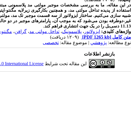
در این مقاله، ما به بررسی مشخصات موجبر مولتی مد پلاسمونی مبتنی 
استفاده از پدیده تداخل مولتی مد، و همچنین بکارگیری زیرلایه مگنتو-ا
شبیه سازی می‌کنیم. ساختار ایزولاتور از سه قسمت موجبر تک مد، مولت
غیر-دوطرفه بودن می‌شود که به موجب آن، پارامترهای موجبر در دو حالت
11.13 دسی‌بل را در یک جهت انتشاری فراهم کند.
واژه‌های کلیدی:
ایزولاتور
،
پلاسمونیک
،
تداخل مولتی مد
،
گرافن
،
مگنتو-ا
متن کامل
[PDF 1265 kb]
(۱۲۰۹ دریافت)
نوع مطالعه:
پژوهشي
| موضوع مقاله:
تخصصی
بازنشر اطلاعات
این مقاله تحت شرایط
 International License