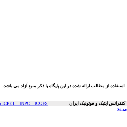
استفاده از مطالب ارائه شده در این پایگاه با ذکر منبع آزاد می باشد.
ICOP & ICPET _ INPC _ ICOFS سال۲۵ صفح
تی مد