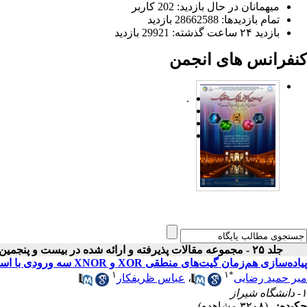
میهمانان در حال بازدید: 202 کاربر
تمام بازدید‌ها: 28662588 بازدید
بازدید ۲۴ ساعت گذشته: 29921 بازدید
کنفرانس های انجمن
.
جلد ۲۵ - مجموعه مقالات پذیرفته و ارائه شده در بیست و پنجمین کنفرانس اپتیک و فوتونیک ایران
پیاده‌سازی هم‌زمان گیت‌های منطقی XOR و XNOR سه ورودی با استفاده از موجبرهای پلاسمونی مبتنی بر گرافن
۱
۱
*
میر حمید رضایی
،
عباس ظریفکار
۱- دانشگاه شیراز
چکیده:
(۳۲۰۸ مشاهده)