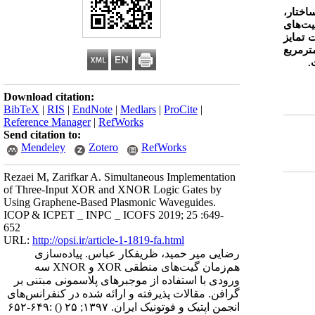
اختار،
یت‌های
 تمایز
بعاد ساختار پیشنهادی بسیار فشرده بوده و کمتر از 5/1 میکرومترمربع
.
Download citation:
BibTeX
|
RIS
|
EndNote
|
Medlars
|
ProCite
|
Reference Manager
|
RefWorks
Send citation to:
Mendeley
Zotero
RefWorks
Rezaei M, Zarifkar A. Simultaneous Implementation
of Three-Input XOR and XNOR Logic Gates by
Using Graphene-Based Plasmonic Waveguides.
ICOP & ICPET _ INPC _ ICOFS 2019; 25 :649-
652
URL:
http://opsi.ir/article-1-1819-fa.html
رضایی میر حمید، ظریفکار عباس. پیاده‌سازی
هم‌زمان گیت‌های منطقی XOR و XNOR سه
ورودی با استفاده از موجبرهای پلاسمونی مبتنی بر
گرافن. مقالات پذیرفته و ارائه شده در کنفرانس‌های
انجمن اپتیک و فوتونیک ایران. ۱۳۹۷; ۲۵
()
:۶۴۹-۶۵۲