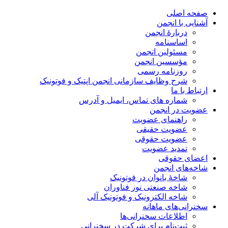
صفحه اصلی
آشنایی با انجمن
دربارۀ انجمن
اساسنامه
مسئولین انجمن
مؤسسین انجمن
روزنامه رسمی
شرح وظایف سازمانی انجمن اپتیک و فوتونیک
ارتباط با ما
شماره های تماس، ایمیل و آدرس
عضویت در انجمن
راهنمای عضویت
عضویت حقیقی
عضویت حقوقی
تمدید عضویت
اعضای حقوقی
شاخه‌های انجمن
شاخۀ بانوان در فوتونیک
شاخه صنعتی نور فناوران
شاخه‌ الکترونیک و فوتونیک آلی
سخنرانی‌های ماهانه
اطلاعات سخنرانی‌‌ها
ثبت‌نام برای شرکت در سخنرانی