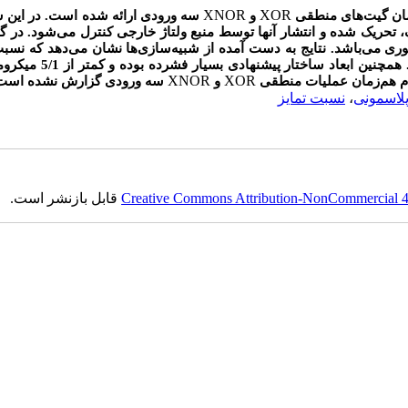
XNOR
XOR
زمان گیت‌های منطقی
و
سه ورودی ارائه شده است. در این س
یک، تحریک شده و انتشار آنها توسط منبع ولتاژ خارجی کنترل می‌شود. در گ
ری می‌باشد. نتایج به دست آمده از شبیه‌سازی‌ها نشان می‌دهد که نسبت
برابر 33/10 دسی‌بل برای گیت‌های طراحی شده قابل حصول است. همچنین ا
XNOR
XOR
ام هم‌زمان عملیات منطقی
و
سه ورودی گزارش نشده است
لاسمونی
،
نسبت تمایز
Creative Commons Attribution-NonCommercial 4.0
قابل بازنشر است.